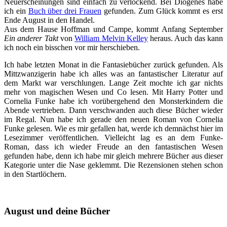
Neuerscheinungen sind einfach zu verlockend. Bei Diogenes habe
ich ein
Buch über drei Frauen
gefunden. Zum Glück kommt es erst
Ende August in den Handel.
Aus dem Hause Hoffman und Campe, kommt Anfang September
Ein anderer Takt
von
William Melvin Kelley
heraus. Auch das kann
ich noch ein bisschen vor mir herschieben.
Ich habe letzten Monat in die Fantasiebücher zurück gefunden. Als
Mittzwanzigerin habe ich alles was an fantastischer Literatur auf
dem Markt war verschlungen. Lange Zeit mochte ich gar nichts
mehr von magischen Wesen und Co lesen. Mit Harry Potter und
Cornelia Funke habe ich vorübergehend den Monsterkindern die
Abende vertrieben. Dann verschwanden auch diese Bücher wieder
im Regal. Nun habe ich gerade den neuen Roman von Cornelia
Funke gelesen. Wie es mir gefallen hat, werde ich demnächst hier im
Lesezimmer veröffentlichen. Vielleicht lag es an dem Funke-
Roman, dass ich wieder Freude an den fantastischen Wesen
gefunden habe, denn ich habe mir gleich mehrere Bücher aus dieser
Kategorie unter die Nase geklemmt. Die Rezensionen stehen schon
in den Startlöchern.
August und deine Bücher