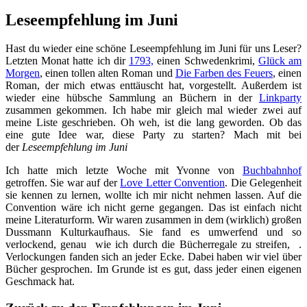
Leseempfehlung im Juni
Hast du wieder eine schöne Leseempfehlung im Juni für uns Leser?
Letzten Monat hatte ich dir
1793,
einen Schwedenkrimi,
Glück am
Morgen
, einen tollen alten Roman und
Die Farben des Feuers
, einen
Roman, der mich etwas enttäuscht hat, vorgestellt. Außerdem ist
wieder eine hübsche Sammlung an Büchern in der
Linkparty
zusammen gekommen. Ich habe mir gleich mal wieder zwei auf
meine Liste geschrieben. Oh weh, ist die lang geworden. Ob das
eine gute Idee war, diese Party zu starten? Mach mit bei
der
Leseempfehlung im Juni
Ich hatte mich letzte Woche mit Yvonne von
Buchbahnhof
getroffen. Sie war auf der
Love Letter Convention
. Die Gelegenheit
sie kennen zu lernen, wollte ich mir nicht nehmen lassen. Auf die
Convention wäre ich nicht gerne gegangen. Das ist einfach nicht
meine Literaturform. Wir waren zusammen in dem (wirklich) großen
Dussmann Kulturkaufhaus. Sie fand es umwerfend und so
verlockend, genau wie ich durch die Bücherregale zu streifen, .
Verlockungen fanden sich an jeder Ecke. Dabei haben wir viel über
Bücher gesprochen. Im Grunde ist es gut, dass jeder einen eigenen
Geschmack hat.