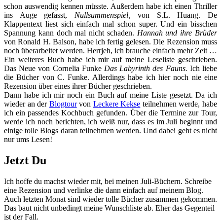
schon auswendig kennen müsste. Außerdem habe ich einen Thriller
ins Auge gefasst,
Nullsummenspiel,
von S.L. Huang. De
Klappentext liest sich einfach mal schon super. Und ein bisschen
Spannung kann doch mal nicht schaden.
Hannah und ihre Brüder
von Ronald H. Balson, habe ich fertig gelesen. Die Rezension muss
noch überarbeitet werden. Herrjeh, ich brauche einfach mehr Zeit …
Ein weiteres Buch habe ich mir auf meine Leseliste geschrieben.
Das Neue von Cornelia Funke
Das Labyrinth des Fauns.
Ich liebe
die Bücher von C. Funke. Allerdings habe ich hier noch nie eine
Rezension über eines ihrer Bücher geschrieben.
Dann habe ich mir noch ein Buch auf meine Liste gesetzt. Da ich
wieder an der
Blogtour
von
Leckere Kekse
teilnehmen werde, habe
ich ein passendes Kochbuch gefunden. Über die Termine zur Tour,
werde ich noch berichten, ich weiß nur, dass es im Juli beginnt und
einige tolle Blogs daran teilnehmen werden. Und dabei geht es nicht
nur ums Lesen!
Jetzt Du
Ich hoffe du machst wieder mit, bei meinen Juli-Büchern. Schreibe
eine Rezension und verlinke die dann einfach auf meinem Blog.
Auch letzten Monat sind wieder tolle Bücher zusammen gekommen.
Das baut nicht unbedingt meine Wunschliste ab. Eher das Gegenteil
ist der Fall.