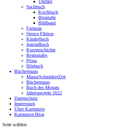
Thriller
Sachbuch
Kochbuch
Biografie
Bildband
Fantasie
Sience Fiktion
Kinderbuch
Jugendbuch
Kurzgeschichte
Regionales
Prosa
Hörbuch
Büchermaus
MauseSchmökerZeit
Büchermaus
Buch des Monats
Jahresprojekt 2022
Datenschutz
Impressum
Über Karminrot
Karminrot Blog
Seite wählen