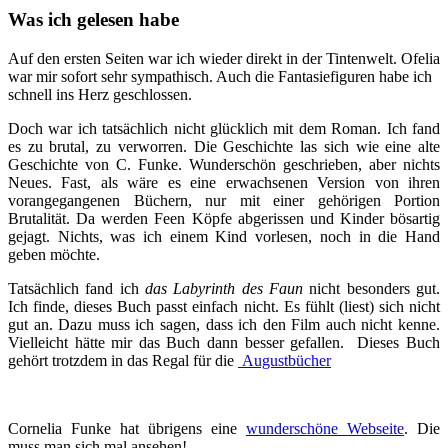
Was ich gelesen habe
Auf den ersten Seiten war ich wieder direkt in der Tintenwelt. Ofelia
war mir sofort sehr sympathisch. Auch die Fantasiefiguren habe ich
schnell ins Herz geschlossen.
Doch war ich tatsächlich nicht glücklich mit dem Roman. Ich fand
es zu brutal, zu verworren. Die Geschichte las sich wie eine alte
Geschichte von C. Funke. Wunderschön geschrieben, aber nichts
Neues. Fast, als wäre es eine erwachsenen Version von ihren
vorangegangenen Büchern, nur mit einer gehörigen Portion
Brutalität. Da werden Feen Köpfe abgerissen und Kinder bösartig
gejagt. Nichts, was ich einem Kind vorlesen, noch in die Hand
geben möchte.
Tatsächlich fand ich
das Labyrinth des Faun
nicht besonders gut.
Ich finde, dieses Buch passt einfach nicht. Es fühlt (liest) sich nicht
gut an. Dazu muss ich sagen, dass ich den Film auch nicht kenne.
Vielleicht hätte mir das Buch dann besser gefallen. Dieses Buch
gehört trotzdem in das Regal für die
Augustbücher
Cornelia Funke hat übrigens eine
wunderschöne Webseite
. Die
muss man sich mal ansehen!