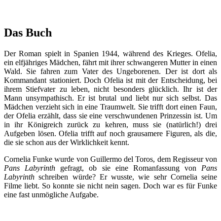
Das Buch
Der Roman spielt in Spanien 1944, während des Krieges. Ofelia,
ein elfjähriges Mädchen, fährt mit ihrer schwangeren Mutter in einen
Wald. Sie fahren zum Vater des Ungeborenen. Der ist dort als
Kommandant stationiert. Doch Ofelia ist mit der Entscheidung, bei
ihrem Stiefvater zu leben, nicht besonders glücklich. Ihr ist der
Mann unsympathisch. Er ist brutal und liebt nur sich selbst. Das
Mädchen verzieht sich in eine Traumwelt. Sie trifft dort einen Faun,
der Ofelia erzählt, dass sie eine verschwundenen Prinzessin ist. Um
in ihr Königreich zurück zu kehren, muss sie (natürlich!) drei
Aufgeben lösen. Ofelia trifft auf noch grausamere Figuren, als die,
die sie schon aus der Wirklichkeit kennt.
Cornelia Funke wurde von Guillermo del Toros, dem Regisseur von
Pans Labyrinth
gefragt, ob sie eine Romanfassung von
Pans
Labyrinth
schreiben würde? Er wusste, wie sehr Cornelia seine
Filme liebt. So konnte sie nicht nein sagen. Doch war es für Funke
eine fast unmögliche Aufgabe.