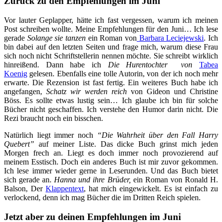
Zurück zu den Empfehlungen im Juni
Vor lauter Geplapper, hätte ich fast vergessen, warum ich meinen
Post schreiben wollte. Meine Empfehlungen für den Juni… Ich lese
gerade
Solange sie tanzen
ein Roman von
Barbara Leciejewski
. Ich
bin dabei auf den letzten Seiten und frage mich, warum diese Frau
sich noch nicht Schriftstellerin nennen möchte. Sie schreibt wirklich
hinreißend. Dann habe ich
Die Hurentochter von
Tabea
Koenig
gelesen. Ebenfalls eine tolle Autorin, von der ich noch mehr
erwarte. Die Rezension ist fast fertig. Ein weiteres Buch habe ich
angefangen,
Schatz wir werden reich
von Gideon und Christine
Böss. Es sollte etwas lustig sein… Ich glaube ich bin für solche
Bücher nicht geschaffen. Ich verstehe den Humor darin nicht. Die
Rezi braucht noch ein bisschen.
Natürlich liegt immer noch
“Die Wahrheit über den Fall Harry
Quebert”
auf meiner Liste. Das dicke Buch grinst mich jeden
Morgen frech an. Liegt es doch immer noch provozierend auf
meinem Esstisch. Doch ein anderes Buch ist mir zuvor gekommen.
Ich lese immer wieder gerne in Leserunden. Und das Buch bietet
sich gerade an.
Hanna und ihre Brüder,
ein Roman von Ronald H.
Balson, Der
Klappentext
, hat mich eingewickelt. Es ist einfach zu
verlockend, denn ich mag Bücher die im Dritten Reich spielen.
Jetzt aber zu deinen Empfehlungen im Juni