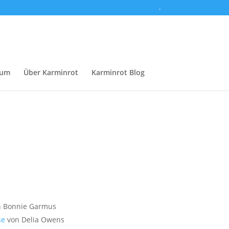
.
sum
Über Karminrot
Karminrot Blog
 Bonnie Garmus
se
von Delia Owens