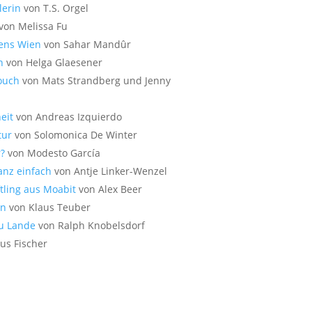
lerin
von T.S. Orgel
von Melissa Fu
ens Wien
von Sahar Mandûr
n
von Helga Glaesener
ouch
von Mats Strandberg und Jenny
eit
von Andreas Izquierdo
tur
von Solomonica De Winter
r?
von Modesto García
anz einfach
von Antje Linker-Wenzel
ftling aus Moabit
von Alex Beer
an
von Klaus Teuber
zu Lande
von Ralph Knobelsdorf
us Fischer