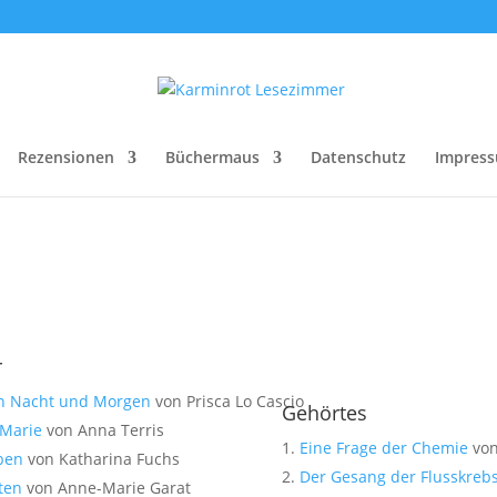
Rezensionen
Büchermaus
Datenschutz
Impres
r
en Nacht und Morgen
von Prisca Lo Cascio
Gehörtes
Marie
von Anna Terris
Eine Frage der Chemie
von
ben
von Katharina Fuchs
Der Gesang der Flusskreb
ten
von Anne-Marie Garat