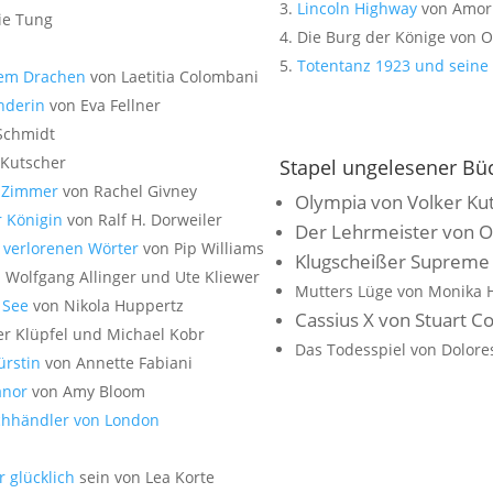
Lincoln Highway
von Amor
ie Tung
Die Burg der Könige von O
Totentanz 1923 und seine
em Drachen
von Laetitia Colombani
nderin
von Eva Fellner
Schmidt
 Kutscher
Stapel ungelesener Bü
e Zimmer
von Rachel Givney
Olympia von Volker Ku
 Königin
von Ralf H. Dorweiler
Der Lehrmeister von Ol
 verlorenen Wörter
von Pip Williams
Klugscheißer Supreme 
 Wolfgang Allinger und Ute Kliewer
Mutters Lüge von Monika 
 See
von Nikola Huppertz
Cassius X von Stuart C
er Klüpfel und Michael Kobr
Das Todesspiel von Dolor
ürstin
von Annette Fabiani
anor
von Amy Bloom
chhändler von London
 glücklich
sein von Lea Korte