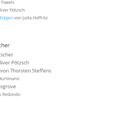
 Towels
liver Pötzsch
 Folgen
von Jutta Hoffritz
cher
tscher
iver Pötzsch
von Thorsten Steffens
Hürlimann
osgrove
es Redondo