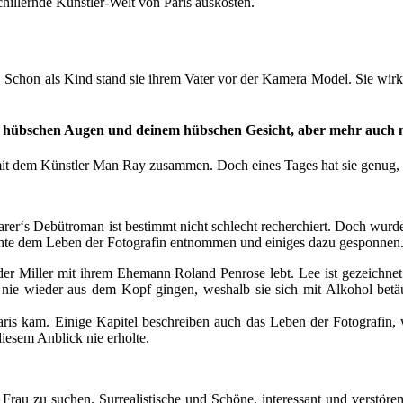
chillernde Künstler-Welt von Paris auskosten.
. Schon als Kind stand sie ihrem Vater vor der Kamera Model. Sie wirkt
nen hübschen Augen und deinem hübschen Gesicht, aber mehr auch n
 mit dem Künstler Man Ray zusammen. Doch eines Tages hat sie genug, f
s Debütroman ist bestimmt nicht schlecht recherchiert. Doch wurde i
ichte dem Leben der Fotografin entnommen und einiges dazu gesponnen
er Miller mit ihrem Ehemann Roland Penrose lebt. Lee ist gezeichnet
ihr nie wieder aus dem Kopf gingen, weshalb sie sich mit Alkohol betä
Paris kam. Einige Kapitel beschreiben auch das Leben der Fotografi
diesem Anblick nie erholte.
 Frau zu suchen. Surrealistische und Schöne, interessant und verstör