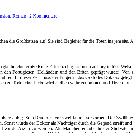
nsion
,
Roman
|
2 Kommentare
uchen die Großkatzen auf. Sie sind Begleiter für die Toten ins jenseits.
rglaube eine große Rolle. Gleichzeitig kommen auf mysteriöse Weise
n den Portugiesen, Holländern und den Briten geprägt wurde). Von 
führen. In dieser Zeit muss der Finger in das Grab des Doktors gelegt 
mmen zu Tode, eine Liebe wird endlich wahr genommen und Tiger durchs
ehr abergläubig. Sein Bruder ist vor zwei Jahren verstorben. Der Zwill
. Sonst würde der Doktor als Nachttiger durch die Gegend streift und 
 wurde Ärztin zu werden. Als Mädchen erlaubt ihr der Stiefvater nu