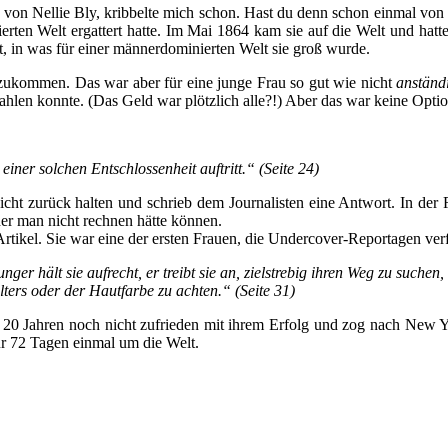
 von Nellie Bly, kribbelte mich schon. Hast du denn schon einmal von d
ten Welt ergattert hatte. Im Mai 1864 kam sie auf die Welt und hatte 
st, in was für einer männerdominierten Welt sie groß wurde.
aufzukommen. Das war aber für eine junge Frau so gut wie nicht
anständ
hlen konnte. (Das Geld war plötzlich alle?!) Aber das war keine Optio
einer solchen Entschlossenheit auftritt.“ (Seite 24)
h nicht zurück halten und schrieb dem Journalisten eine Antwort. In d
der man nicht rechnen hätte können.
tikel. Sie war eine der ersten Frauen, die Undercover-Reportagen verf
ger hält sie aufrecht, er treibt sie an, zielstrebig ihren Weg zu suchen
Alters oder der Hautfarbe zu achten.“
(Seite 31)
r 20 Jahren noch nicht zufrieden mit ihrem Erfolg und zog nach New Y
 nur 72 Tagen einmal um die Welt.