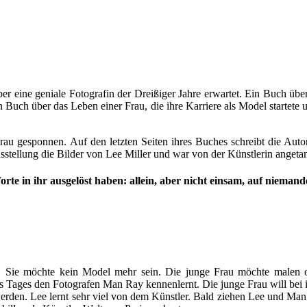
ber eine geniale Fotografin der Dreißiger Jahre erwartet. Ein Buch 
ein Buch über das Leben einer Frau, die ihre Karriere als Model start
u gesponnen. Auf den letzten Seiten ihres Buches schreibt die Autorin
stellung die Bilder von Lee Miller und war von der Künstlerin angetan
 Worte in ihr ausgelöst haben: allein, aber nicht einsam, auf nieman
t. Sie möchte kein Model mehr sein. Die junge Frau möchte malen ode
ines Tages den Fotografen Man Ray kennenlernt. Die junge Frau will be
 werden. Lee lernt sehr viel von dem Künstler. Bald ziehen Lee und M