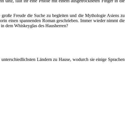
tanz, fällt ihr eine Phiole mit einem ausgetrockneten Finger in die
e große Freude die Suche zu begleiten und die Mythologie Asiens zu
Autorin einen spannenden Roman geschrieben. Immer wieder nimmt die
el in dem Whiskeyglas des Hausherren?
 unterschiedlichsten Ländern zu Hause, wodurch sie einige Sprachen