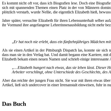
Es kommt nicht oft vor, dass ich Biografien lese. Doch eine Biografie
sich mit spannenden Themen einen Platz in der von Männern dominier
plötzlich verstarb, wurde Nellie, die eigentlich Elizabeth hieß, bewus
Jahre später, versuchte Elizabeth für ihren Lebensunterhalt selber 
ihr Vormund ihre angefangene Lehrerinnenausbildung nicht mehr beza
„
Er hat noch nie erlebt, dass ein fünfzehnjähriges Mädchen mit 
Als sie einen Artikel in der Pittsburgh Dispatch las, konnte sie sic
dass man sie in den Verlag bat. Und damit begann eine Karriere, mit 
Elizabeth bekam einen neuen Namen und schrieb einige interessante Ar
„…
Elizabeth hungert nach etwas, das sie leben lässt. Dieser Hun
Arbeiter verschlingt, ohne Unterschiede des Geschlechts, des 
Aber das reichte der jungen Frau nicht. Sie war mit ihren etwas übe
Artikel, ließ sich undercover in einer Irrenanstalt einweisen, fuhr in
Das Buch