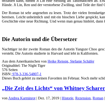
bezahlen kann, nimmt Ji Lin eine Stellung als Tanzmädchen an. Etwa
Hände. Ji Lin, Ren und der verstorbene Zwilling, sind Teile der fün
Der Roman ist sehr angenehm zu lesen. Trotz der vielen fremdartig
bereisen. Leicht unheimlich und mit ein bisschen Liebe gespickt, 
Geschichte eine neue Richtung. Und wenn man genau hinhört, dann ka
Die Autorin und die Übersetzer
Nachttiger ist der zweite Roman den die Autorin Yangsze Choo gesc
versteht. Die Autorin studierte in Harvard und lebt in Kalifornien.
Aus dem Amerikanischen von
Heike Reissig,
Stefanie Schäfer
Originaltitel: The Night Tiger
576 Seiten
ISBN:
978-3-336-54807-1
Dieses Buch gehört zu meinen Favoriten im Februar. Noch mehr sch
„Die Zeit des Lichts“ von Whitney Schare
von
Andrea Karminrot
|
Dez. 17, 2019
|
Historie
,
Rezension
,
Roman