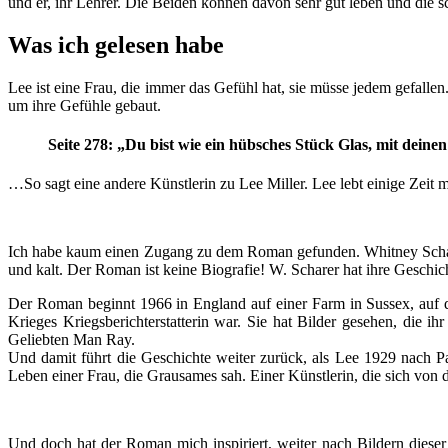
und er, ihr Lehrer. Die Beiden können davon sehr gut leben und die s
Was ich gelesen habe
Lee ist eine Frau, die immer das Gefühl hat, sie müsse jedem gefallen
um ihre Gefühle gebaut.
Seite 278: „Du bist wie ein hübsches Stück Glas, mit dei
…So sagt eine andere Künstlerin zu Lee Miller. Lee lebt einige Zeit
Ich habe kaum einen Zugang zu dem Roman gefunden. Whitney Scharer‘
und kalt. Der Roman ist keine Biografie! W. Scharer hat ihre Gesch
Der Roman beginnt 1966 in England auf einer Farm in Sussex, auf d
Krieges Kriegsberichterstatterin war. Sie hat Bilder gesehen, die 
Geliebten Man Ray.
Und damit führt die Geschichte weiter zurück, als Lee 1929 nach 
Leben einer Frau, die Grausames sah. Einer Künstlerin, die sich von 
Und doch hat der Roman mich inspiriert, weiter nach Bildern dieser