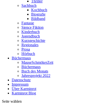
Thriller
Sachbuch
Kochbuch
Biografie
Bildband
Fantasie
Sience Fiktion
Kinderbuch
Jugendbuch
Kurzgeschichte
Regionales
Prosa
Hörbuch
Büchermaus
MauseSchmökerZeit
Büchermaus
Buch des Monats
Jahresprojekt 2022
Datenschutz
Impressum
Über Karminrot
Karminrot Blog
Seite wählen