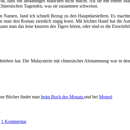
s, dass ein anständiges Mädchen nicht macht. Als sie mit einem Mann 
f Chinesischen Tugenden, was sie zusammen schweisst.
en Namen, fand ich schnell Bezug zu den Hauptdarstellern. Es macht
kann man den Roman ziemlich zügig lesen. Mit leichter Hand hat die 
nn man das leise knurren des Tigers hören, oder sind es die Eiswürf
hrieben hat. Die Malaysierin mit chinesischer Abstammung war in den
öne Bücher findet man
beim Bu
ch des Monats.
und bei
Monerl
r
|
1 Kommentar