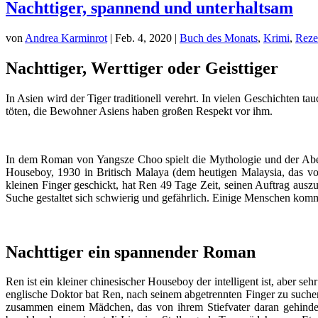
Nachttiger, spannend und unterhaltsam
von
Andrea Karminrot
|
Feb. 4, 2020
|
Buch des Monats
,
Krimi
,
Reze
Nachttiger, Werttiger oder Geisttiger
In Asien wird der Tiger traditionell verehrt. In vielen Geschichten ta
töten, die Bewohner Asiens haben großen Respekt vor ihm.
In dem Roman von Yangsze Choo spielt die Mythologie und der Abe
Houseboy, 1930 in Britisch Malaya (dem heutigen Malaysia, das vo
kleinen Finger geschickt, hat Ren 49 Tage Zeit, seinen Auftrag auszu
Suche gestaltet sich schwierig und gefährlich. Einige Menschen ko
Nachttiger ein spannender Roman
Ren ist ein kleiner chinesischer Houseboy der intelligent ist, aber s
englische Doktor bat Ren, nach seinem abgetrennten Finger zu suchen
zusammen einem Mädchen, das von ihrem Stiefvater daran gehindert