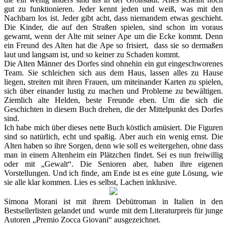
gut zu funktionieren. Jeder kennt jeden und weiß, was mit den
Nachbarn los ist. Jeder gibt acht, dass niemandem etwas geschieht.
Die Kinder, die auf den Straßen spielen, sind schon im voraus
gewarnt, wenn der Alte mit seiner Ape um die Ecke kommt. Denn
ein Freund des Alten hat die Ape so frisiert, dass sie so dermaßen
laut und langsam ist, und so keiner zu Schaden kommt.
Die Alten Männer des Dorfes sind ohnehin ein gut eingeschworenes
Team. Sie schleichen sich aus dem Haus, lassen alles zu Hause
liegen, streiten mit ihren Frauen, um miteinander Karten zu spielen,
sich über einander lustig zu machen und Probleme zu bewältigen.
Ziemlich alte Helden, beste Freunde eben. Um die sich die
Geschichten in diesem Buch drehen, die der Mittelpunkt des Dorfes
sind.
Ich habe mich über dieses nette Buch köstlich amüsiert. Die Figuren
sind so natürlich, echt und spaßig. Aber auch ein wenig ernst. Die
Alten haben so ihre Sorgen, denn wie soll es weitergehen, ohne dass
man in einem Altenheim ein Plätzchen findet. Sei es nun freiwillig
oder mit „Gewalt“. Die Senioren aber, haben ihre eigenen
Vorstellungen. Und ich finde, am Ende ist es eine gute Lösung, wie
sie alle klar kommen. Lies es selbst, Lachen inklusive.
Simona Morani ist mit ihrem Debütroman in Italien in den
Bestsellerlisten gelandet und wurde mit dem Literaturpreis für junge
Autoren „Premio Zocca Giovani“ ausgezeichnet.