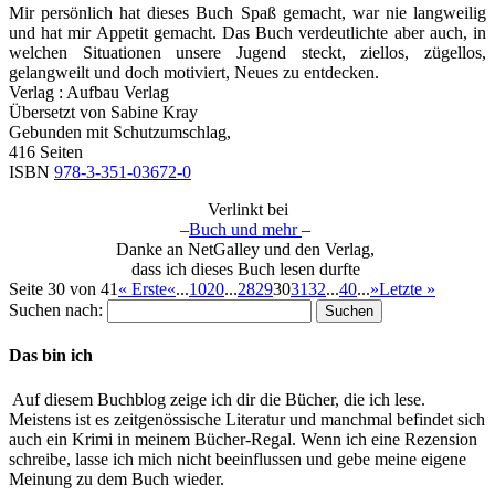
Mir persönlich hat dieses Buch Spaß gemacht, war nie langweilig
und hat mir Appetit gemacht. Das Buch verdeutlichte aber auch, in
welchen Situationen unsere Jugend steckt, ziellos, zügellos,
gelangweilt und doch motiviert, Neues zu entdecken.
Verlag : Aufbau Verlag
Übersetzt von Sabine Kray
Gebunden mit Schutzumschlag,
416 Seiten
ISBN
978-3-351-03672-0
Verlinkt bei
–
Buch und mehr
–
Danke an NetGalley und den Verlag,
dass ich dieses Buch lesen durfte
Seite 30 von 41
« Erste
«
...
10
20
...
28
29
30
31
32
...
40
...
»
Letzte »
Suchen nach:
Das bin ich
Auf diesem Buchblog zeige ich dir die Bücher, die ich lese.
Meistens ist es zeitgenössische Literatur und manchmal befindet sich
auch ein Krimi in meinem Bücher-Regal. Wenn ich eine Rezension
schreibe, lasse ich mich nicht beeinflussen und gebe meine eigene
Meinung zu dem Buch wieder.