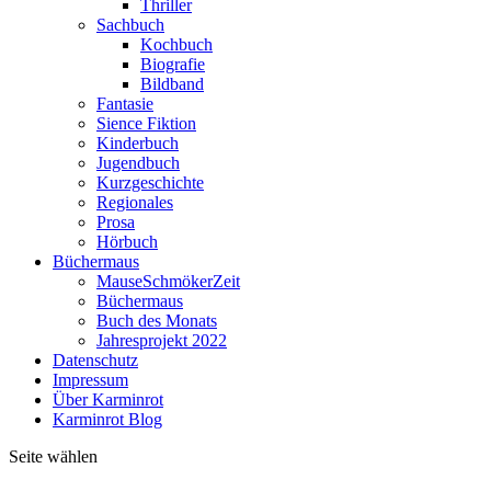
Thriller
Sachbuch
Kochbuch
Biografie
Bildband
Fantasie
Sience Fiktion
Kinderbuch
Jugendbuch
Kurzgeschichte
Regionales
Prosa
Hörbuch
Büchermaus
MauseSchmökerZeit
Büchermaus
Buch des Monats
Jahresprojekt 2022
Datenschutz
Impressum
Über Karminrot
Karminrot Blog
Seite wählen