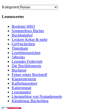
Kategorien
Lesenswertes
Bookster HRO
Sommerleses Bücher
Buchbahnhof
Leckere Kekse & mehr
Ge(h)schichten
Tintenhain
Leselebenszeichen
54books
Lesendes Federvieh
Die Buchbloggerin
Buchpost
Feiner reiner Buchstoff
Klappentexterin
Kaffeehaussitzer
Kaisergranat
Lesestunden
Literaturblog von Nomadenseele
Kleinbrinas Bücherblog