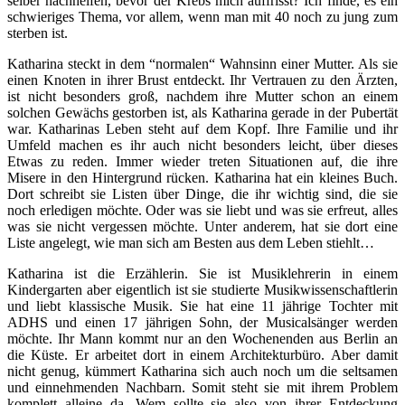
selber nachhelfen, bevor der Krebs mich auffrisst? Ich finde, es ein
schwieriges Thema, vor allem, wenn man mit 40 noch zu jung zum
sterben ist.
Katharina steckt in dem “normalen“ Wahnsinn einer Mutter. Als sie
einen Knoten in ihrer Brust entdeckt. Ihr Vertrauen zu den Ärzten,
ist nicht besonders groß, nachdem ihre Mutter schon an einem
solchen Gewächs gestorben ist, als Katharina gerade in der Pubertät
war. Katharinas Leben steht auf dem Kopf. Ihre Familie und ihr
Umfeld machen es ihr auch nicht besonders leicht, über dieses
Etwas zu reden. Immer wieder treten Situationen auf, die ihre
Misere in den Hintergrund rücken. Katharina hat ein kleines Buch.
Dort schreibt sie Listen über Dinge, die ihr wichtig sind, die sie
noch erledigen möchte. Oder was sie liebt und was sie erfreut, alles
was sie nicht vergessen möchte. Unter anderem, hat sie dort eine
Liste angelegt, wie man sich am Besten aus dem Leben stiehlt…
Katharina ist die Erzählerin. Sie ist Musiklehrerin in einem
Kindergarten aber eigentlich ist sie studierte Musikwissenschaftlerin
und liebt klassische Musik. Sie hat eine 11 jährige Tochter mit
ADHS und einen 17 jährigen Sohn, der Musicalsänger werden
möchte. Ihr Mann kommt nur an den Wochenenden aus Berlin an
die Küste. Er arbeitet dort in einem Architekturbüro. Aber damit
nicht genug, kümmert Katharina sich auch noch um die seltsamen
und einnehmenden Nachbarn. Somit steht sie mit ihrem Problem
komplett alleine da. Wem sollte sie also von ihrer Entdeckung