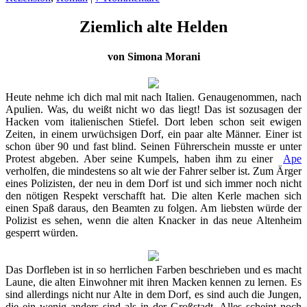
Ziemlich alte Helden
von Simona Morani
Heute nehme ich dich mal mit nach Italien. Genaugenommen, nach
Apulien. Was, du weißt nicht wo das liegt! Das ist sozusagen der
Hacken vom italienischen Stiefel. Dort leben schon seit ewigen
Zeiten, in einem urwüchsigen Dorf, ein paar alte Männer. Einer ist
schon über 90 und fast blind. Seinen Führerschein musste er unter
Protest abgeben. Aber seine Kumpels, haben ihm zu einer
Ape
verholfen, die mindestens so alt wie der Fahrer selber ist. Zum Ärger
eines Polizisten, der neu in dem Dorf ist und sich immer noch nicht
den nötigen Respekt verschafft hat. Die alten Kerle machen sich
einen Spaß daraus, den Beamten zu folgen. Am liebsten würde der
Polizist es sehen, wenn die alten Knacker in das neue Altenheim
gesperrt würden.
Das Dorfleben ist in so herrlichen Farben beschrieben und es macht
Laune, die alten Einwohner mit ihren Macken kennen zu lernen. Es
sind allerdings nicht nur Alte in dem Dorf, es sind auch die Jungen,
die ein wenig anders sind als in der Großstadt. Alles scheint noch