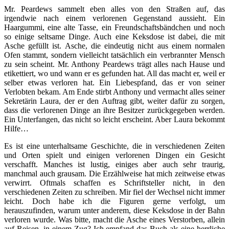
Mr. Peardews sammelt eben alles von den Straßen auf, das
irgendwie nach einem verlorenen Gegenstand aussieht. Ein
Haargummi, eine alte Tasse, ein Freundschaftsbändchen und noch
so einige seltsame Dinge. Auch eine Keksdose ist dabei, die mit
Asche gefüllt ist. Asche, die eindeutig nicht aus einem normalen
Ofen stammt, sondern vielleicht tatsächlich ein verbrannter Mensch
zu sein scheint. Mr. Anthony Peardews trägt alles nach Hause und
etikettiert, wo und wann er es gefunden hat. All das macht er, weil er
selber etwas verloren hat. Ein Liebespfand, das er von seiner
Verlobten bekam. Am Ende stirbt Anthony und vermacht alles seiner
Sekretärin Laura, der er den Auftrag gibt, weiter dafür zu sorgen,
dass die verlorenen Dinge an ihre Besitzer zurückgegeben werden.
Ein Unterfangen, das nicht so leicht erscheint. Aber Laura bekommt
Hilfe…
Es ist eine unterhaltsame Geschichte, die in verschiedenen Zeiten
und Orten spielt und einigen verlorenen Dingen ein Gesicht
verschafft. Manches ist lustig, einiges aber auch sehr traurig,
manchmal auch grausam. Die Erzählweise hat mich zeitweise etwas
verwirrt. Oftmals schaffen es Schriftsteller nicht, in den
verschiedenen Zeiten zu schreiben. Mir fiel der Wechsel nicht immer
leicht. Doch habe ich die Figuren gerne verfolgt, um
herauszufinden, warum unter anderem, diese Keksdose in der Bahn
verloren wurde. Was bitte, macht die Asche eines Verstorben, allein
auf Reisen, in einem Zug? Ich empfand das Buch als eine herrliche