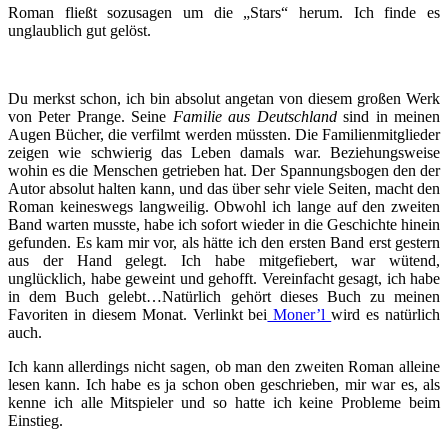
Roman fließt sozusagen um die „Stars“ herum. Ich finde es
unglaublich gut gelöst.
Du merkst schon, ich bin absolut angetan von diesem großen Werk
von Peter Prange. Seine
Familie aus Deutschland
sind in meinen
Augen Bücher, die verfilmt werden müssten. Die Familienmitglieder
zeigen wie schwierig das Leben damals war. Beziehungsweise
wohin es die Menschen getrieben hat. Der Spannungsbogen den der
Autor absolut halten kann, und das über sehr viele Seiten, macht den
Roman keineswegs langweilig. Obwohl ich lange auf den zweiten
Band warten musste, habe ich sofort wieder in die Geschichte hinein
gefunden. Es kam mir vor, als hätte ich den ersten Band erst gestern
aus der Hand gelegt. Ich habe mitgefiebert, war wütend,
unglücklich, habe geweint und gehofft. Vereinfacht gesagt, ich habe
in dem Buch gelebt…Natürlich gehört dieses Buch zu meinen
Favoriten in diesem Monat. Verlinkt bei
Moner’l
wird es natürlich
auch.
Ich kann allerdings nicht sagen, ob man den zweiten Roman alleine
lesen kann. Ich habe es ja schon oben geschrieben, mir war es, als
kenne ich alle Mitspieler und so hatte ich keine Probleme beim
Einstieg.