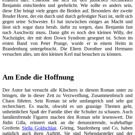
Benjamin entschieden und geehelicht. Wie sollte es anders sein,
diese Ehe bringt viele gegen die Beiden auf. Besonders der zweite
Bruder Horst, der ein durch und durch gefestigter Nazi ist, stellt sich
gegen seine Schwester. Er hat inzwischen einiges an Macht und
lässt sich sogar dazu herab, dafür zu sorgen, dass Benjamin fast
nach Auschwitz muss. Dann gibt es noch den kleinen Willy, der
Nachzügler, der mit dem Down Syndrom gesegnet ist. Schon im
ersten Band von Peter Prange, wurde er in einem Heim in
Brandenburg untergebracht. Die Eltern Dorothee und Hermann
versuchen alles, um den kleinen Kerl mal besuchen zu können.
Am Ende die Hoffnung
Der Autor hat versucht alle Klischees in diesem Roman unter zu
bringen, die in dieser Zeit zu Verzweiflung, Zusammenbruch und
Chaos führten. Sein Roman ist sehr umfangreich und sehr gut
recherchiert. Es macht, obwohl es um grausige Themen geht,
unheimlichen Spaß der Familie über die Schulter zu schauen. Auch
familienfremde Figuren machen den Roman sehr lesenswert. Die
Jüdin Gilla, erinnert stark an die denunzierende, wahrhaftige
Greiferin
Stella Goldschlag
. Göring, Staufenberg und Co, haben
natürlich auch ihren Auftritt. Sie sind Nebendarsteller und der