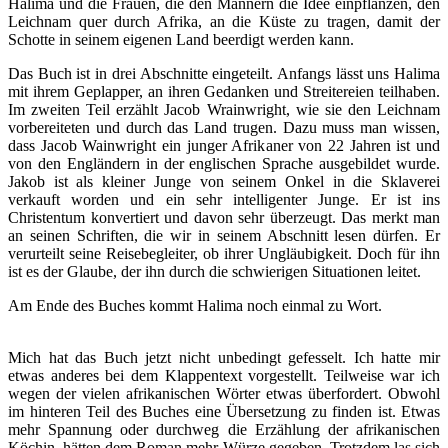
Halima und die Frauen, die den Männern die Idee einpflanzen, den
Leichnam quer durch Afrika, an die Küste zu tragen, damit der
Schotte in seinem eigenen Land beerdigt werden kann.
Das Buch ist in drei Abschnitte eingeteilt. Anfangs lässt uns Halima
mit ihrem Geplapper, an ihren Gedanken und Streitereien teilhaben.
Im zweiten Teil erzählt Jacob Wrainwright, wie sie den Leichnam
vorbereiteten und durch das Land trugen. Dazu muss man wissen,
dass Jacob Wainwright ein junger Afrikaner von 22 Jahren ist und
von den Engländern in der englischen Sprache ausgebildet wurde.
Jakob ist als kleiner Junge von seinem Onkel in die Sklaverei
verkauft worden und ein sehr intelligenter Junge. Er ist ins
Christentum konvertiert und davon sehr überzeugt. Das merkt man
an seinen Schriften, die wir in seinem Abschnitt lesen dürfen. Er
verurteilt seine Reisebegleiter, ob ihrer Ungläubigkeit. Doch für ihn
ist es der Glaube, der ihn durch die schwierigen Situationen leitet.
Am Ende des Buches kommt Halima noch einmal zu Wort.
Mich hat das Buch jetzt nicht unbedingt gefesselt. Ich hatte mir
etwas anderes bei dem Klappentext vorgestellt. Teilweise war ich
wegen der vielen afrikanischen Wörter etwas überfordert. Obwohl
im hinteren Teil des Buches eine Übersetzung zu finden ist. Etwas
mehr Spannung oder durchweg die Erzählung der afrikanischen
Köchin, hätten dem Roman mehr Würze gegeben. Trotzdem las sich