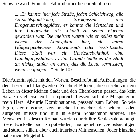
Schwarzwald. Finn, der Fahrradkurier beschreibt ihn so:
„
…Er kannte hier jede Straße, jeden Schleichweg, alle
Aussichtspünktchen, Sackgassen und
Drogenumschlagplätze, er kannte die Menschen und
ihre Langeweile, die schnell zu seiner eigenen
geworden war. Die meisten waren wie er selbst nicht
wegen der Atmosphäre hier, sie waren
Hängengebliebene, Abwartende oder Festsitzende.
Diese Stadt war ein Umsteigebahnhof, eine
Durchgangsstation… …Im Grunde fehlte es der Stadt
an nichts, außer an etwas, das die Leute vermissten,
wenn sie gingen…“
Seite 107
Die Autorin spielt mit den Worten. Beschreibt mit Aufzählungen, die
den Leser nicht langweilen. Zeichnet Bildern, die so sehr zu dem
Leben in dieser kleinen Stadt und den Charakteren passen, das kein
Satz zu viel erscheint. Temporeich fressen sich die Mitspieler in
mein Herz. Absurde Kombinationen, passend zum Leben. So wie
Egon, der einsame, vegetarische Hutmacher, der seinen Laden
aufgeben musste und nun in einem Schlachthof arbeitet. Die
Menschen in diesem Roman wurden durch ihre Schicksale geprägt.
Sie entwickelten sich zu pöbelnden, unangenehmen, selbstsüchtigen
und sturen, stillen, aber auch traurigen Mitmenschen. Jeder Einzelne
hatte mein Mitgefühl.