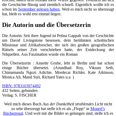
die Geschichte flüssig und ziemlich schnell. Eigentlich wollte ich es
schon im
September gelesen haben
. Weil es mich nicht so überzeugt
hat, bleib es wohl erst einmal liegen.
Die Autorin und die Übersetzerin
Die Autorin: Seit ihrer Jugend ist Petina Gappah von der Geschichte
um David Livingstone besessen, dem berühmten schottischen
Missionar und Afrikaforscher, der sich des großen geografischen
Rätsels seiner Zeit verschrieben hatte, der Entdeckung der
Nilquellen. Aus Faszination wurde ein Roman
Die Übersetzerin : Annette Grube, lebt in Berlin und hat schon
einige Bücher übersetzt. (Arundhati Roy, Vikram Seth,
Chimamanda Ngozi Adichie, Mordecai Richler, Kate Atkinson,
Monica Ali, Manil Suri, Richard Yates u.a
.
)
ISBN: 9783103974492
432 Seiten, gebunden
Verlag: S. FISCHER
Weil mich dieses Buch
Aus der Dunkelheit strahlendes Licht
nicht
so sehr überzeugt hat stelle ich es als „Flopp“ in
Monerl’s
Bücherregal
. Und weil mir die Bilder so gelungen sind, stelle ich es