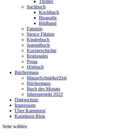
Thriller
Sachbuch
Kochbuch
Biografie
Bildband
Fantasie
Sience Fiktion
Kinderbuch
Jugendbuch
Kurzgeschichte
Regionales
Prosa
Hörbuch
Büchermaus
MauseSchmökerZeit
Büchermaus
Buch des Monats
Jahresprojekt 2022
Datenschutz
Impressum
Über Karminrot
Karminrot Blog
Seite wählen