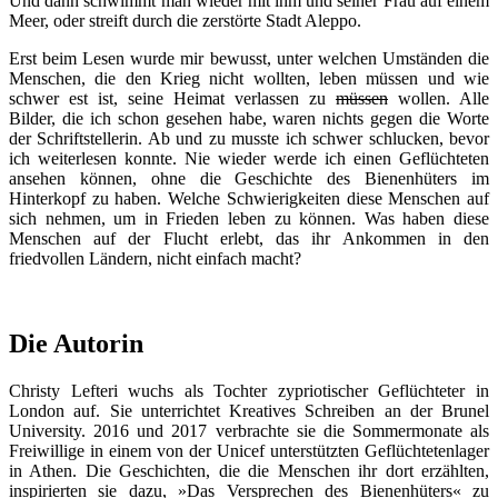
Und dann schwimmt man wieder mit ihm und seiner Frau auf einem
Meer, oder streift durch die zerstörte Stadt Aleppo.
Erst beim Lesen wurde mir bewusst, unter welchen Umständen die
Menschen, die den Krieg nicht wollten, leben müssen und wie
schwer est ist, seine Heimat verlassen zu
müssen
wollen. Alle
Bilder, die ich schon gesehen habe, waren nichts gegen die Worte
der Schriftstellerin. Ab und zu musste ich schwer schlucken, bevor
ich weiterlesen konnte. Nie wieder werde ich einen Geflüchteten
ansehen können, ohne die Geschichte des Bienenhüters im
Hinterkopf zu haben. Welche Schwierigkeiten diese Menschen auf
sich nehmen, um in Frieden leben zu können. Was haben diese
Menschen auf der Flucht erlebt, das ihr Ankommen in den
friedvollen Ländern, nicht einfach macht?
Die Autorin
Christy Lefteri wuchs als Tochter zypriotischer Geflüchteter in
London auf. Sie unterrichtet Kreatives Schreiben an der Brunel
University. 2016 und 2017 verbrachte sie die Sommermonate als
Freiwillige in einem von der Unicef unterstützten Geflüchtetenlager
in Athen. Die Geschichten, die die Menschen ihr dort erzählten,
inspirierten sie dazu, »Das Versprechen des Bienenhüters« zu