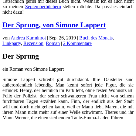
Tatsächlich gefiel mir dieses Buch nicht. Weshalb ich es auch nicht
zu meinen
Septemberbüchern
stellen möchte. Da passt es einfach
nicht dazu!
Der Sprung, von Simone Lappert
von
Andrea Karminrot
|
Sep. 26, 2019
|
Buch des Monats
,
Linkparty
,
Rezension
,
Roman
|
2 Kommentare
Der Sprung
ein Roman von Simone Lappert
Simone Lappert schreibt gut durchdacht. Ihre Darsteller sind
außerordentlich lebendig. Man kennt sofort jede Figur, die sie
erfindet: Henry, der heimlich im Park lebt, ohne festen Wohnsitz ist.
Felix der Polizist, der seiner schwangeren Frau nicht von seinem
furchtbaren Tagen erzählen kann. Finn, der endlich aus der Stadt
will und doch nicht gehen kann, weil er Manu liebt. Maren, die mit
ihrem Mann nicht mehr auf einer Welle schwimmt. Theres und ihr
Mann Werner, die einen sterbenden Tante-Emma-Laden führen.