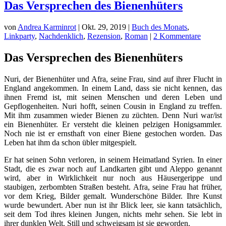
Das Versprechen des Bienenhüters
von
Andrea Karminrot
|
Okt. 29, 2019
|
Buch des Monats
,
Linkparty
,
Nachdenklich
,
Rezension
,
Roman
|
2 Kommentare
Das Versprechen des Bienenhüters
Nuri, der Bienenhüter und Afra, seine Frau, sind auf ihrer Flucht in
England angekommen. In einem Land, dass sie nicht kennen, das
ihnen Fremd ist, mit seinen Menschen und deren Leben und
Gepflogenheiten. Nuri hofft, seinen Cousin in England zu treffen.
Mit ihm zusammen wieder Bienen zu züchten. Denn Nuri war/ist
ein Bienenhüter. Er versteht die kleinen pelzigen Honigsammler.
Noch nie ist er ernsthaft von einer Biene gestochen worden. Das
Leben hat ihm da schon übler mitgespielt.
Er hat seinen Sohn verloren, in seinem Heimatland Syrien. In einer
Stadt, die es zwar noch auf Landkarten gibt und Aleppo genannt
wird, aber in Wirklichkeit nur noch aus Häusergerippe und
staubigen, zerbombten Straßen besteht. Afra, seine Frau hat früher,
vor dem Krieg, Bilder gemalt. Wunderschöne Bilder. Ihre Kunst
wurde bewundert. Aber nun ist ihr Blick leer, sie kann tatsächlich,
seit dem Tod ihres kleinen Jungen, nichts mehr sehen. Sie lebt in
ihrer dunklen Welt. Still und schweigsam ist sie geworden.