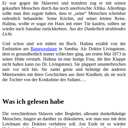
Er war gegen die Sklaverei und trotzdem zog er mit seinen
gekauften Menschen durch das noch unerforschte Afrika. Allerdings
sollte man ihm zugute halten, dass er „seine“ Menschen scheinbar
ordentlich behandelte. Seine Köchin, auf seiner letzten Reise,
Halima, wollte er sogar ein Haus mit einer Tür kaufen, sollten sie
wieder nach Sansibar zurückkehren.
Aus der Dunkelheit strahlendes
Licht.
Und schon sind wir mitten im Buch. Halima erzählt von der
Endstation am
Bangweulusee
in Sambia. Als Doktor Livingstone,
dem es gesundheitlich immer schlechter ging, am ersten Mai 1873 in
seiner Hütte verstarb. Halima ist eine lustige Frau, die ihre Klappe
nicht halten kann (so Dr. Livingstone). Sie plappert ununterbrochen
naiv vor sich hin. Sie zankt gerne und belästigt die anderen
Mitreisenden mit ihren Geschichten aus ihrer Kindheit, als sie noch
die Tochter von der Konkubine des Sultans….
Was ich gelesen habe
Die verschiedenen Sklaven oder Begleiter, allesamt dunkelhäutige
Menschen, fangen an darüber zu diskutieren, wie man nun mit dem
Leichnam des Doktors verfahren soll. Am Ende ist es wieder