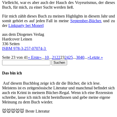
Vielleicht, war es aber auch der Hauch des Voyeurismus, der dieses
Buch, für mich, zu einer Sucht werden ließ.
Für mich zählt dieses Buch zu meinen Highlights in diesem Jahr und
somit gehört es auf jeden Fall in meine
September-Bücher.
und zu
der
Linkparty bei Monerl
aus dem Diogenes Verlag
Hardcover Leinen
336 Seiten
ISBM 978-3-257-07074-3
Seite 23 von 41
« Erste
«
...
10
...
21
22
23
24
25
...
30
40
...
»
Letzte »
Suchen
nach:
Das bin ich
Auf diesem Buchblog zeige ich dir die Bücher, die ich lese.
Meistens ist es zeitgenössische Literatur und manchmal befindet sich
auch ein Krimi in meinem Bücher-Regal. Wenn ich eine Rezension
schreibe, lasse ich mich nicht beeinflussen und gebe meine eigene
Meinung zu dem Buch wieder.
🐭🐭🐭🐭🐭
Beste Literatur