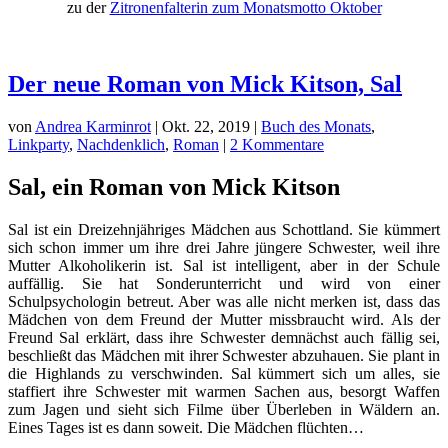
zu der
Zitronenfalterin zum Monatsmotto Oktober
Der neue Roman von Mick Kitson, Sal
von
Andrea Karminrot
|
Okt. 22, 2019
|
Buch des Monats
,
Linkparty
,
Nachdenklich
,
Roman
|
2 Kommentare
Sal, ein Roman von Mick Kitson
Sal ist ein Dreizehnjähriges Mädchen aus Schottland. Sie kümmert
sich schon immer um ihre drei Jahre jüngere Schwester, weil ihre
Mutter Alkoholikerin ist. Sal ist intelligent, aber in der Schule
auffällig. Sie hat Sonderunterricht und wird von einer
Schulpsychologin betreut. Aber was alle nicht merken ist, dass das
Mädchen von dem Freund der Mutter missbraucht wird. Als der
Freund Sal erklärt, dass ihre Schwester demnächst auch fällig sei,
beschließt das Mädchen mit ihrer Schwester abzuhauen. Sie plant in
die Highlands zu verschwinden. Sal kümmert sich um alles, sie
staffiert ihre Schwester mit warmen Sachen aus, besorgt Waffen
zum Jagen und sieht sich Filme über Überleben in Wäldern an.
Eines Tages ist es dann soweit. Die Mädchen flüchten…