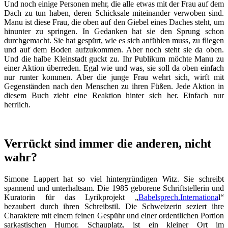
Und noch einige Personen mehr, die alle etwas mit der Frau auf dem
Dach zu tun haben, deren Schicksale miteinander verwoben sind.
Manu ist diese Frau, die oben auf den Giebel eines Daches steht, um
hinunter zu springen. In Gedanken hat sie den Sprung schon
durchgemacht. Sie hat gespürt, wie es sich anfühlen muss, zu fliegen
und auf dem Boden aufzukommen. Aber noch steht sie da oben.
Und die halbe Kleinstadt guckt zu. Ihr Publikum möchte Manu zu
einer Aktion überreden. Egal wie und was, sie soll da oben einfach
nur runter kommen. Aber die junge Frau wehrt sich, wirft mit
Gegenständen nach den Menschen zu ihren Füßen. Jede Aktion in
diesem Buch zieht eine Reaktion hinter sich her. Einfach nur
herrlich.
Verrückt sind immer die anderen, nicht
wahr?
Simone Lappert hat so viel hintergründigen Witz. Sie schreibt
spannend und unterhaltsam. Die 1985 geborene Schriftstellerin und
Kuratorin für das Lyrikprojekt „
Babelsprech.Internationa
l“
bezaubert durch ihren Schreibstil. Die Schweizerin seziert ihre
Charaktere mit einem feinen Gespühr und einer ordentlichen Portion
sarkastischen Humor. Schauplatz, ist ein kleiner Ort im