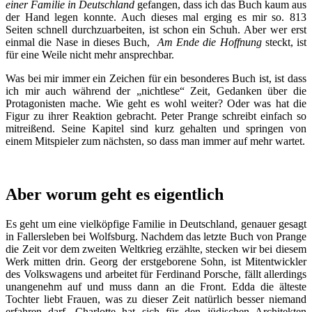
einer Familie in Deutschland
gefangen, dass ich das Buch kaum aus
der Hand legen konnte. Auch dieses mal erging es mir so. 813
Seiten schnell durchzuarbeiten, ist schon ein Schuh. Aber wer erst
einmal die Nase in dieses Buch,
Am Ende die Hoffnung
steckt, ist
für eine Weile nicht mehr ansprechbar.
Was bei mir immer ein Zeichen für ein besonderes Buch ist, ist dass
ich mir auch während der „nichtlese“ Zeit, Gedanken über die
Protagonisten mache. Wie geht es wohl weiter? Oder was hat die
Figur zu ihrer Reaktion gebracht. Peter Prange schreibt einfach so
mitreißend. Seine Kapitel sind kurz gehalten und springen von
einem Mitspieler zum nächsten, so dass man immer auf mehr wartet.
Aber worum geht es eigentlich
Es geht um eine vielköpfige Familie in Deutschland, genauer gesagt
in Fallersleben bei Wolfsburg. Nachdem das letzte Buch von Prange
die Zeit vor dem zweiten Weltkrieg erzählte, stecken wir bei diesem
Werk mitten drin. Georg der erstgeborene Sohn, ist Mitentwickler
des Volkswagens und arbeitet für Ferdinand Porsche, fällt allerdings
unangenehm auf und muss dann an die Front. Edda die älteste
Tochter liebt Frauen, was zu dieser Zeit natürlich besser niemand
erfahren darf. Charlotte hat sich für den jüdischen Architekten