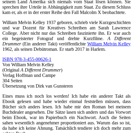
seinem Land Amerika sich niemals vom Staat lösen können. Sie
sprechen ihre Urteile in Abhängigkeit zum Staat. Zu diesem Schluss
kam er, als er in der erster Reihe den Fall Malcolm X beobachtete.
William Melvin Kelley 1937 geboren, schrieb viele Kurzgeschichten
und war Dozent für Kreatives Schreiben am Sarah Lawrence
College. Aber nicht nur das Schreiben faszinierte ihn. Er war auch
ein begeisterter Fotograf und drehte Kurzfilme.
A Different
Drummer
(Ein anderer Takt) veröffentlichte
Will
i
am Melvin Kelley
1962, als seinen Debütroman. Er starb 2017 in Harlem.
ISBN
978-3-455-00626-1
Von William Melvin Kelley
(Original
A Different Drummer
)
Verlag Hoffman und Campe
304 Seiten
Übersetzung von Dirk van Gunsteren
Eines muss ich noch los werden! Ich habe ein anderer Takt als
Ebook gelesen und habe wieder einmal feststellen müssen, dass
Bücher sich anders lesen. Ich habe mir den Roman bei meinem
Buchdealer angesehen. Die Sätze lasen sich anders und das Vorwort
beim Ebook, war im Papierbuch ein Nachwort. Auch die Seiten
sahen wesentlich angenehmer proportioniert aus. Warum das so ist,
da habe ich keine Ahnung. Tatsächlich tendiere ich doch mehr zum