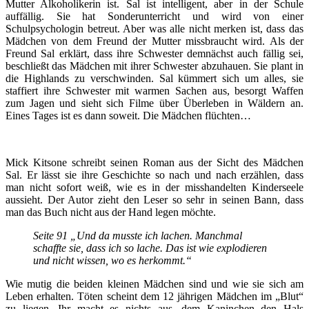
Mutter Alkoholikerin ist. Sal ist intelligent, aber in der Schule
auffällig. Sie hat Sonderunterricht und wird von einer
Schulpsychologin betreut. Aber was alle nicht merken ist, dass das
Mädchen von dem Freund der Mutter missbraucht wird. Als der
Freund Sal erklärt, dass ihre Schwester demnächst auch fällig sei,
beschließt das Mädchen mit ihrer Schwester abzuhauen. Sie plant in
die Highlands zu verschwinden. Sal kümmert sich um alles, sie
staffiert ihre Schwester mit warmen Sachen aus, besorgt Waffen
zum Jagen und sieht sich Filme über Überleben in Wäldern an.
Eines Tages ist es dann soweit. Die Mädchen flüchten…
Mick Kitsone schreibt seinen Roman aus der Sicht des Mädchen
Sal. Er lässt sie ihre Geschichte so nach und nach erzählen, dass
man nicht sofort weiß, wie es in der misshandelten Kinderseele
aussieht. Der Autor zieht den Leser so sehr in seinen Bann, dass
man das Buch nicht aus der Hand legen möchte.
Seite 91 „Und da musste ich lachen. Manchmal
schaffte sie, dass ich so lache. Das ist wie explodieren
und nicht wissen, wo es herkommt.“
Wie mutig die beiden kleinen Mädchen sind und wie sie sich am
Leben erhalten. Töten scheint dem 12 jährigen Mädchen im „Blut“
zu liegen. Ihr macht es nichts aus, dem Kaninchen den Hals