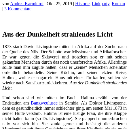
von
Andrea Karminrot
|
Okt. 25, 2019
|
Historie
,
Linkparty
,
Roman
|
3 Kommentare
Aus der Dunkelheit strahlendes Licht
1873 starb David Livingstone mitten in Afrika auf der Suche nach
der Quelle des Nils. Der Schotte war Missionar und Afrikaforscher.
Er war gegen die Sklaverei und trotzdem zog er mit seinen
gekauften Menschen durch das noch unerforschte Afrika. Allerdings
sollte man ihm zugute halten, dass er „seine“ Menschen scheinbar
ordentlich behandelte. Seine Köchin, auf seiner letzten Reise,
Halima, wollte er sogar ein Haus mit einer Tür kaufen, sollten sie
wieder nach Sansibar zurückkehren.
Aus der Dunkelheit strahlendes
Licht.
Und schon sind wir mitten im Buch. Halima erzählt von der
Endstation am
Bangweulusee
in Sambia. Als Doktor Livingstone,
dem es gesundheitlich immer schlechter ging, am ersten Mai 1873 in
seiner Hütte verstarb. Halima ist eine lustige Frau, die ihre Klappe
nicht halten kann (so Dr. Livingstone). Sie plappert ununterbrochen
naiv vor sich hin. Sie zankt gerne und belästigt die anderen
Mitreisenden mit ihren Geschichten aus ihrer Kindheit, als sie noch