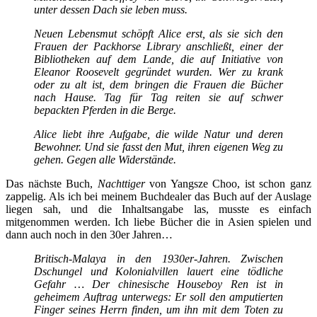
unter dessen Dach sie leben muss.
Neuen Lebensmut schöpft Alice erst, als sie sich den
Frauen der Packhorse Library anschließt, einer der
Bibliotheken auf dem Lande, die auf Initiative von
Eleanor Roosevelt gegründet wurden. Wer zu krank
oder zu alt ist, dem bringen die Frauen die Bücher
nach Hause. Tag für Tag reiten sie auf schwer
bepackten Pferden in die Berge.
Alice liebt ihre Aufgabe, die wilde Natur und deren
Bewohner. Und sie fasst den Mut, ihren eigenen Weg zu
gehen. Gegen alle Widerstände.
Das nächste Buch,
Nachttiger
von Yangsze Choo, ist schon ganz
zappelig. Als ich bei meinem Buchdealer das Buch auf der Auslage
liegen sah, und die Inhaltsangabe las, musste es einfach
mitgenommen werden. Ich liebe Bücher die in Asien spielen und
dann auch noch in den 30er Jahren…
Britisch-Malaya in den 1930er-Jahren. Zwischen
Dschungel und Kolonialvillen lauert eine tödliche
Gefahr … Der chinesische Houseboy Ren ist in
geheimem Auftrag unterwegs: Er soll den amputierten
Finger seines Herrn finden, um ihn mit dem Toten zu