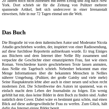
20 Jahren noch nicht zufrieden mit ihrem Erfolg und zog nach New
York. Dort schrieb sie für die Zeitung von Pulitzer mehrere
spannende Artikel, ließ sich undercover in einer Irrenanstalt
einweisen, fuhr in nur 72 Tagen einmal um die Welt.
Das Buch
Die Biografie ist von dem italienischen Autor und Moderator Nicola
Attadio geschrieben worden, der, inspiriert von einer Radiosendung,
auf diese furchtlose Reporterin aufmerksam wurde. Er trug Einiges
aus Büchern und dem Internet über Nellie Bly zusammen und
verpackte die Geschichte einer emanzipierten Frau, fast wie einen
Roman. Verschiedene kursiv geschriebenen Texte lassen anmuten,
dass Nellie ein Tagebuch schrieb. Nebenher bekommt man eine
Menge Informationen über die bekannten Menschen in Nellies
näherer Umgebung. (Pulitzer, der große Gatsby und viele mehr)
Seine Hauptakteurin lebte aber auch in einer neuen und schon recht
modernen Zeit. Die Schreibweise des Autors ist spannend, was es
einfach macht dem Leben der Journalistin zu folgen. Ein wenig
gefehlt hat mir, dass keine Bilder in dem Buch zu finden sind. Außer
natürlich dem Cover. Dabei wäre es bestimmt ganz schön, mal einen
Blick auf diese außergewöhnliche Frau zu werfen. Zum Glück, hält
dafür das Internet einige Bilder bereit.