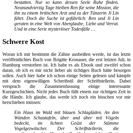
bestatten. Nur so kann dessen Seele Ruhe finden.
Neunundvierzig Tage bleiben Ren für seine Mission, die
ihn zu einem britischen Arzt und zu der Tänzerin Ji Lin
führt. Doch die Suche ist gefährlich: Ren und Ji Lin
geraten in eine Welt von Aberglaube, Liebe und Verrat.
Und in eine Serie mysteriöser Todesfälle …
Schwere Kost
Woran ich mir bestimmt die Zähne ausbeißen werde, ist das letzte
veröffentlichtes Buch von Brigitte Kronauer, die erst letzten Juli, in
Hamburg verstorben ist. Ich habe es als Ebook und zweifel schon
daran, ob ich es mir nicht lieber als richtiges Buch hätte besorgen
sollen. Auch hier habe ich schon einige Seiten gelesen und kämpfe
mit dem eigenwilligen Schreibstil der Schriftstellerin. Dabei
versprach die Zusammenfassung einige interessante
Kurzgeschichten. Nicht jedes Buch fällt einem zur richtigen Zeit in
die Hände. Ich glaube, das werde ich noch ein bisschen vor mir
herschieben müssen:
Ein Haus im Wald mit blauen Schlagläden. An den
Wänden Schautafeln, über und über mit Vögeln
bedeckt, im lichten Geäst der Stämme
Vogelgezwitscher. Der Schriftstellerin, die