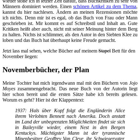
wieder stoße ich in letzter Zeit darauf, dass Buchkritiken zu sehr von
Männern dominiert werden. Einen
schönen Artikel zu dem Thema
,
kannst du hier nachlesen. Ändern an meinen Rezensionen möchte
ich nichts. Denn mir ist es egal, ob das Buch von Frau oder Mann
geschrieben ist. Mir kommt es auf Schreibstil und Inhalt an. Gute
Kritiken heißt aber auch, nicht mit seiner Meinung hinter dem Berg
zu halten. Nichts ist schlimmer, als den Autor in den Siebten Klee zu
loben und das Buch hat überhaupt keine Freude gemacht.
Jetzt lass mal sehen, welche Bücher auf meinem
Stapel
Bett für den
November liegen:
Novemberbücher, der Plan
Meine Tochter hat mich irgendwann mal mit den Büchern von
Jojo
Moyes
zusammengebracht. Das neue Buch von der Autorin liegt
hier schon bereit und die ersten Sätze habe ich bereits gelesen.
Worum es geht? Hier ist der Klappentext:
1937: Hals über Kopf folgt die Engländerin Alice
ihrem Verlobten Bennett nach Amerika. Doch anstatt
im Land der unbegrenzten Möglichkeiten findet sie sich
in Baileyville wieder, einem Nest in den Bergen
Kentuckys. Mächtigster Mann ist der tyrannische
Minenbesitzer Geoffrey Van Cleve, ihr Schwiegervater,