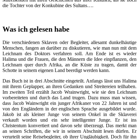
die Tochter von der Konkubine des Sultans….
Was ich gelesen habe
Die verschiedenen Sklaven oder Begleiter, allesamt dunkelhäutige
Menschen, fangen an darüber zu diskutieren, wie man nun mit dem
Leichnam des Doktors verfahren soll. Am Ende ist es wieder
Halima und die Frauen, die den Männern die Idee einpflanzen, den
Leichnam quer durch Afrika, an die Küste zu tragen, damit der
Schotte in seinem eigenen Land beerdigt werden kann.
Das Buch ist in drei Abschnitte eingeteilt. Anfangs lässt uns Halima
mit ihrem Geplapper, an ihren Gedanken und Streitereien teilhaben.
Im zweiten Teil erzählt Jacob Wrainwright, wie sie den Leichnam
vorbereiteten und durch das Land trugen. Dazu muss man wissen,
dass Jacob Wainwright ein junger Afrikaner von 22 Jahren ist und
von den Engländern in der englischen Sprache ausgebildet wurde.
Jakob ist als kleiner Junge von seinem Onkel in die Sklaverei
verkauft worden und ein sehr intelligenter Junge. Er ist ins
Christentum konvertiert und davon sehr überzeugt. Das merkt man
an seinen Schriften, die wir in seinem Abschnitt lesen dürfen. Er
verurteilt seine Reisebegleiter, ob ihrer Ungläubigkeit. Doch für ihn