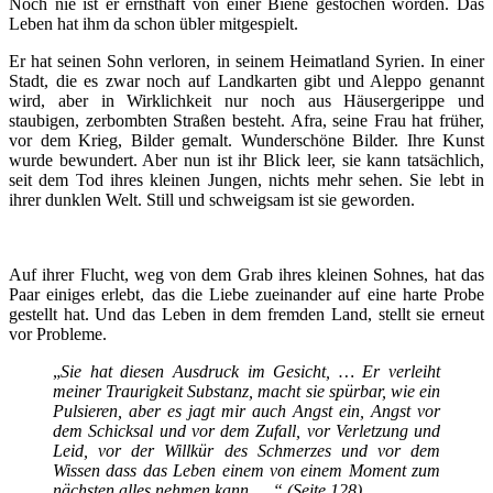
Noch nie ist er ernsthaft von einer Biene gestochen worden. Das
Leben hat ihm da schon übler mitgespielt.
Er hat seinen Sohn verloren, in seinem Heimatland Syrien. In einer
Stadt, die es zwar noch auf Landkarten gibt und Aleppo genannt
wird, aber in Wirklichkeit nur noch aus Häusergerippe und
staubigen, zerbombten Straßen besteht. Afra, seine Frau hat früher,
vor dem Krieg, Bilder gemalt. Wunderschöne Bilder. Ihre Kunst
wurde bewundert. Aber nun ist ihr Blick leer, sie kann tatsächlich,
seit dem Tod ihres kleinen Jungen, nichts mehr sehen. Sie lebt in
ihrer dunklen Welt. Still und schweigsam ist sie geworden.
Auf ihrer Flucht, weg von dem Grab ihres kleinen Sohnes, hat das
Paar einiges erlebt, das die Liebe zueinander auf eine harte Probe
gestellt hat. Und das Leben in dem fremden Land, stellt sie erneut
vor Probleme.
„
Sie hat diesen Ausdruck im Gesicht, … Er verleiht
meiner Traurigkeit Substanz, macht sie spürbar, wie ein
Pulsieren, aber es jagt mir auch Angst ein, Angst vor
dem Schicksal und vor dem Zufall, vor Verletzung und
Leid, vor der Willkür des Schmerzes und vor dem
Wissen dass das Leben einem von einem Moment zum
nächsten alles nehmen kann. …“ (Seite 128)