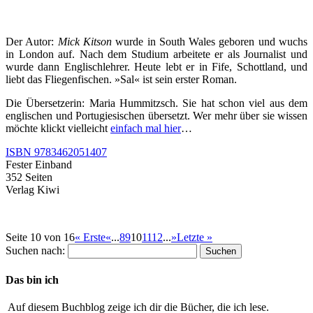
Der Autor:
Mick Kitson
wurde in South Wales geboren und wuchs
in London auf. Nach dem Studium arbeitete er als Journalist und
wurde dann Englischlehrer. Heute lebt er in Fife, Schottland, und
liebt das Fliegenfischen. »Sal« ist sein erster Roman.
Die Übersetzerin: Maria Hummitzsch. Sie hat schon viel aus dem
englischen und Portugiesischen übersetzt. Wer mehr über sie wissen
möchte klickt vielleicht
einfach mal hier
…
ISBN 9783462051407
Fester Einband
352 Seiten
Verlag Kiwi
Seite 10 von 16
« Erste
«
...
8
9
10
11
12
...
»
Letzte »
Suchen nach:
Das bin ich
Auf diesem Buchblog zeige ich dir die Bücher, die ich lese.