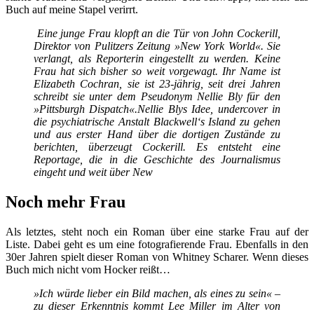
Buch auf meine Stapel verirrt.
Eine junge Frau klopft an die Tür von John Cockerill,
Direktor von Pulitzers Zeitung »New York World«. Sie
verlangt, als Reporterin eingestellt zu werden. Keine
Frau hat sich bisher so weit vorgewagt. Ihr Name ist
Elizabeth Cochran, sie ist 23-jährig, seit drei Jahren
schreibt sie unter dem Pseudonym Nellie Bly für den
»Pittsburgh Dispatch«.Nellie Blys Idee, undercover in
die psychiatrische Anstalt Blackwell‘s Island zu gehen
und aus erster Hand über die dortigen Zustände zu
berichten, überzeugt Cockerill. Es entsteht eine
Reportage, die in die Geschichte des Journalismus
eingeht und weit über New
Noch mehr Frau
Als letztes, steht noch ein Roman über eine starke Frau auf der
Liste. Dabei geht es um eine fotografierende Frau. Ebenfalls in den
30er Jahren spielt dieser Roman von Whitney Scharer. Wenn dieses
Buch mich nicht vom Hocker reißt…
»Ich würde lieber ein Bild machen, als eines zu sein« –
zu dieser Erkenntnis kommt Lee Miller im Alter von