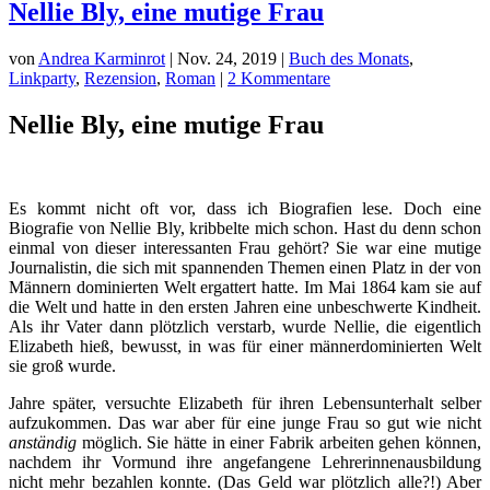
Nellie Bly, eine mutige Frau
von
Andrea Karminrot
|
Nov. 24, 2019
|
Buch des Monats
,
Linkparty
,
Rezension
,
Roman
|
2 Kommentare
Nellie Bly, eine mutige Frau
Es kommt nicht oft vor, dass ich Biografien lese. Doch eine
Biografie von Nellie Bly, kribbelte mich schon. Hast du denn schon
einmal von dieser interessanten Frau gehört? Sie war eine mutige
Journalistin, die sich mit spannenden Themen einen Platz in der von
Männern dominierten Welt ergattert hatte. Im Mai 1864 kam sie auf
die Welt und hatte in den ersten Jahren eine unbeschwerte Kindheit.
Als ihr Vater dann plötzlich verstarb, wurde Nellie, die eigentlich
Elizabeth hieß, bewusst, in was für einer männerdominierten Welt
sie groß wurde.
Jahre später, versuchte Elizabeth für ihren Lebensunterhalt selber
aufzukommen. Das war aber für eine junge Frau so gut wie nicht
anständig
möglich. Sie hätte in einer Fabrik arbeiten gehen können,
nachdem ihr Vormund ihre angefangene Lehrerinnenausbildung
nicht mehr bezahlen konnte. (Das Geld war plötzlich alle?!) Aber