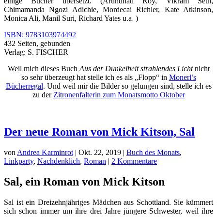
einige Bücher übersetzt. (Arundhati Roy, Vikram Seth,
Chimamanda Ngozi Adichie, Mordecai Richler, Kate Atkinson,
Monica Ali, Manil Suri, Richard Yates u.a
.
)
ISBN: 9783103974492
432 Seiten, gebunden
Verlag: S. FISCHER
Weil mich dieses Buch
Aus der Dunkelheit strahlendes Licht
nicht
so sehr überzeugt hat stelle ich es als „Flopp“ in
Monerl’s
Bücherregal
. Und weil mir die Bilder so gelungen sind, stelle ich es
zu der
Zitronenfalterin zum Monatsmotto Oktober
Der neue Roman von Mick Kitson, Sal
von
Andrea Karminrot
|
Okt. 22, 2019
|
Buch des Monats
,
Linkparty
,
Nachdenklich
,
Roman
|
2 Kommentare
Sal, ein Roman von Mick Kitson
Sal ist ein Dreizehnjähriges Mädchen aus Schottland. Sie kümmert
sich schon immer um ihre drei Jahre jüngere Schwester, weil ihre