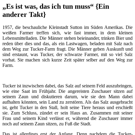
„Es ist was, das ich tun muss“ {Ein
anderer Takt}
1957, die beschauliche Kleinstadt Sutton im Süden Amerikas. Die
weißen Farmer treffen sich, wie fast immer, in dem kleinen
Lebensmittelladen. Die Männer stehen beieinander, trinken Bier und
reden über dies und das, als ein Lastwagen, beladen mit Salz nach
dem Weg zur Tucker-Farm fragt. Die Männer geben Auskunft und
sind erstaunt, was Tucker, der schwarze Farmer, mit so viel Salz
vorhat. Sie machen sich kurze Zeit später selber auf den Weg zur
Farm.
Tucker ist inzwischen dabei, das Salz auf seinem Feld auszubringen,
wie eine Saat im Frühjahr. Die angereisten Zuschauer sitzen auf
seinem Zaun und diskutieren darum, wie sie den Mann dabei
aufhalten könnten, sein Land zu zerstören. Als das Salz ausgebracht
ist, geht Tucker in den Stall, holt seine Tiere heraus und erschießt
sie. Zum Schluss, zündet er sein Haus an. Zusammen mit seiner
Frau und seinem Kind verlässt er, während die Zuschauer immer
noch auf seinem Zaun sitzen, zu Fuß die Stadt.
Das ist allerdings erst der Anfang. Denn nachdem die Tucker-