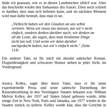
finde ich grausam, wie es in diesen Landstrichen
üblich
war. Aber
das beschreibt wieder den Sarkasmus des Autors. Eben noch schrieb
er darüber, dass man sich befreien kann, und im nächsten Moment
wird man dafür bestraft, dass man es tat.
„
Vielleicht haben wir den Glauben an uns selbst
verloren. Wenn wir etwas tun müssen, tun wir‘s nicht
einfach, sondern denken darüber nach; wir denken an
all die Leute, die sagen, dass man bestimmte Dinge
nicht tun soll. Und wenn wir dann da
r
über
nachgedacht haben, tun wir‘s einfach nicht.“ (Seite
114)
Ein anderer Takt, ist für mich ein absolut satirischer Roman.
Doppeldeutigkeit und schwarzer Humor stehen in jeder Sicht, im
Vordergrund.
Jessica Kelley, sagte über ihren Vater, dass er für seine
experimentelle Prosa und seine satirische Darstellung der
Rassenbeziehung in den Vereinigten Staaten bekannt war. William
Melvin Kelley, der 1937 auf Staten Island geboren wurde, lebte
einige Zeit in New York, Paris und Jamaika, um 1977 wieder in die
Staaten zurück zu kehren. Kelley wurde klar, dass die Gerichte in