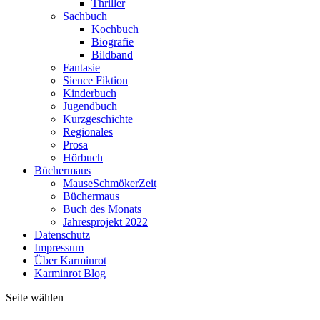
Thriller
Sachbuch
Kochbuch
Biografie
Bildband
Fantasie
Sience Fiktion
Kinderbuch
Jugendbuch
Kurzgeschichte
Regionales
Prosa
Hörbuch
Büchermaus
MauseSchmökerZeit
Büchermaus
Buch des Monats
Jahresprojekt 2022
Datenschutz
Impressum
Über Karminrot
Karminrot Blog
Seite wählen