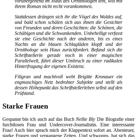
vorübergehend im Haus des Ornithologen lebt, will mit
ihrem Roman nicht recht vorankommen.
Stattdessen drängen sich ihr die Vögel des Waldes auf,
und bald schon schälen sich aus ihnen die Gesichter
von Freunden und deren Geschichten: die Schönen, die
Schäbigen und die Schwankenden. Unbehelligt verfasst
sie eine Geschichte nach der anderen, bis es eines
Nachts an die blauen Schlagläden klopft und der
Ornithologe sein Haus zurückfordert. Befand sich die
Schriftstellerin gerade noch in einer magischen
Parallelwelt, führt dieser Umbruch zu einer radikalen
Hinterfragung der eigenen Existenz.
Filigran und machtvoll webt Brigitte Kronauer ein
engmaschiges Netz bedrohter Subjekte und stellt als
dessen Höhepunkt das Schriftstellerleben selbst auf den
Prüfstand.
Starke Frauen
Gespannt bin ich auch auf das Buch
Nellie Bly
Die Biografie einer
furchtlosen Frau und Undercover-Journalistin. Eine interessante
Frau! Auch hier sprach mich der Klappentext sofort an. Abenteuer,
starke Frauen und vergangene Zeiten. Und schwupps, hat sich das