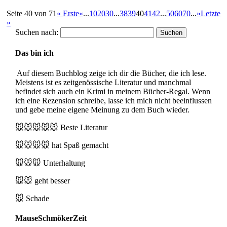
Seite 40 von 71
« Erste
«
...
10
20
30
...
38
39
40
41
42
...
50
60
70
...
»
Letzte
»
Suchen nach:
Das bin ich
Auf diesem Buchblog zeige ich dir die Bücher, die ich lese.
Meistens ist es zeitgenössische Literatur und manchmal
befindet sich auch ein Krimi in meinem Bücher-Regal. Wenn
ich eine Rezension schreibe, lasse ich mich nicht beeinflussen
und gebe meine eigene Meinung zu dem Buch wieder.
🐭🐭🐭🐭🐭
Beste Literatur
🐭🐭🐭🐭
hat Spaß gemacht
🐭🐭🐭
Unterhaltung
🐭🐭
geht besser
🐭
Schade
MauseSchmökerZeit