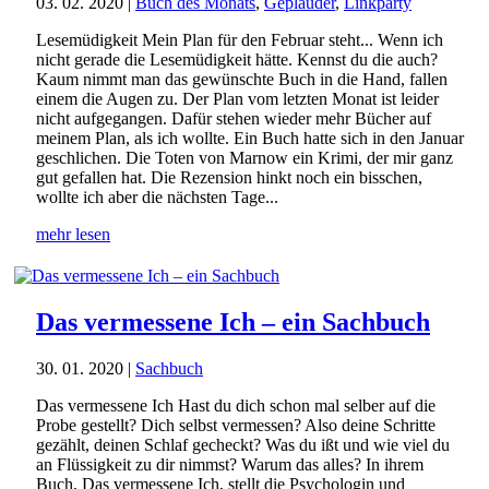
03. 02. 2020
|
Buch des Monats
,
Geplauder
,
Linkparty
Lesemüdigkeit Mein Plan für den Februar steht... Wenn ich
nicht gerade die Lesemüdigkeit hätte. Kennst du die auch?
Kaum nimmt man das gewünschte Buch in die Hand, fallen
einem die Augen zu. Der Plan vom letzten Monat ist leider
nicht aufgegangen. Dafür stehen wieder mehr Bücher auf
meinem Plan, als ich wollte. Ein Buch hatte sich in den Januar
geschlichen. Die Toten von Marnow ein Krimi, der mir ganz
gut gefallen hat. Die Rezension hinkt noch ein bisschen,
wollte ich aber die nächsten Tage...
mehr lesen
Das vermessene Ich – ein Sachbuch
30. 01. 2020
|
Sachbuch
Das vermessene Ich Hast du dich schon mal selber auf die
Probe gestellt? Dich selbst vermessen? Also deine Schritte
gezählt, deinen Schlaf gecheckt? Was du ißt und wie viel du
an Flüssigkeit zu dir nimmst? Warum das alles? In ihrem
Buch, Das vermessene Ich, stellt die Psychologin und