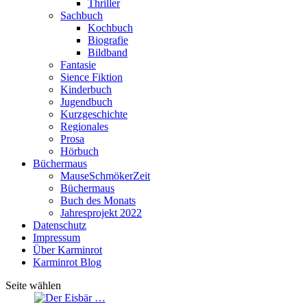
Thriller
Sachbuch
Kochbuch
Biografie
Bildband
Fantasie
Sience Fiktion
Kinderbuch
Jugendbuch
Kurzgeschichte
Regionales
Prosa
Hörbuch
Büchermaus
MauseSchmökerZeit
Büchermaus
Buch des Monats
Jahresprojekt 2022
Datenschutz
Impressum
Über Karminrot
Karminrot Blog
Seite wählen