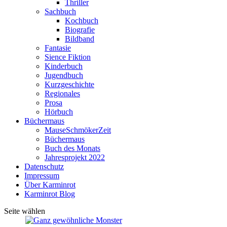
Thriller
Sachbuch
Kochbuch
Biografie
Bildband
Fantasie
Sience Fiktion
Kinderbuch
Jugendbuch
Kurzgeschichte
Regionales
Prosa
Hörbuch
Büchermaus
MauseSchmökerZeit
Büchermaus
Buch des Monats
Jahresprojekt 2022
Datenschutz
Impressum
Über Karminrot
Karminrot Blog
Seite wählen