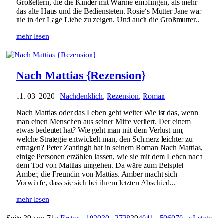
Großeltern, die die Kinder mit Wärme empfingen, als mehr
das alte Haus und die Bediensteten. Rosie‘s Mutter Jane war
nie in der Lage Liebe zu zeigen. Und auch die Großmutter...
mehr lesen
Nach Mattias {Rezension}
11. 03. 2020
|
Nachdenklich
,
Rezension
,
Roman
Nach Mattias oder das Leben geht weiter Wie ist das, wenn
man einen Menschen aus seiner Mitte verliert. Der einem
etwas bedeutet hat? Wie geht man mit dem Verlust um,
welche Strategie entwickelt man, den Schmerz leichter zu
ertragen? Peter Zantingh hat in seinem Roman Nach Mattias,
einige Personen erzählen lassen, wie sie mit dem Leben nach
dem Tod von Mattias umgehen. Da wäre zum Beispiel
Amber, die Freundin von Mattias. Amber macht sich
Vorwürfe, dass sie sich bei ihrem letzten Abschied...
mehr lesen
Seite 39 von 71
« Erste
«
...
10
20
30
...
37
38
39
40
41
...
50
60
70
...
»
Letzte