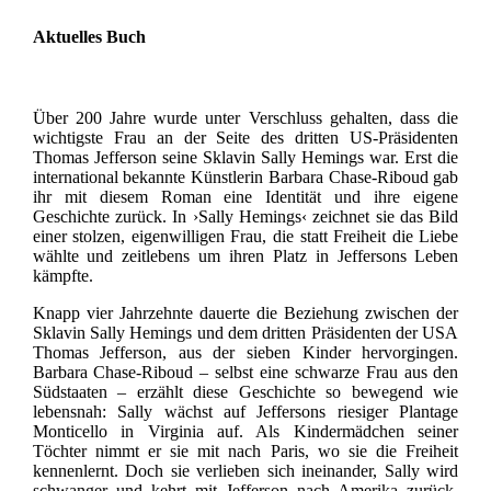
Aktuelles Buch
Über 200 Jahre wurde unter Verschluss gehalten, dass die
wichtigste Frau an der Seite des dritten US-Präsidenten
Thomas Jefferson seine Sklavin Sally Hemings war. Erst die
international bekannte Künstlerin Barbara Chase-Riboud gab
ihr mit diesem Roman eine Identität und ihre eigene
Geschichte zurück. In ›Sally Hemings‹ zeichnet sie das Bild
einer stolzen, eigenwilligen Frau, die statt Freiheit die Liebe
wählte und zeitlebens um ihren Platz in Jeffersons Leben
kämpfte.
Knapp vier Jahrzehnte dauerte die Beziehung zwischen der
Sklavin Sally Hemings und dem dritten Präsidenten der USA
Thomas Jefferson, aus der sieben Kinder hervorgingen.
Barbara Chase-Riboud – selbst eine schwarze Frau aus den
Südstaaten – erzählt diese Geschichte so bewegend wie
lebensnah: Sally wächst auf Jeffersons riesiger Plantage
Monticello in Virginia auf. Als Kindermädchen seiner
Töchter nimmt er sie mit nach Paris, wo sie die Freiheit
kennenlernt. Doch sie verlieben sich ineinander, Sally wird
schwanger und kehrt mit Jefferson nach Amerika zurück.