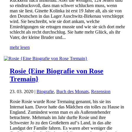
Rückkehr nach Birkenau. Aber die wenigen, 124 Seiten sind
so eindrucksvoll, dass man schwer schlucken muss, wenn
man sie liest. Ginette Kolinka ist erst 19 Jahre alt, als sie von
den Deutschen in das Lager Auschwitz-Birkenau verschleppt
wird. Sie beschreibt, wie sie dort ankam, welche
Erniedrigungen sie ertragen musste und wie sie sich dort mehr
schlecht als recht durchschlug. Sie hatte mehr Glück, als ihr
Vater, der kleine Bruder und...
mehr lesen
Rosie {Eine Biografie von Rose
Tremain}
23. 03. 2020
|
Biografie
,
Buch des Monats
,
Rezension
Rosie Rosie wurde Rose Tremaing genannt, bis sie ins
Internat kam. Davor hatte das Mädchen ein tolles zu Hause in
England. Zumindest wenn man es als Außenstehender
betrachtete. Mehrmals im Jahr durfte Rosie und ihre
Schwester Jo zu den Großeltern auf‘s Land, in das alte
Landgut der Familie fahren. Es waren aber weniger die