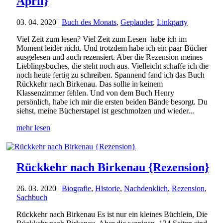
April}
03. 04. 2020
|
Buch des Monats
,
Geplauder
,
Linkparty
Viel Zeit zum lesen? Viel Zeit zum Lesen habe ich im
Moment leider nicht. Und trotzdem habe ich ein paar Bücher
ausgelesen und auch rezensiert. Aber die Rezension meines
Lieblingsbuches, die steht noch aus. Vielleicht schaffe ich die
noch heute fertig zu schreiben. Spannend fand ich das Buch
Rückkehr nach Birkenau. Das sollte in keinem
Klassenzimmer fehlen. Und von dem Buch Henry
persönlich, habe ich mir die ersten beiden Bände besorgt. Du
siehst, meine Bücherstapel ist geschmolzen und wieder...
mehr lesen
Rückkehr nach Birkenau {Rezension}
26. 03. 2020
|
Biografie
,
Historie
,
Nachdenklich
,
Rezension
,
Sachbuch
Rückkehr nach Birkenau Es ist nur ein kleines Büchlein, Die