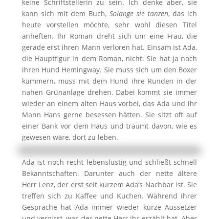
keine Schriftstellerin zu sein. Ich denke aber, sie
kann sich mit dem Buch,
Solange sie tanzen
, das ich
heute vorstellen möchte, sehr wohl diesen Titel
anheften. Ihr Roman dreht sich um eine Frau, die
gerade erst ihren Mann verloren hat. Einsam ist Ada,
die Hauptfigur in dem Roman, nicht. Sie hat ja noch
ihren Hund Hemingway. Sie muss sich um den Boxer
kümmern, muss mit dem Hund ihre Runden in der
nahen Grünanlage drehen. Dabei kommt sie immer
wieder an einem alten Haus vorbei, das Ada und ihr
Mann Hans gerne besessen hätten. Sie sitzt oft auf
einer Bank vor dem Haus und träumt davon, wie es
gewesen wäre, dort zu leben.
Ada ist noch recht lebenslustig und schließt schnell
Bekanntschaften. Darunter auch der nette ältere
Herr Lenz, der erst seit kurzem Ada‘s Nachbar ist. Sie
treffen sich zu Kaffee und Kuchen. Während ihrer
Gespräche hat Ada immer wieder kurze Aussetzer
und vergisst, was der nette Herr ihr erzählt hat. Aber