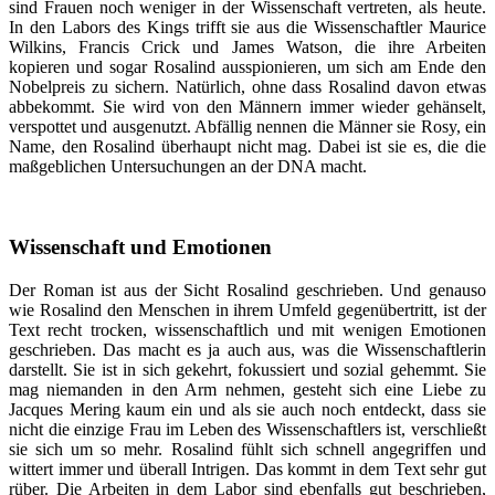
sind Frauen noch weniger in der Wissenschaft vertreten, als heute.
In den Labors des Kings trifft sie aus die Wissenschaftler Maurice
Wilkins, Francis Crick und James Watson, die ihre Arbeiten
kopieren und sogar Rosalind ausspionieren, um sich am Ende den
Nobelpreis zu sichern. Natürlich, ohne dass Rosalind davon etwas
abbekommt. Sie wird von den Männern immer wieder gehänselt,
verspottet und ausgenutzt. Abfällig nennen die Männer sie Rosy, ein
Name, den Rosalind überhaupt nicht mag. Dabei ist sie es, die die
maßgeblichen Untersuchungen an der DNA macht.
Wissenschaft und Emotionen
Der Roman ist aus der Sicht Rosalind geschrieben. Und genauso
wie Rosalind den Menschen in ihrem Umfeld gegenübertritt, ist der
Text recht trocken, wissenschaftlich und mit wenigen Emotionen
geschrieben. Das macht es ja auch aus, was die Wissenschaftlerin
darstellt. Sie ist in sich gekehrt, fokussiert und sozial gehemmt. Sie
mag niemanden in den Arm nehmen, gesteht sich eine Liebe zu
Jacques Mering kaum ein und als sie auch noch entdeckt, dass sie
nicht die einzige Frau im Leben des Wissenschaftlers ist, verschließt
sie sich um so mehr. Rosalind fühlt sich schnell angegriffen und
wittert immer und überall Intrigen. Das kommt in dem Text sehr gut
rüber. Die Arbeiten in dem Labor sind ebenfalls gut beschrieben,