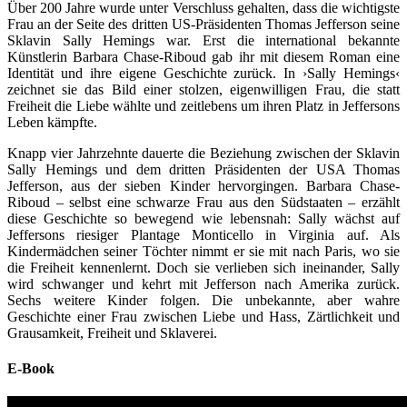
Über 200 Jahre wurde unter Verschluss gehalten, dass die wichtigste
Frau an der Seite des dritten US-Präsidenten Thomas Jefferson seine
Sklavin Sally Hemings war. Erst die international bekannte
Künstlerin Barbara Chase-Riboud gab ihr mit diesem Roman eine
Identität und ihre eigene Geschichte zurück. In ›Sally Hemings‹
zeichnet sie das Bild einer stolzen, eigenwilligen Frau, die statt
Freiheit die Liebe wählte und zeitlebens um ihren Platz in Jeffersons
Leben kämpfte.
Knapp vier Jahrzehnte dauerte die Beziehung zwischen der Sklavin
Sally Hemings und dem dritten Präsidenten der USA Thomas
Jefferson, aus der sieben Kinder hervorgingen. Barbara Chase-
Riboud – selbst eine schwarze Frau aus den Südstaaten – erzählt
diese Geschichte so bewegend wie lebensnah: Sally wächst auf
Jeffersons riesiger Plantage Monticello in Virginia auf. Als
Kindermädchen seiner Töchter nimmt er sie mit nach Paris, wo sie
die Freiheit kennenlernt. Doch sie verlieben sich ineinander, Sally
wird schwanger und kehrt mit Jefferson nach Amerika zurück.
Sechs weitere Kinder folgen. Die unbekannte, aber wahre
Geschichte einer Frau zwischen Liebe und Hass, Zärtlichkeit und
Grausamkeit, Freiheit und Sklaverei.
E-Book