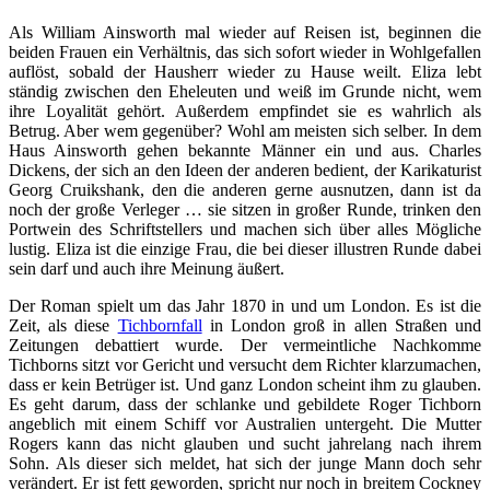
Als William Ainsworth mal wieder auf Reisen ist, beginnen die
beiden Frauen ein Verhältnis, das sich sofort wieder in Wohlgefallen
auflöst, sobald der Hausherr wieder zu Hause weilt. Eliza lebt
ständig zwischen den Eheleuten und weiß im Grunde nicht, wem
ihre Loyalität gehört. Außerdem empfindet sie es wahrlich als
Betrug. Aber wem gegenüber? Wohl am meisten sich selber. In dem
Haus Ainsworth gehen bekannte Männer ein und aus. Charles
Dickens, der sich an den Ideen der anderen bedient, der Karikaturist
Georg Cruikshank, den die anderen gerne ausnutzen, dann ist da
noch der große Verleger … sie sitzen in großer Runde, trinken den
Portwein des Schriftstellers und machen sich über alles Mögliche
lustig. Eliza ist die einzige Frau, die bei dieser illustren Runde dabei
sein darf und auch ihre Meinung äußert.
Der Roman spielt um das Jahr 1870 in und um London. Es ist die
Zeit, als diese
Tichbornfall
in London groß in allen Straßen und
Zeitungen debattiert wurde. Der vermeintliche Nachkomme
Tichborns sitzt vor Gericht und versucht dem Richter klarzumachen,
dass er kein Betrüger ist. Und ganz London scheint ihm zu glauben.
Es geht darum, dass der schlanke und gebildete Roger Tichborn
angeblich mit einem Schiff vor Australien untergeht. Die Mutter
Rogers kann das nicht glauben und sucht jahrelang nach ihrem
Sohn. Als dieser sich meldet, hat sich der junge Mann doch sehr
verändert. Er ist fett geworden, spricht nur noch in breitem
Cockney