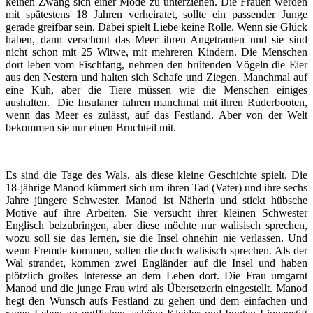
keinen Zwang sich einer Mode zu unterziehen. Die Frauen werden
mit spätestens 18 Jahren verheiratet, sollte ein passender Junge
gerade greifbar sein. Dabei spielt Liebe keine Rolle. Wenn sie Glück
haben, dann verschont das Meer ihren Angetrauten und sie sind
nicht schon mit 25 Witwe, mit mehreren Kindern. Die Menschen
dort leben vom Fischfang, nehmen den brütenden Vögeln die Eier
aus den Nestern und halten sich Schafe und Ziegen. Manchmal auf
eine Kuh, aber die Tiere müssen wie die Menschen einiges
aushalten. Die Insulaner fahren manchmal mit ihren Ruderbooten,
wenn das Meer es zulässt, auf das Festland. Aber von der Welt
bekommen sie nur einen Bruchteil mit.
Es sind die Tage des Wals, als diese kleine Geschichte spielt. Die
18-jährige Manod kümmert sich um ihren Tad (Vater) und ihre sechs
Jahre jüngere Schwester. Manod ist Näherin und stickt hübsche
Motive auf ihre Arbeiten. Sie versucht ihrer kleinen Schwester
Englisch beizubringen, aber diese möchte nur walisisch sprechen,
wozu soll sie das lernen, sie die Insel ohnehin nie verlassen. Und
wenn Fremde kommen, sollen die doch walisisch sprechen. Als der
Wal strandet, kommen zwei Engländer auf die Insel und haben
plötzlich großes Interesse an dem Leben dort. Die Frau umgarnt
Manod und die junge Frau wird als Übersetzerin eingestellt. Manod
hegt den Wunsch aufs Festland zu gehen und dem einfachen und