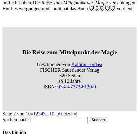
und ich haben
Die Reise zum Mittelpunkt der Magie
verschlungen.
Ein Lesevergnügen und somit hat das Buch 🐭🐭🐭🐭🐭 verdient.
Die Reise zum Mittelpunkt der Magie
Geschrieben von
Kathrin Tordasi
FISCHER Sauerländer Verlag
320 Seiten
ab 10 Jahre
ISBN:
978-3-7373-6130-9
Seite 2 von 10
«
1
2
3
4
5
...
10
...
»
Letzte »
Suchen nach:
Das bin ich