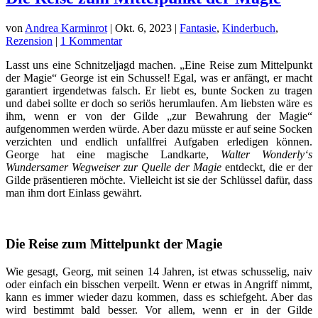
von
Andrea Karminrot
|
Okt. 6, 2023
|
Fantasie
,
Kinderbuch
,
Rezension
|
1 Kommentar
Lasst uns eine Schnitzeljagd machen. „Eine Reise zum Mittelpunkt
der Magie“ George ist ein Schussel! Egal, was er anfängt, er macht
garantiert irgendetwas falsch. Er liebt es, bunte Socken zu tragen
und dabei sollte er doch so seriös herumlaufen. Am liebsten wäre es
ihm, wenn er von der Gilde „zur Bewahrung der Magie“
aufgenommen werden würde. Aber dazu müsste er auf seine Socken
verzichten und endlich unfallfrei Aufgaben erledigen können.
George hat eine magische Landkarte,
Walter Wonderly‘s
Wundersamer Wegweiser zur Quelle der Magie
entdeckt, die er der
Gilde präsentieren möchte. Vielleicht ist sie der Schlüssel dafür, dass
man ihm dort Einlass gewährt.
Die Reise zum Mittelpunkt der Magie
Wie gesagt, Georg, mit seinen 14 Jahren, ist etwas schusselig, naiv
oder einfach ein bisschen verpeilt. Wenn er etwas in Angriff nimmt,
kann es immer wieder dazu kommen, dass es schiefgeht. Aber das
wird bestimmt bald besser. Vor allem, wenn er in der Gilde