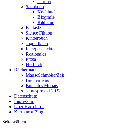
Thriller
Sachbuch
Kochbuch
Biografie
Bildband
Fantasie
Sience Fiktion
Kinderbuch
Jugendbuch
Kurzgeschichte
Regionales
Prosa
Hörbuch
Büchermaus
MauseSchmökerZeit
Büchermaus
Buch des Monats
Jahresprojekt 2022
Datenschutz
Impressum
Über Karminrot
Karminrot Blog
Seite wählen