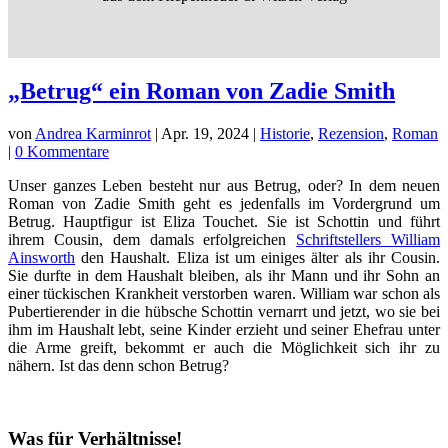
„Betrug“ ein Roman von Zadie Smith
von
Andrea Karminrot
|
Apr. 19, 2024
|
Historie
,
Rezension
,
Roman
|
0 Kommentare
Unser ganzes Leben besteht nur aus Betrug, oder? In dem neuen
Roman von Zadie Smith geht es jedenfalls im Vordergrund um
Betrug. Hauptfigur ist Eliza Touchet. Sie ist Schottin und führt
ihrem Cousin, dem damals erfolgreichen
Schriftstellers William
Ainsworth
den Haushalt. Eliza ist um einiges älter als ihr Cousin.
Sie durfte in dem Haushalt bleiben, als ihr Mann und ihr Sohn an
einer tückischen Krankheit verstorben waren. William war schon als
Pubertierender in die hübsche Schottin vernarrt und jetzt, wo sie bei
ihm im Haushalt lebt, seine Kinder erzieht und seiner Ehefrau unter
die Arme greift, bekommt er auch die Möglichkeit sich ihr zu
nähern. Ist das denn schon Betrug?
Was für Verhältnisse!