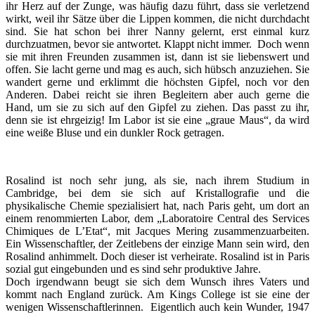
ihr Herz auf der Zunge, was häufig dazu führt, dass sie verletzend
wirkt, weil ihr Sätze über die Lippen kommen, die nicht durchdacht
sind. Sie hat schon bei ihrer Nanny gelernt, erst einmal kurz
durchzuatmen, bevor sie antwortet. Klappt nicht immer. Doch wenn
sie mit ihren Freunden zusammen ist, dann ist sie liebenswert und
offen. Sie lacht gerne und mag es auch, sich hübsch anzuziehen. Sie
wandert gerne und erklimmt die höchsten Gipfel, noch vor den
Anderen. Dabei reicht sie ihren Begleitern aber auch gerne die
Hand, um sie zu sich auf den Gipfel zu ziehen. Das passt zu ihr,
denn sie ist ehrgeizig! Im Labor ist sie eine „graue Maus“, da wird
eine weiße Bluse und ein dunkler Rock getragen.
Rosalind ist noch sehr jung, als sie, nach ihrem Studium in
Cambridge, bei dem sie sich auf Kristallografie und die
physikalische Chemie spezialisiert hat, nach Paris geht, um dort an
einem renommierten Labor, dem „Laboratoire Central des Services
Chimiques de L’Etat“, mit Jacques Mering zusammenzuarbeiten.
Ein Wissenschaftler, der Zeitlebens der einzige Mann sein wird, den
Rosalind anhimmelt. Doch dieser ist verheirate. Rosalind ist in Paris
sozial gut eingebunden und es sind sehr produktive Jahre.
Doch irgendwann beugt sie sich dem Wunsch ihres Vaters und
kommt nach England zurück. Am Kings College ist sie eine der
wenigen Wissenschaftlerinnen. Eigentlich auch kein Wunder, 1947