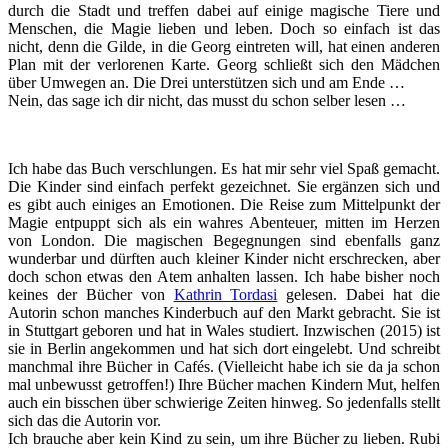
durch die Stadt und treffen dabei auf einige magische Tiere und
Menschen, die Magie lieben und leben. Doch so einfach ist das
nicht, denn die Gilde, in die Georg eintreten will, hat einen anderen
Plan mit der verlorenen Karte. Georg schließt sich den Mädchen
über Umwegen an. Die Drei unterstützen sich und am Ende …
Nein, das sage ich dir nicht, das musst du schon selber lesen …
Ich habe das Buch verschlungen. Es hat mir sehr viel Spaß gemacht.
Die Kinder sind einfach perfekt gezeichnet. Sie ergänzen sich und
es gibt auch einiges an Emotionen. Die Reise zum Mittelpunkt der
Magie entpuppt sich als ein wahres Abenteuer, mitten im Herzen
von London. Die magischen Begegnungen sind ebenfalls ganz
wunderbar und dürften auch kleiner Kinder nicht erschrecken, aber
doch schon etwas den Atem anhalten lassen. Ich habe bisher noch
keines der Bücher von
Kathrin Tordasi
gelesen. Dabei hat die
Autorin schon manches Kinderbuch auf den Markt gebracht. Sie ist
in Stuttgart geboren und hat in Wales studiert. Inzwischen (2015) ist
sie in Berlin angekommen und hat sich dort eingelebt. Und schreibt
manchmal ihre Bücher in Cafés. (Vielleicht habe ich sie da ja schon
mal unbewusst getroffen!) Ihre Bücher machen Kindern Mut, helfen
auch ein bisschen über schwierige Zeiten hinweg. So jedenfalls stellt
sich das die Autorin vor.
Ich brauche aber kein Kind zu sein, um ihre Bücher zu lieben. Rubi