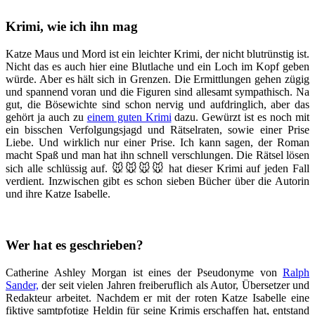
Krimi, wie ich ihn mag
Katze Maus und Mord ist ein leichter Krimi, der nicht blutrünstig ist.
Nicht das es auch hier eine Blutlache und ein Loch im Kopf geben
würde. Aber es hält sich in Grenzen. Die Ermittlungen gehen zügig
und spannend voran und die Figuren sind allesamt sympathisch. Na
gut, die Bösewichte sind schon nervig und aufdringlich, aber das
gehört ja auch zu
einem guten Krimi
dazu. Gewürzt ist es noch mit
ein bisschen Verfolgungsjagd und Rätselraten, sowie einer Prise
Liebe. Und wirklich nur einer Prise. Ich kann sagen, der Roman
macht Spaß und man hat ihn schnell verschlungen. Die Rätsel lösen
sich alle schlüssig auf. 🐭🐭🐭🐭 hat dieser Krimi auf jeden Fall
verdient. Inzwischen gibt es schon sieben Bücher über die Autorin
und ihre Katze Isabelle.
Wer hat es geschrieben?
Catherine Ashley Morgan ist eines der Pseudonyme von
Ralph
Sander,
der seit vielen Jahren freiberuflich als Autor, Übersetzer und
Redakteur arbeitet. Nachdem er mit der roten Katze Isabelle eine
fiktive samtpfotige Heldin für seine Krimis erschaffen hat, entstand