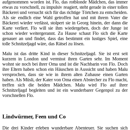
aufgenommen worden ist. Flo, das rotblonde Mädchen, das immer
etwas zu vorschnell, zu impulsiv reagiert, steht gerade in einer tollen
Bäckerei und versucht sich für das richtige Törtchen zu entscheiden.
Als sie endlich eine Wahl getroffen hat und mit ihrem Vater die
Bäckerei wieder verlässt, stolpert sie in Georg hinein, der dann die
Karte verliert. Flo will sie ihm wiedergeben, doch der Junge ist
schon wieder weitergerannt. Zu Hause schaut Flo sich die Karte
genauer an und findet, dass das bestimmt ein lustiges Spiel, eine
tolle Schnitzeljagd wäre, das Rätsel zu lösen.
Malu ist das dritte Kind in dieser Schnitzeljagd. Sie ist erst seit
kurzem in London und vermisst ihren Garten sehr. Im Moment
wohnt sie noch bei ihrer Oma und ist die Nachbarin von Flo. Doch
ihre Eltern haben schon ein Häuschen in Aussicht und haben Malu
versprochen, dass sie wie in ihrem alten Zuhause einen Garten
haben. Als Müsli, der Kater von Oma einen Abstecher zu Flo macht,
treffen sich die beiden Mädchen. Malu wird Flo auf ihrer
Schnitzeljagd begleiten und ist ein wunderbarer Gegenpol zu der
vorschnellen Flo.
Lindwürmer, Feen und Co
Die drei Kinder erleben wunderbare Abenteuer. Sie suchen sich