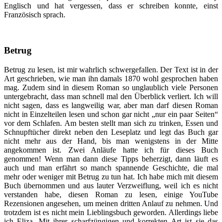
Englisch und hat vergessen, dass er schreiben konnte, einst
Französisch sprach.
Betrug
Betrug zu lesen, ist mir wahrlich schwergefallen. Der Text ist in der
Art geschrieben, wie man ihn damals 1870 wohl gesprochen haben
mag. Zudem sind in diesem Roman so unglaublich viele Personen
untergebracht, dass man schnell mal den Überblick verliert. Ich will
nicht sagen, dass es langweilig war, aber man darf diesen Roman
nicht in Einzelteilen lesen und schon gar nicht „nur ein paar Seiten“
vor dem Schlafen. Am besten stellt man sich zu trinken, Essen und
Schnupftücher direkt neben den Leseplatz und legt das Buch gar
nicht mehr aus der Hand, bis man wenigstens in der Mitte
angekommen ist. Zwei Anläufe hatte ich für dieses Buch
genommen! Wenn man dann diese Tipps beherzigt, dann läuft es
auch und man erfährt so manch spannende Geschichte, die mal
mehr oder weniger mit Betrug zu tun hat. Ich habe mich mit diesem
Buch übernommen und aus lauter Verzweiflung, weil ich es nicht
verstanden habe, diesen Roman zu lesen, einige YouTube
Rezensionen angesehen, um meinen dritten Anlauf zu nehmen. Und
trotzdem ist es nicht mein Lieblingsbuch geworden. Allerdings liebe
ich Eliza. Mit ihrer scharfzüngigen und korrekten Art ist sie das