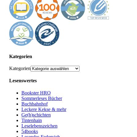
Kategorien
Kategorien
Lesenswertes
Bookster HRO
Sommerleses Bücher
Buchbahnhof
Leckere Kekse & mehr
Ge(h)schichten
Tintenhain
Leselebenszeichen
54books
Lesendes Federvieh