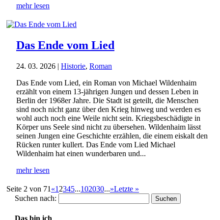
mehr lesen
Das Ende vom Lied
24. 03. 2026
|
Historie
,
Roman
Das Ende vom Lied, ein Roman von Michael Wildenhaim
erzählt von einem 13-jährigen Jungen und dessen Leben in
Berlin der 1968er Jahre. Die Stadt ist geteilt, die Menschen
sind noch nicht ganz über den Krieg hinweg und werden es
wohl auch noch eine Weile nicht sein. Kriegsbeschädigte in
Körper uns Seele sind nicht zu übersehen. Wildenhaim lässt
seinen Jungen eine Geschichte erzählen, die einem eiskalt den
Rücken runter kullert. Das Ende vom Lied Michael
Wildenhaim hat einen wunderbaren und...
mehr lesen
Seite 2 von 71
«
1
2
3
4
5
...
10
20
30
...
»
Letzte »
Suchen nach:
Das bin ich