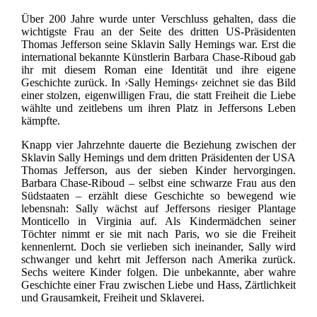
Über 200 Jahre wurde unter Verschluss gehalten, dass die
wichtigste Frau an der Seite des dritten US-Präsidenten
Thomas Jefferson seine Sklavin Sally Hemings war. Erst die
international bekannte Künstlerin Barbara Chase-Riboud gab
ihr mit diesem Roman eine Identität und ihre eigene
Geschichte zurück. In ›Sally Hemings‹ zeichnet sie das Bild
einer stolzen, eigenwilligen Frau, die statt Freiheit die Liebe
wählte und zeitlebens um ihren Platz in Jeffersons Leben
kämpfte.
Knapp vier Jahrzehnte dauerte die Beziehung zwischen der
Sklavin Sally Hemings und dem dritten Präsidenten der USA
Thomas Jefferson, aus der sieben Kinder hervorgingen.
Barbara Chase-Riboud – selbst eine schwarze Frau aus den
Südstaaten – erzählt diese Geschichte so bewegend wie
lebensnah: Sally wächst auf Jeffersons riesiger Plantage
Monticello in Virginia auf. Als Kindermädchen seiner
Töchter nimmt er sie mit nach Paris, wo sie die Freiheit
kennenlernt. Doch sie verlieben sich ineinander, Sally wird
schwanger und kehrt mit Jefferson nach Amerika zurück.
Sechs weitere Kinder folgen. Die unbekannte, aber wahre
Geschichte einer Frau zwischen Liebe und Hass, Zärtlichkeit
und Grausamkeit, Freiheit und Sklaverei.