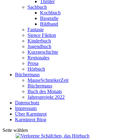
Thriller
Sachbuch
Kochbuch
Biografie
Bildband
Fantasie
Sience Fiktion
Kinderbuch
Jugendbuch
Kurzgeschichte
Regionales
Prosa
Hörbuch
Büchermaus
MauseSchmökerZeit
Büchermaus
Buch des Monats
Jahresprojekt 2022
Datenschutz
Impressum
Über Karminrot
Karminrot Blog
Seite wählen