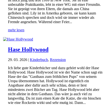
ist noch jung und lebt 1999 in New York. Sie ist eine
unbezahlte Praktikantin, lebt in einer WG mit einer Freundin.
Sie ist geprägt von ihren Eltern, die damals aus China
geflohen sind. Lily ist in Amerika geboren, sie kann kaum
Chinesisch sprechen und doch wird sie immer wieder als
Fremde angesehen. Während einer Feier...
mehr lesen
Hase Hollywood
29. 03. 2026
|
Kinderbuch
,
Rezension
Ich liebe gute Kinderbücher und dazu gehört wohl der Hase
Hollywood. Hase Hollywood ist wie der Name schon sagt ein
Hase der das "Gasthaus zum fröhlichen Pups" von seinem
Uropa übernommen hat. Hollywood ist eigentlich ein
Angsthase aber dafür auch sehr schlau, denn er liest
mindestens zwei Bücher am Tag. Hase Hollywood lebt aber
nicht alleine in dem Gasthaus. Das wäre ja auch viel zu
langweilig. Da ist zum einen Kate die Katze, die ein bisschen
wie eine Rockerin wirkt und sehr mutig ist. Dann...