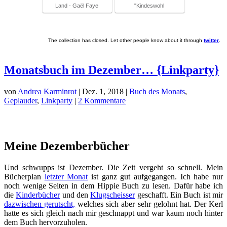
Land - Gaël Faye
"Kindeswohl
The collection has closed. Let other people know about it through
twitter
.
Monatsbuch im Dezember… {Linkparty}
von
Andrea Karminrot
|
Dez. 1, 2018
|
Buch des Monats
,
Geplauder
,
Linkparty
|
2 Kommentare
Meine Dezemberbücher
Und schwupps ist Dezember. Die Zeit vergeht so schnell. Mein
Bücherplan
letzter Monat
ist ganz gut aufgegangen. Ich habe nur
noch wenige Seiten in dem Hippie Buch zu lesen. Dafür habe ich
die
Kinderbücher
und den
Klugscheisser
geschafft. Ein Buch ist mir
dazwischen gerutscht,
welches sich aber sehr gelohnt hat. Der Kerl
hatte es sich gleich nach mir geschnappt und war kaum noch hinter
dem Buch hervorzuholen.