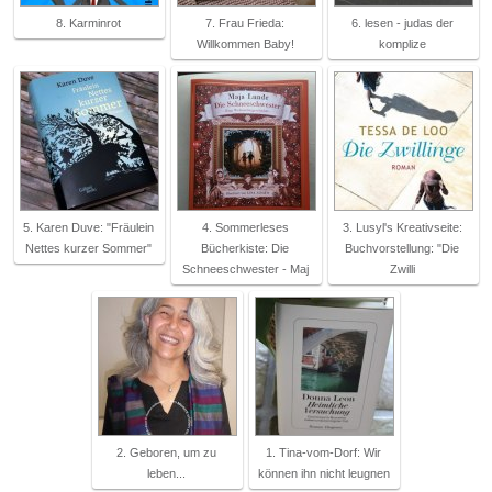
8. Karminrot
7. Frau Frieda:
6. lesen - judas der
Willkommen Baby!
komplize
5. Karen Duve: "Fräulein
4. Sommerleses
3. Lusyl's Kreativseite:
Nettes kurzer Sommer"
Bücherkiste: Die
Buchvorstellung: "Die
Schneeschwester - Maj
Zwilli
2. Geboren, um zu
1. Tina-vom-Dorf: Wir
leben...
können ihn nicht leugnen