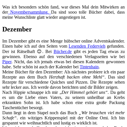
Was ich besonders schön fand, war dieses Mal dein Mitwirken an
der
Novembersammlung.
Da sind sooo tolle Bücher dabei, dass
meine Wunschliste glatt wieder angestiegen ist.
Dezember
Im Dezember gibt es eine Menge hübscher online Adventskalender.
Einen habe ich auf den Seiten vom
Lesenden Federvieh
gefunden.
Der ist Rätselhaft 😊. Bei
Bücher.de
gibt es jeden Tag etwas zu
gewinnen. Ebenso auf den verschiedenen Verlagsseiten wie bei
Piper
. Nicht, das ich jemals etwas bei diesen Kalendern gewonnen
habe. Sehr schön ist auch der Kalender bei
Tintenhain
.
Meine Bücher für den Dezember: Als nächstes probiere ich ein paar
Rezepte aus dem Buch
Herzhaft backen ohne Mehl“
. Das sind
Rezepte für verschiedene Quiches und Pizzen. Die Rezepte sehen
sehr lecker aus. Ich werde davon berichten und dir Bilder zeigen.
Nach Hippie schnappe ich mir „
Der Himmel gehört uns“.
Da geht
es um die Liebe eines Vaters, zu seinem unheilbar an Krebs
erkrankten Sohn ist. Ich habe schon eine extra große Packung
Taschentücher besorgt.
Dann liegt in dem Stapel noch das Buch
„Wir brauchen viel mehr
Schafe“
. ein witziges Krippenspiel mit der Online Omi. Ich bin
gespannt wie weihnachtlich und lustig es wirklich ist.