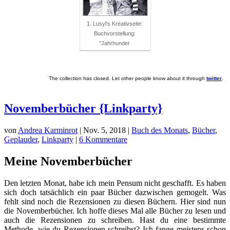
1. Lusyl's Kreativseite:
Buchvorstellung:
"Jahrhunder
The collection has closed. Let other people know about it through
twitter
.
Novemberbücher {Linkparty}
von
Andrea Karminrot
|
Nov. 5, 2018
|
Buch des Monats
,
Bücher
,
Geplauder
,
Linkparty
|
6 Kommentare
Meine Novemberbücher
Den letzten Monat, habe ich mein Pensum nicht geschafft. Es haben
sich doch tatsächlich ein paar Bücher dazwischen gemogelt. Was
fehlt sind noch die Rezensionen zu diesen Büchern. Hier sind nun
die Novemberbücher. Ich hoffe dieses Mal alle Bücher zu lesen und
auch die Rezensionen zu schreiben. Hast du eine bestimmte
Methode, wie du Rezensionen schreibst? Ich fange meistens schon