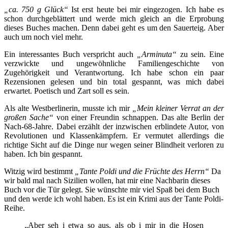
„ca. 750 g Glück“
Ist erst heute bei mir eingezogen. Ich habe es
schon durchgeblättert und werde mich gleich an die Erprobung
dieses Buches machen. Denn dabei geht es um den Sauerteig. Aber
auch um noch viel mehr.
Ein interessantes Buch verspricht auch
„Arminuta“
zu sein. Eine
verzwickte und ungewöhnliche Familiengeschichte von
Zugehörigkeit und Verantwortung. Ich habe schon ein paar
Rezensionen gelesen und bin total gespannt, was mich dabei
erwartet. Poetisch und Zart soll es sein.
Als alte Westberlinerin, musste ich mir
„Mein kleiner Verrat an der
großen Sache“
von einer Freundin schnappen. Das alte Berlin der
Nach-68-Jahre. Dabei erzählt der inzwischen erblindete Autor, von
Revolutionen und Klassenkämpfern. Er vermutet allerdings die
richtige Sicht auf die Dinge nur wegen seiner Blindheit verloren zu
haben. Ich bin gespannt.
Witzig wird bestimmt
„Tante Poldi und die Früchte des Herrn“
Da
wir bald mal nach Sizilien wollen, hat mir eine Nachbarin dieses
Buch vor die Tür gelegt. Sie wünschte mir viel Spaß bei dem Buch
und den werde ich wohl haben. Es ist ein Krimi aus der Tante Poldi-
Reihe.
„Aber seh i etwa so aus, als ob i mir in die Hosen