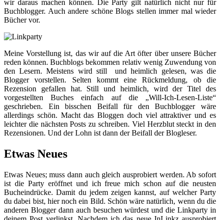
wir daraus machen können. Die Party gilt natürlich nicht nur für
Buchblogger. Auch andere schöne Blogs stellen immer mal wieder
Bücher vor.
Meine Vorstellung ist, das wir auf die Art öfter über unsere Bücher
reden können. Buchblogs bekommen relativ wenig Zuwendung von
den Lesern. Meistens wird still und heimlich gelesen, was die
Blogger vorstellen. Selten kommt eine Rückmeldung, ob die
Rezension gefallen hat. Still und heimlich, wird der Titel des
vorgestellten Buches einfach auf die „Will-Ich-Lesen-Liste“
geschrieben. Ein bisschen Beifall für den Buchblogger wäre
allerdings schön. Macht das Bloggen doch viel attraktiver und es
leichter die nächsten Posts zu schreiben. Viel Herzblut steckt in den
Rezensionen. Und der Lohn ist dann der Beifall der Blogleser.
Etwas Neues
Etwas Neues; muss dann auch gleich ausprobiert werden. Ab sofort
ist die Party eröffnet und ich freue mich schon auf die neusten
Bucheindrücke. Damit du jedem zeigen kannst, auf welcher Party
du dabei bist, hier noch ein Bild. Schön wäre natürlich, wenn du die
anderen Blogger dann auch besuchen würdest und die Linkparty in
deinem Post verlinkst. Nachdem ich das neue InLinkz ausprobiert