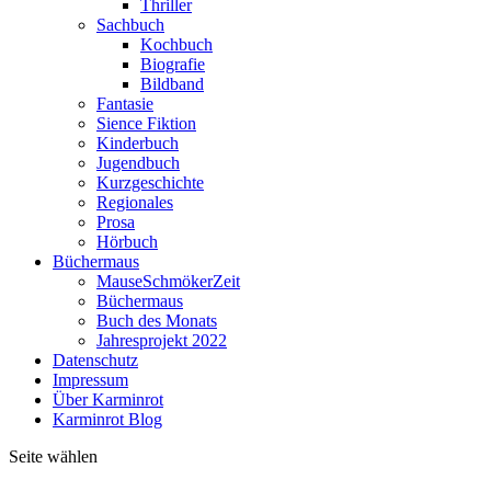
Thriller
Sachbuch
Kochbuch
Biografie
Bildband
Fantasie
Sience Fiktion
Kinderbuch
Jugendbuch
Kurzgeschichte
Regionales
Prosa
Hörbuch
Büchermaus
MauseSchmökerZeit
Büchermaus
Buch des Monats
Jahresprojekt 2022
Datenschutz
Impressum
Über Karminrot
Karminrot Blog
Seite wählen