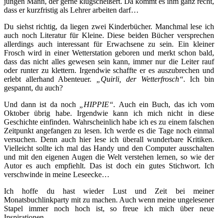
jungen Mann, der gerne klugscheißert. Da kommt es ihm ganz recht,
dass er kurzfristig als Lehrer arbeiten darf…
Du siehst richtig, da liegen zwei Kinderbücher. Manchmal lese ich
auch noch Literatur für Kleine. Diese beiden Bücher versprechen
allerdings auch interessant für Erwachsene zu sein. Ein kleiner
Frosch wird in einer Wetterstation geboren und merkt schon bald,
dass das nicht alles gewesen sein kann, immer nur die Leiter rauf
oder runter zu klettern. Irgendwie schaffte er es auszubrechen und
erlebt allerhand Abenteuer.
„Quirli, der Wetterfrosch“.
Ich bin
gespannt, du auch?
Und dann ist da noch
„HIPPIE“.
Auch ein Buch, das ich vom
Oktober übrig habe. Irgendwie kann ich mich nicht in diese
Geschichte einfinden. Wahrscheinlich habe ich es zu einem falschen
Zeitpunkt angefangen zu lesen. Ich werde es die Tage noch einmal
versuchen. Denn auch hier lese ich überall wunderbare Kritiken.
Vielleicht sollte ich mal das Handy und den Computer ausschalten
und mit den eigenen Augen die Welt verstehen lernen, so wie der
Autor es auch empfiehlt. Das ist doch ein gutes Stichwort. Ich
verschwinde in meine Leseecke…
Ich hoffe du hast wieder Lust und Zeit bei meiner
Monatsbuchlinkparty mit zu machen. Auch wenn meine ungelesener
Stapel immer noch hoch ist, so freue ich mich über neue
Inspirationen.