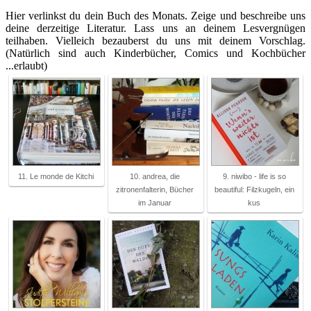
Hier verlinkst du dein Buch des Monats. Zeige und beschreibe uns
deine derzeitige Literatur. Lass uns an deinem Lesvergnügen
teilhaben. Vielleich bezauberst du uns mit deinem Vorschlag.
(Natürlich sind auch Kinderbücher, Comics und Kochbücher
...erlaubt)
11. Le monde de Kitchi
10. andrea, die
9. niwibo - life is so
zitronenfalterin, Bücher
beautiful: Filzkugeln, ein
im Januar
kus