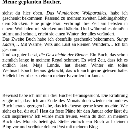
Meine geplanten Bücher,
siehst du hier oben.
Das Wunderbare Wollparadies,
habe ich
geschenkt bekommen. Passend zu meinem zweiten Lieblingshobby,
dem Stricken. Eine junge Frau verbringt ihre Zeit am liebsten in
einem Wollladen mit stricken und häkeln. Und während es draußen
stürmt und schneit, erlebt sie einen Winter, der alles verändert.
Das Zweite Buch habe ich ebenfalls geschenkt bekommen.
Sungs
Laden, …
Mit Wärme, Witz und Lust an kleinen Wundern… Ich bin
gespannt.
Und zu guter Letzt,
die Geschichte der Bienen.
Ein Buch, das schon
ziemlich lange in meinem Regal schmort. Es wird Zeit, dass ich es
endlich lese. Maja Lunde, hat diesen Winter ein tolles
Weihnachtsbuch heraus gebracht, das ich auch gerne gelesen hätte.
Vielleicht wird es zu einem meiner Favoriten im Januar.
Bewusst habe ich mir nur drei Bücher herausgesucht. Die Erfahrung
zeigte mir, dass ich am Ende des Monats doch wieder ein anderes
Buch heraus gezogen habe, das ich ebenso gerne lesen mochte. Wie
sieht es bei dir aus? Hast du feste Pläne für den Januar oder lässt du
dich inspirieren? Ich würde mich freuen, wenn du dich an meinem
Buch des Monats beteiligst. Stelle einfach ein Buch auf deinem
Blog vor und verlinke deinen Post mit meinem Blog…