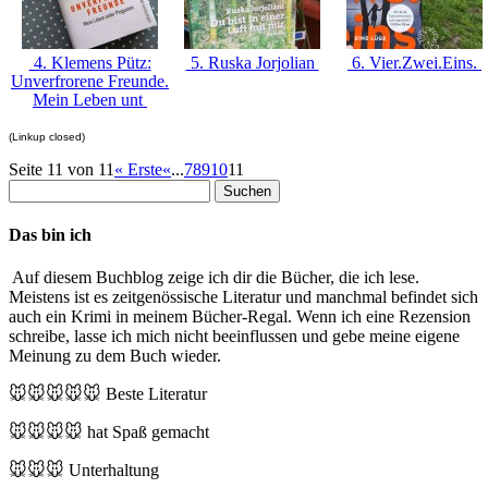
4. Klemens Pütz:
5. Ruska Jorjolian
6. Vier.Zwei.Eins.
Unverfrorene Freunde.
Mein Leben unt
(Linkup closed)
Seite 11 von 11
« Erste
«
...
7
8
9
10
11
Suchen
nach:
Das bin ich
Auf diesem Buchblog zeige ich dir die Bücher, die ich lese.
Meistens ist es zeitgenössische Literatur und manchmal befindet sich
auch ein Krimi in meinem Bücher-Regal. Wenn ich eine Rezension
schreibe, lasse ich mich nicht beeinflussen und gebe meine eigene
Meinung zu dem Buch wieder.
🐭🐭🐭🐭🐭
Beste Literatur
🐭🐭🐭🐭
hat Spaß gemacht
🐭🐭🐭
Unterhaltung