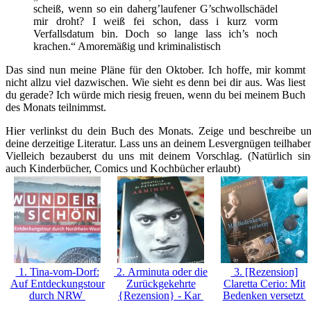
scheiß, wenn so ein daherg’laufener G’schwollschädel
mir droht? I weiß fei schon, dass i kurz vorm
Verfallsdatum bin. Doch so lange lass ich’s noch
krachen.“ Amoremäßig und kriminalistisch
Das sind nun meine Pläne für den Oktober. Ich hoffe, mir kommt
nicht allzu viel dazwischen. Wie sieht es denn bei dir aus. Was liest
du gerade? Ich würde mich riesig freuen, wenn du bei meinem Buch
des Monats teilnimmst.
Hier verlinkst du dein Buch des Monats. Zeige und beschreibe u
deine derzeitige Literatur. Lass uns an deinem Lesvergnügen teilhabe
Vielleich bezauberst du uns mit deinem Vorschlag. (Natürlich si
auch Kinderbücher, Comics und Kochbücher erlaubt)
1. Tina-vom-Dorf:
2. Arminuta oder die
3. [Rezension]
Auf Entdeckungstour
Zurückgekehrte
Claretta Cerio: Mit
durch NRW
{Rezension} - Kar
Bedenken versetzt