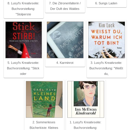
8. Lusyl's Kreativseite:
7. Die Zitronenfalterin /
6. Sungs Laden
Buchvorstellung:
Der Duft des Waldes
"Stolperste
5. Lusyl's Kreativseite:
4. Karminrot
3. Lusyl's Kreativseite:
Buchvorstellung: "Stick
Buchvorstellung: "Weißt
oder
du,
2. Sommerleses
1. Lusyl's Kreativseite:
Bücherkiste: Kleines
Buchvorstellung: