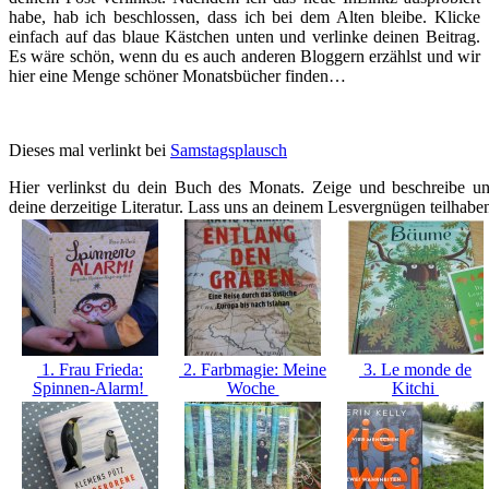
habe, hab ich beschlossen, dass ich bei dem Alten bleibe. Klicke
einfach auf das blaue Kästchen unten und verlinke deinen Beitrag.
Es wäre schön, wenn du es auch anderen Bloggern erzählst und wir
hier eine Menge schöner Monatsbücher finden…
Dieses mal verlinkt bei
Samstagsplausch
Hier verlinkst du dein Buch des Monats. Zeige und beschreibe u
deine derzeitige Literatur. Lass uns an deinem Lesvergnügen teilhabe
1. Frau Frieda:
2. Farbmagie: Meine
3. Le monde de
Spinnen-Alarm!
Woche
Kitchi