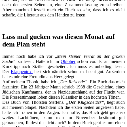
nach den ersten Seiten an, eine Zusammenfassung zu schreiben.
Aber manchmal fesselt mich ein Buch so sehr, dass ich es nicht
schaffe, die Literatur aus den Händen zu legen.
Lass mal gucken was diesen Monat auf
dem Plan steht
Immer noch habe ich vor „
Mein kleiner Verrat an der großen
Sache“
zu lesen. Hatte ich im
Oktober
schon vor. Ist an meinem
Kurztripp nach Sizilien gescheitert. Ich muss es unbedingt lesen.
Der
Klappentext
liest sich nämlich schon mal echt gut. Außerdem
hat es mir eine Freundin ans Herz gelegt.
Auf meinem Ebook, habe ich
„Der Reisende“.
Ein Buch das mich
fasziniert. Ein 23 Jähriger Mann schrieb 1938 die Geschichte, eines
Jüdischen Kaufmanns, der in Nazideutschland auf der Flucht war.
Die Pressestimmen loben diesen Klassiker in den höchsten Tönen.
Das Buch von Thorsten Steffens,
„Der Klugscheißer“,
liegt auch
auf meinem Stapel. Nachdem ich die ersten Seiten angelesen habe,
hatte ich Tränen in den Augen. Ich hoffe, das Buch geht genauso
weiter. Lachtränen, kann man im November bestimmt gut
gebrauchen, findest du nicht auch? In dem Buch geht es um einen