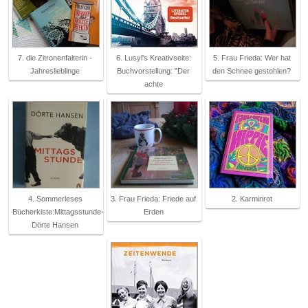
7. die Zitronenfalterin -
6. Lusyl's Kreativseite:
5. Frau Frieda: Wer hat
Jahreslieblinge
Buchvorstellung: "Der
den Schnee gestohlen?
achte
4. Sommerleses
3. Frau Frieda: Friede auf
2. Karminrot
Bücherkiste:Mittagsstunde-
Erden
Dörte Hansen