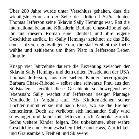
Über 200 Jahre wurde unter Verschluss gehalten, dass die
wichtigste Frau an der Seite des dritten US-Präsidenten
Thomas Jefferson seine Sklavin Sally Hemings war. Erst die
international bekannte Künstlerin Barbara Chase-Riboud gab
ihr mit diesem Roman eine Identität und ihre eigene
Geschichte zurück. In ›Sally Hemings‹ zeichnet sie das Bild
einer stolzen, eigenwilligen Frau, die statt Freiheit die Liebe
wählte und zeitlebens um ihren Platz in Jeffersons Leben
kämpfte.
Knapp vier Jahrzehnte dauerte die Beziehung zwischen der
Sklavin Sally Hemings und dem dritten Präsidenten der USA
Thomas Jefferson, aus der sieben Kinder hervorgingen.
Barbara Chase-Riboud – selbst eine schwarze Frau aus den
Südstaaten – erzählt diese Geschichte so bewegend wie
lebensnah: Sally wächst auf Jeffersons riesiger Plantage
Monticello in Virginia auf. Als Kindermädchen seiner
Töchter nimmt er sie mit nach Paris, wo sie die Freiheit
kennenlernt. Doch sie verlieben sich ineinander, Sally wird
schwanger und kehrt mit Jefferson nach Amerika zurück.
Sechs weitere Kinder folgen. Die unbekannte, aber wahre
Geschichte einer Frau zwischen Liebe und Hass, Zärtlichkeit
und Grausamkeit, Freiheit und Sklaverei.