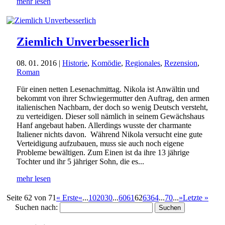
mehr lesen
Ziemlich Unverbesserlich
08. 01. 2016
|
Historie
,
Komödie
,
Regionales
,
Rezension
,
Roman
Für einen netten Lesenachmittag. Nikola ist Anwältin und
bekommt von ihrer Schwiegermutter den Auftrag, den armen
italienischen Nachbarn, der doch so wenig Deutsch versteht,
zu verteidigen. Dieser soll nämlich in seinem Gewächshaus
Hanf angebaut haben. Allerdings wusste der charmante
Italiener nichts davon. Während Nikola versucht eine gute
Verteidigung aufzubauen, muss sie auch noch eigene
Probleme bewältigen. Zum Einen ist da ihre 13 jährige
Tochter und ihr 5 jähriger Sohn, die es...
mehr lesen
Seite 62 von 71
« Erste
«
...
10
20
30
...
60
61
62
63
64
...
70
...
»
Letzte »
Suchen nach: