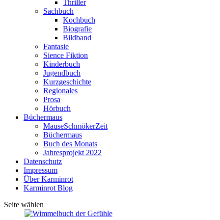
Thriller
Sachbuch
Kochbuch
Biografie
Bildband
Fantasie
Sience Fiktion
Kinderbuch
Jugendbuch
Kurzgeschichte
Regionales
Prosa
Hörbuch
Büchermaus
MauseSchmökerZeit
Büchermaus
Buch des Monats
Jahresprojekt 2022
Datenschutz
Impressum
Über Karminrot
Karminrot Blog
Seite wählen