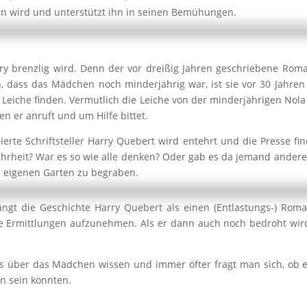
en wird und unterstützt ihn in seinen Bemühungen.
y brenzlig wird. Denn der vor dreißig Jahren geschriebene Roma
dass das Mädchen noch minderjährig war, ist sie vor 30 Jahren
 Leiche finden. Vermutlich die Leiche von der minderjährigen Nola
en er anruft und um Hilfe bittet.
feierte Schriftsteller Harry Quebert wird entehrt und die Presse 
hrheit? War es so wie alle denken? Oder gab es da jemand ander
em eigenen Garten zu begraben.
gt die Geschichte Harry Quebert als einen (Entlastungs-) Roman
ne Ermittlungen aufzunehmen. Als er dann auch noch bedroht wird,
über das Mädchen wissen und immer öfter fragt man sich, ob es 
n sein könnten.