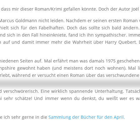
dass mir dieser Roman/Krimi gefallen könnte. Doch der Autor Joël 
n Marcus Goldmann nicht leiden. Nachdem er seinen ersten Roman 
elt sich für den Fabelhaften. Doch das sollte sich bald ändern. 
nd sich in den Fall hineinkniete, fand ich ihn sympathischer. Imme
n auf und damit immer mehr die Wahrheit über Harry Quebert. D
iedenen Seiten auf. Mal erfährt man was damals 1975 geschehen i
pshire gewohnt haben (und meistens dort noch wohnen). Mal lie
lebt, während er versucht einen Roman über das verschwundene
 verschwörerisch. Eine wirklich spannende Unterhaltung. Tatsäc
imi sehr schätze! Und immer wenn du denkst, du weißt wer es 
e ich sehr gerne in die
Sammlung der Bücher für den April.