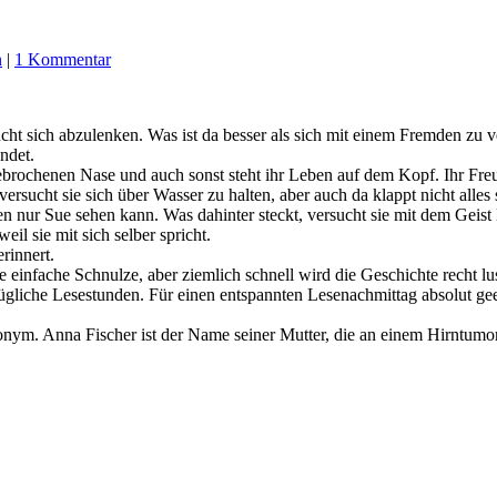
n
|
1 Kommentar
ucht sich abzulenken. Was ist da besser als sich mit einem Fremden zu
endet.
ebrochenen Nase und auch sonst steht ihr Leben auf dem Kopf. Ihr Fre
rsucht sie sich über Wasser zu halten, aber auch da klappt nicht alles s
den nur Sue sehen kann. Was dahinter steckt, versucht sie mit dem Gei
il sie mit sich selber spricht.
rinnert.
e einfache Schnulze, aber ziemlich schnell wird die Geschichte recht lu
nügliche Lesestunden. Für einen entspannten Lesenachmittag absolut gee
ym. Anna Fischer ist der Name seiner Mutter, die an einem Hirntumor 