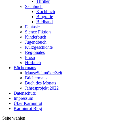
Thriller
Sachbuch
Kochbuch
Biografie
Bildband
Fantasie
Sience Fiktion
Kinderbuch
Jugendbuch
Kurzgeschichte
Regionales
Prosa
Hörbuch
Büchermaus
MauseSchmökerZeit
Büchermaus
Buch des Monats
Jahresprojekt 2022
Datenschutz
Impressum
Über Karminrot
Karminrot Blog
Seite wählen