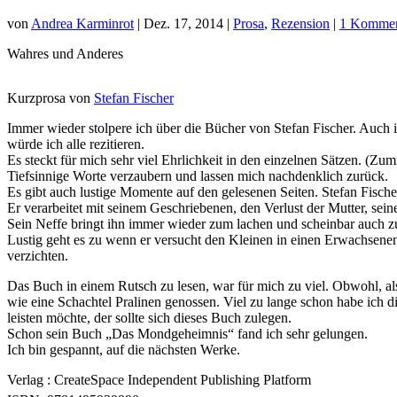
von
Andrea Karminrot
|
Dez. 17, 2014
|
Prosa
,
Rezension
|
1 Kommen
Wahres und Anderes
Kurzprosa von
Stefan Fischer
Immer wieder stolpere ich über die Bücher von Stefan Fischer. Auch 
würde ich alle rezitieren.
Es steckt für mich sehr viel Ehrlichkeit in den einzelnen Sätzen. (Zumin
Tiefsinnige Worte verzaubern und lassen mich nachdenklich zurück.
Es gibt auch lustige Momente auf den gelesenen Seiten. Stefan Fischer 
Er verarbeitet mit seinem Geschriebenen, den Verlust der Mutter, s
Sein Neffe bringt ihn immer wieder zum lachen und scheinbar auch z
Lustig geht es zu wenn er versucht den Kleinen in einen Erwachsenen 
verzichten.
Das Buch in einem Rutsch zu lesen, war für mich zu viel. Obwohl, als
wie eine Schachtel Pralinen genossen. Viel zu lange schon habe ich d
leisten möchte, der sollte sich dieses Buch zulegen.
Schon sein Buch „Das Mondgeheimnis“ fand ich sehr gelungen.
Ich bin gespannt, auf die nächsten Werke.
Verlag : CreateSpace Independent Publishing Platform