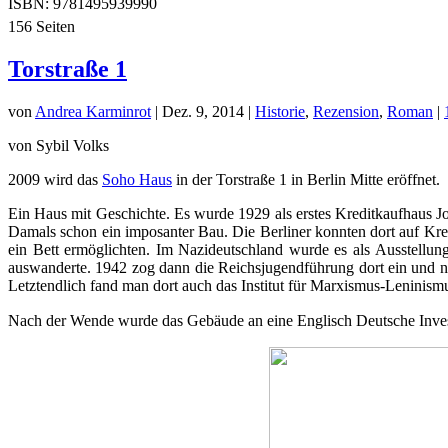
ISBN: 9781495939990
156 Seiten
Torstraße 1
von
Andrea Karminrot
|
Dez. 9, 2014
|
Historie
,
Rezension
,
Roman
|
von Sybil Volks
2009 wird das
Soho Haus
in der Torstraße 1 in Berlin Mitte eröffnet.
Ein Haus mit Geschichte. Es wurde 1929 als erstes Kreditkaufhaus 
Damals schon ein imposanter Bau. Die Berliner konnten dort auf Kre
ein Bett ermöglichten. Im Nazideutschland wurde es als Ausstellu
auswanderte. 1942 zog dann die Reichsjugendführung dort ein und
Letztendlich fand man dort auch das Institut für Marxismus-Leninism
Nach der Wende wurde das Gebäude an eine Englisch Deutsche Invest