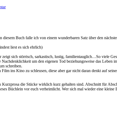
tar
in diesem Buch falle ich von einem wunderbaren Satz über den nächste
dest liest es sich ehrlich)
zeigt sich störrisch, sarkastisch, lustig, familientauglich…So viele Ges
eine Nachdenklichkeit um den eigenen Tod beziehungsweise das Leben i
um schreiben.
Film ins Kino zu schleusen, diese aber gar nicht daran denkt auf sein
 Kurzprosa die Stücke wirklich kurz gehalten sind. Abschnitt für Absch
ieses Büchlein vor euch verheimlicht. Wer sich mal wieder eine kleine