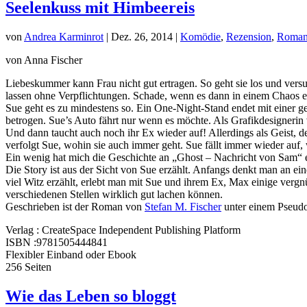
Seelenkuss mit Himbeereis
von
Andrea Karminrot
|
Dez. 26, 2014
|
Komödie
,
Rezension
,
Roma
von Anna Fischer
Liebeskummer kann Frau nicht gut ertragen. So geht sie los und vers
lassen ohne Verpflichtungen. Schade, wenn es dann in einem Chaos 
Sue geht es zu mindestens so. Ein One-Night-Stand endet mit einer g
betrogen. Sue’s Auto fährt nur wenn es möchte. Als Grafikdesignerin ve
Und dann taucht auch noch ihr Ex wieder auf! Allerdings als Geist, 
verfolgt Sue, wohin sie auch immer geht. Sue fällt immer wieder auf, we
Ein wenig hat mich die Geschichte an „Ghost – Nachricht von Sam“ e
Die Story ist aus der Sicht von Sue erzählt. Anfangs denkt man an ein
viel Witz erzählt, erlebt man mit Sue und ihrem Ex, Max einige verg
verschiedenen Stellen wirklich gut lachen können.
Geschrieben ist der Roman von
Stefan M. Fischer
unter einem Pseudon
Verlag : CreateSpace Independent Publishing Platform
ISBN :9781505444841
Flexibler Einband oder Ebook
256 Seiten
Wie das Leben so bloggt