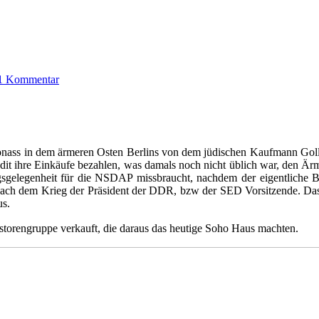
1 Kommentar
Jonass in dem ärmeren Osten Berlins von dem jüdischen Kaufmann Goll
dit ihre Einkäufe bezahlen, was damals noch nicht üblich war, den Är
ngsgelegenheit für die NSDAP missbraucht, nachdem der eigentliche 
 nach dem Krieg der Präsident der DDR, bzw der SED Vorsitzende. Da
us.
orengruppe verkauft, die daraus das heutige Soho Haus machten.