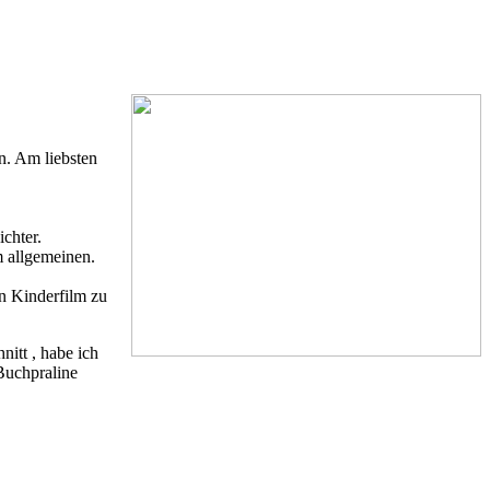
n. Am liebsten
ichter.
m allgemeinen.
en Kinderfilm zu
nitt , habe ich
 Buchpraline