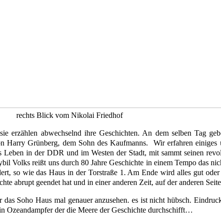
rechts Blick vom Nikolai Friedhof
sie erzählen abwechselnd ihre Geschichten. An dem selben Tag ge
on Harry Grünberg, dem Sohn des Kaufmanns. Wir erfahren einiges übe
 Leben in der DDR und im Westen der Stadt, mit sammt seinen revolt
Sybil Volks reißt uns durch 80 Jahre Geschichte in einem Tempo das nic
ert, so wie das Haus in der Torstraße 1. Am Ende wird alles gut oder 
te abrupt geendet hat und in einer anderen Zeit, auf der anderen Seite
 das Soho Haus mal genauer anzusehen. es ist nicht hübsch. Eindrucks
Ein Ozeandampfer der die Meere der Geschichte durchschifft…