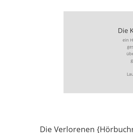
Die 
ein 
ge
übe
g
La
Die Verlorenen {Hörbuch