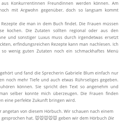
ie aus Konkurrentinnen Freundinnen werden können. Am
 noch mit Argwohn gegenüber, doch so langsam kommt
ie Rezepte die man in dem Buch findet. Die Frauen müssen
se kochen. Die Zutaten sollten regional oder aus den
hne und sonstiger Luxus muss durch irgendetwas ersetzt
kten, erfindungsreichen Rezepte kann man nachlesen. Ich
 so wenig guten Zutaten noch ein schmackhaftes Menü
 gehört und fand die Sprecherin Gabriele Blum einfach nur
zen noch mehr Tiefe und auch etwas Rührseliges gegeben.
 zuhören können. Sie spricht den Text so angenehm und
man selber konnte mich überzeugen. Die Frauen finden
n eine perfekte Zukunft bringen wird.
hr angetan von diesem Hörbuch. Wir schauen nach einem
m gesprochen hat. 🐭🐭🐭🐭🐭 geben wir dem Hörbuch
Die