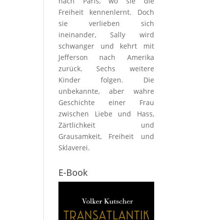
nach Paris, wo sie die
Freiheit kennenlernt. Doch
sie verlieben sich
ineinander, Sally wird
schwanger und kehrt mit
Jefferson nach Amerika
zurück. Sechs weitere
Kinder folgen. Die
unbekannte, aber wahre
Geschichte einer Frau
zwischen Liebe und Hass,
Zärtlichkeit und
Grausamkeit, Freiheit und
Sklaverei.
E-Book