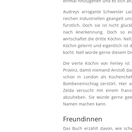
einmal hinzugehen und es sich an
Audreys arrogante Schwester Lad
reichen Industriellen geangelt un
fürstlich. Doch sie ist nicht gl
nach Anerkennung. Doch so ein
wirtschaftet die dritte Köchin. Ne
Köchin gelernt und eigentlich ist 
kocht. Nell würde gerne diesem Di
Die vierte Köchin von Fenley is
Provinz, damit niemand Anstoß dar
schon in London als Küchenchef
Bombeneinschlag zerstört. Hier a
Zelda versucht mit einem fran
abzuheben. Sie würde gerne gewi
Namen machen kann.
Freundinnen
Das Buch erzählt davon, wie sch