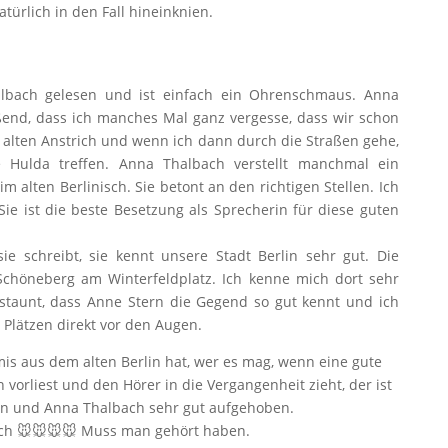
rlich in den Fall hineinknien.
lbach gelesen und ist einfach ein Ohrenschmaus. Anna
ißend, dass ich manches Mal ganz vergesse, dass wir schon
n alten Anstrich und wenn ich dann durch die Straßen gehe,
 Hulda treffen. Anna Thalbach verstellt manchmal ein
m alten Berlinisch. Sie betont an den richtigen Stellen. Ich
ie ist die beste Besetzung als Sprecherin für diese guten
e schreibt, sie kennt unsere Stadt Berlin sehr gut. Die
höneberg am Winterfeldplatz. Ich kenne mich dort sehr
staunt, dass Anne Stern die Gegend so gut kennt und ich
 Plätzen direkt vor den Augen.
s aus dem alten Berlin hat, wer es mag, wenn eine gute
vorliest und den Hörer in die Vergangenheit zieht, der ist
rn und Anna Thalbach sehr gut aufgehoben.
ch 🐭🐭🐭🐭 Muss man gehört haben.