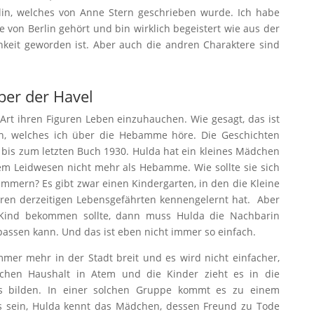
n, welches von Anne Stern geschrieben wurde. Ich habe
 von Berlin gehört und bin wirklich begeistert wie aus der
chkeit geworden ist. Aber auch die andren Charaktere sind
ber der Havel
Art ihren Figuren Leben einzuhauchen. Wie gesagt, das ist
h, welches ich über die Hebamme höre. Die Geschichten
 bis zum letzten Buch 1930. Hulda hat ein kleines Mädchen
em Leidwesen nicht mehr als Hebamme. Wie sollte sie sich
mmern? Es gibt zwar einen Kindergarten, in den die Kleine
ren derzeitigen Lebensgefährten kennengelernt hat. Aber
 Kind bekommen sollte, dann muss Hulda die Nachbarin
fpassen kann. Und das ist eben nicht immer so einfach.
er mehr in der Stadt breit und es wird nicht einfacher,
nchen Haushalt in Atem und die Kinder zieht es in die
rts bilden. In einer solchen Gruppe kommt es zu einem
rs sein, Hulda kennt das Mädchen, dessen Freund zu Tode