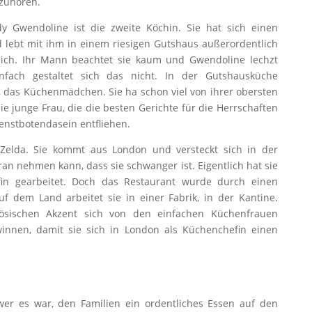
zuhören.
y Gwendoline ist die zweite Köchin. Sie hat sich einen
d lebt mit ihm in einem riesigen Gutshaus außerordentlich
ücklich. Ihr Mann beachtet sie kaum und Gwendoline lechzt
fach gestaltet sich das nicht. In der Gutshausküche
ll, das Küchenmädchen. Sie ha schon viel von ihrer obersten
die junge Frau, die die besten Gerichte für die Herrschaften
enstbotendasein entfliehen.
t Zelda. Sie kommt aus London und versteckt sich in der
an nehmen kann, dass sie schwanger ist. Eigentlich hat sie
in gearbeitet. Doch das Restaurant wurde durch einen
uf dem Land arbeitet sie in einer Fabrik, in der Kantine.
zösischen Akzent sich von den einfachen Küchenfrauen
nnen, damit sie sich in London als Küchenchefin einen
wer es war, den Familien ein ordentliches Essen auf den