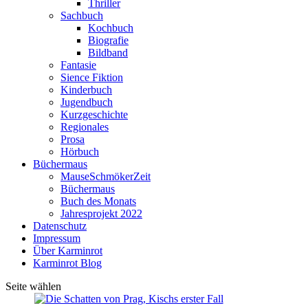
Thriller
Sachbuch
Kochbuch
Biografie
Bildband
Fantasie
Sience Fiktion
Kinderbuch
Jugendbuch
Kurzgeschichte
Regionales
Prosa
Hörbuch
Büchermaus
MauseSchmökerZeit
Büchermaus
Buch des Monats
Jahresprojekt 2022
Datenschutz
Impressum
Über Karminrot
Karminrot Blog
Seite wählen