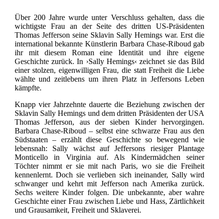
Über 200 Jahre wurde unter Verschluss gehalten, dass die
wichtigste Frau an der Seite des dritten US-Präsidenten
Thomas Jefferson seine Sklavin Sally Hemings war. Erst die
international bekannte Künstlerin Barbara Chase-Riboud gab
ihr mit diesem Roman eine Identität und ihre eigene
Geschichte zurück. In ›Sally Hemings‹ zeichnet sie das Bild
einer stolzen, eigenwilligen Frau, die statt Freiheit die Liebe
wählte und zeitlebens um ihren Platz in Jeffersons Leben
kämpfte.
Knapp vier Jahrzehnte dauerte die Beziehung zwischen der
Sklavin Sally Hemings und dem dritten Präsidenten der USA
Thomas Jefferson, aus der sieben Kinder hervorgingen.
Barbara Chase-Riboud – selbst eine schwarze Frau aus den
Südstaaten – erzählt diese Geschichte so bewegend wie
lebensnah: Sally wächst auf Jeffersons riesiger Plantage
Monticello in Virginia auf. Als Kindermädchen seiner
Töchter nimmt er sie mit nach Paris, wo sie die Freiheit
kennenlernt. Doch sie verlieben sich ineinander, Sally wird
schwanger und kehrt mit Jefferson nach Amerika zurück.
Sechs weitere Kinder folgen. Die unbekannte, aber wahre
Geschichte einer Frau zwischen Liebe und Hass, Zärtlichkeit
und Grausamkeit, Freiheit und Sklaverei.