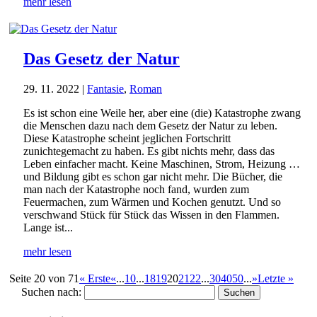
mehr lesen
Das Gesetz der Natur
29. 11. 2022
|
Fantasie
,
Roman
Es ist schon eine Weile her, aber eine (die) Katastrophe zwang
die Menschen dazu nach dem Gesetz der Natur zu leben.
Diese Katastrophe scheint jeglichen Fortschritt
zunichtegemacht zu haben. Es gibt nichts mehr, dass das
Leben einfacher macht. Keine Maschinen, Strom, Heizung …
und Bildung gibt es schon gar nicht mehr. Die Bücher, die
man nach der Katastrophe noch fand, wurden zum
Feuermachen, zum Wärmen und Kochen genutzt. Und so
verschwand Stück für Stück das Wissen in den Flammen.
Lange ist...
mehr lesen
Seite 20 von 71
« Erste
«
...
10
...
18
19
20
21
22
...
30
40
50
...
»
Letzte »
Suchen nach: