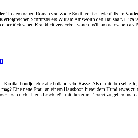
der? In dem neuen Roman von Zadie Smith geht es jedenfalls im Vorder
 erfolgreichen Schriftstellers William Ainsworth den Haushalt. Eliza ist
 einer tückischen Krankheit verstorben waren. William war schon als Pu
en
in Kooikerhondje, eine alte holländische Rasse. Als er mit ihm seine J
 mag? Eine nette Frau, an einem Hausboot, bietet dem Hund etwas zu tr
er noch nicht. Henk beschließt, mit ihm zum Tierarzt zu gehen und der st