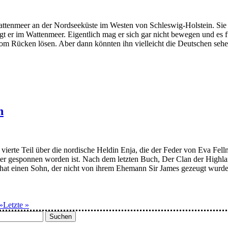
 Wattenmeer an der Nordseeküste im Westen von Schleswig-Holstein. Sie
 er im Wattenmeer. Eigentlich mag er sich gar nicht bewegen und es füh
om Rücken lösen. Aber dann könnten ihn vielleicht die Deutschen seh
n
ierte Teil über die nordische Heldin Enja, die der Feder von Eva Felln
ter gesponnen worden ist. Nach dem letzten Buch, Der Clan der Highla
at einen Sohn, der nicht von ihrem Ehemann Sir James gezeugt wurde. 
»
Letzte »