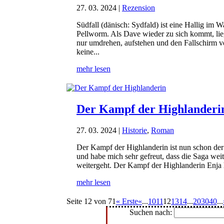
27. 03. 2024
|
Rezension
Südfall (dänisch: Sydfald) ist eine Hallig im
Pellworm. Als Dave wieder zu sich kommt, liegt
nur umdrehen, aufstehen und den Fallschirm v
keine...
mehr lesen
Der Kampf der Highlanderi
27. 03. 2024
|
Historie
,
Roman
Der Kampf der Highlanderin ist nun schon der v
und habe mich sehr gefreut, dass die Saga wei
weitergeht. Der Kampf der Highlanderin Enja h
mehr lesen
Seite 12 von 71
« Erste
«
...
10
11
12
13
14
...
20
30
40
...
Suchen nach: