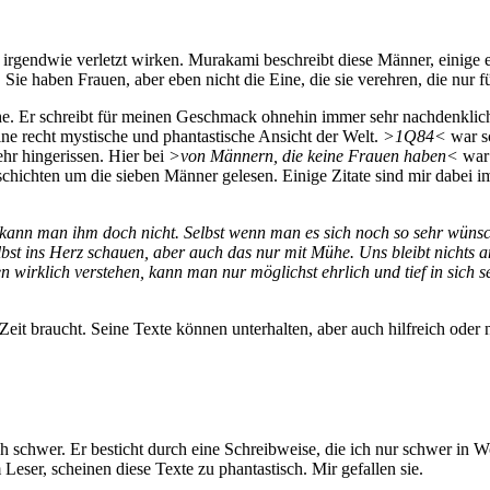
rgendwie verletzt wirken. Murakami beschreibt diese Männer, einige e
Sie haben Frauen, aber eben nicht die Eine, die sie verehren, die nur f
he. Er schreibt für meinen Geschmack ohnehin immer sehr nachdenklich
ine recht mystische und phantastische Ansicht der Welt.
>1Q84<
war s
r hingerissen. Hier bei
>von Männern, die keine Frauen haben<
war 
schichten um die sieben Männer gelesen. Einige Zitate sind mir dabei 
n kann man ihm doch nicht. Selbst wenn man es sich noch so sehr wüns
st ins Herz schauen, aber auch das nur mit Mühe. Uns bleibt nichts an
wirklich verstehen, kann man nur möglichst ehrlich und tief in sich se
it braucht. Seine Texte können unterhalten, aber auch hilfreich oder
h schwer. Er besticht durch eine Schreibweise, die ich nur schwer in W
eser, scheinen diese Texte zu phantastisch. Mir gefallen sie.