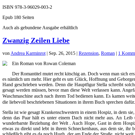
ISBN 978-3-96029-003-2
Epub 180 Seiten
Auch als gebundene Ausgabe erhältlich
Zwanzig Zeilen Liebe
von
Andrea Karminrot
|
Sep. 26, 2015
|
Rezension
,
Roman
|
1 Komme
Ein Roman von Rowan Coleman
Der Romantitel mutet recht kitschig an. Doch wenn man sich erst
es nämlich um mehr. Hier geht es um Glück, Hoffnung und Geborgen
Hand geschrieben werden. Denn die Hauptfigur Stella schreibt solche
gesagt werden müssen, bevor man diese Welt verlassen kann. Angefang
Waschmaschine auch nach ihrem Tod bedienen kann. Es kamen weite
die liebevoll beschriebenen Situationen in ihrem Buch sprechen dafür
Stella ist wie gesagt Krankenschwestern in einem Hospiz, in dem sie,
denn das Paar hält es unter einem Dach nicht mehr aus. An Leib u
wunderbarste Beziehung der Welt . Auch Hope, Gast in dem Hospiz, h
etwas zu direkt und lebt in ihrem Schneckenhaus, aus dem sie, ihr b
schließlich gibt es da noch Hugh, der am Ende der Straße, nicht wei