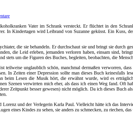
ntare
lkoholkranken Vater im Schrank versteckt. Er flüchtet in den Schrank 
r. In Kindertagen wird Leibrand von Suzanne geküsst. Ein Kuss, den 
ychiater, die sie behandeln. Er durchschaut sie und bringt sie durch ge
den, die Leid erleben, jemanden verloren haben, einsam sind, bringt e
ie sind stets um die Figuren des Buches, begleiten, beobachten, die Men
st teilweise unglaublich schön, manchmal dermaßen verworren, dass i
sen. In Zeiten einer Depression sollte man dieses Buch keinesfalls les
eim Lesen die Musik hört, die erwähnt wurde, wird es erträgliche
lnen Szenen verwirrten mich eher, als dass ich einen Weg fand. Oft ha
 anderer Zeitpunkt besser gewesen) nicht möglich. Da ich dieses Buch 
ten.
Lorenz und der Verlegerin Karla Paul. Vielleicht hätte ich das Interv
gen eines Kindes zu sehen, sie anders zu schmecken, zu riechen, das 