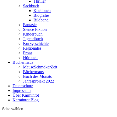
Thriller
Sachbuch
Kochbuch
Biografie
Bildband
Fantasie
Sience Fiktion
Kinderbuch
Jugendbuch
Kurzgeschichte
Regionales
Prosa
Hörbuch
Büchermaus
MauseSchmökerZeit
Büchermaus
Buch des Monats
Jahresprojekt 2022
Datenschutz
Impressum
Über Karminrot
Karminrot Blog
Seite wählen