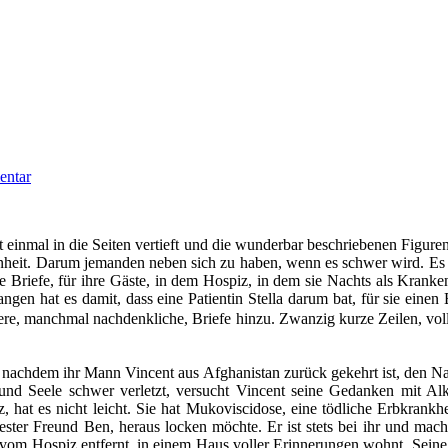
ntar
 einmal in die Seiten vertieft und die wunderbar beschriebenen Figure
heit. Darum jemanden neben sich zu haben, wenn es schwer wird. Es g
 Briefe, für ihre Gäste, in dem Hospiz, in dem sie Nachts als Kranken
en hat es damit, dass eine Patientin Stella darum bat, für sie einen B
re, manchmal nachdenkliche, Briefe hinzu. Zwanzig kurze Zeilen, vo
.
 nachdem ihr Mann Vincent aus Afghanistan zurück gekehrt ist, den Nac
nd Seele schwer verletzt, versucht Vincent seine Gedanken mit Alk
at es nicht leicht. Sie hat Mukoviscidose, eine tödliche Erbkrankheit
ester Freund Ben, heraus locken möchte. Er ist stets bei ihr und mach
t vom Hospiz entfernt, in einem Haus voller Erinnerungen wohnt. Seine 