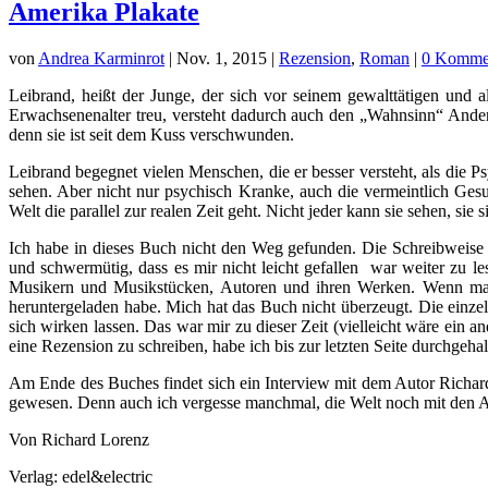
Amerika Plakate
von
Andrea Karminrot
|
Nov. 1, 2015
|
Rezension
,
Roman
|
0 Komme
Leibrand, heißt der Junge, der sich vor seinem gewalttätigen und a
Erwachsenenalter treu, versteht dadurch auch den „Wahnsinn“ Andere
denn sie ist seit dem Kuss verschwunden.
Leibrand begegnet vielen Menschen, die er besser versteht, als die Ps
sehen. Aber nicht nur psychisch Kranke, auch die vermeintlich Gesun
Welt die parallel zur realen Zeit geht. Nicht jeder kann sie sehen, s
Ich habe in dieses Buch nicht den Weg gefunden. Die Schreibweise i
und schwermütig, dass es mir nicht leicht gefallen war weiter zu le
Musikern und Musikstücken, Autoren und ihren Werken. Wenn man b
heruntergeladen habe. Mich hat das Buch nicht überzeugt. Die einze
sich wirken lassen. Das war mir zu dieser Zeit (vielleicht wäre ein
eine Rezension zu schreiben, habe ich bis zur letzten Seite durchgehal
Am Ende des Buches findet sich ein Interview mit dem Autor Richard 
gewesen. Denn auch ich vergesse manchmal, die Welt noch mit den Au
Von Richard Lorenz
Verlag: edel&electric