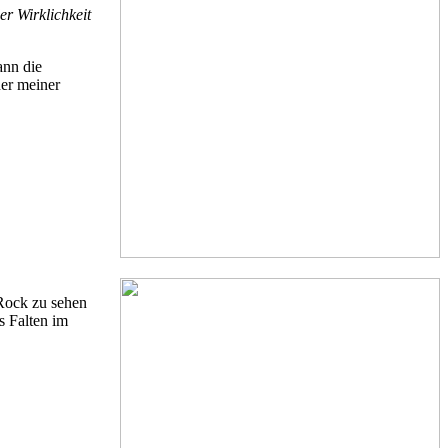
r Wirklichkeit
ann die
ner meiner
 Rock zu sehen
s Falten im