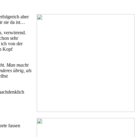
rfolgreich aber
ür sie da ist…
, verwirrend.
chon sehr
ich von der
im Kopf
cht. Man macht
deres übrig, als
lbst
 nachdenklich
orte fassen