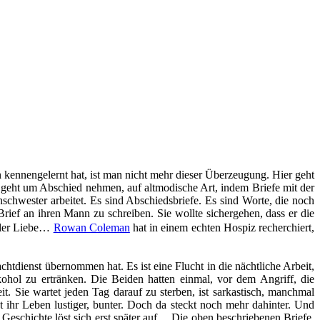
n kennengelernt hat, ist man nicht mehr dieser Überzeugung. Hier geht
eht um Abschied nehmen, auf altmodische Art, indem Briefe mit der
schwester arbeitet. Es sind Abschiedsbriefe. Es sind Worte, die noch
rief an ihren Mann zu schreiben. Sie wollte sichergehen, dass er die
ller Liebe…
Rowan Coleman
hat in einem echten Hospiz recherchiert,
htdienst übernommen hat. Es ist eine Flucht in die nächtliche Arbeit,
ohol zu ertränken. Die Beiden hatten einmal, vor dem Angriff, die
. Sie wartet jeden Tag darauf zu sterben, ist sarkastisch, manchmal
t ihr Leben lustiger, bunter. Doch da steckt noch mehr dahinter. Und
Geschichte löst sich erst später auf… Die oben beschriebenen Briefe,