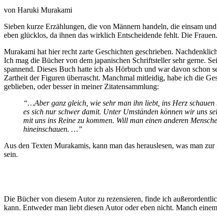
von Haruki Murakami
Sieben kurze Erzählungen, die von Männern handeln, die einsam und i
eben glücklos, da ihnen das wirklich Entscheidende fehlt. Die Frauen. 
Murakami hat hier recht zarte Geschichten geschrieben. Nachdenklic
Ich mag die Bücher von dem japanischen Schriftsteller sehr gerne. Se
spannend. Dieses Buch hatte ich als Hörbuch und war davon schon seh
Zartheit der Figuren überrascht. Manchmal mitleidig, habe ich die Ge
geblieben, oder besser in meiner Zitatensammlung:
“…Aber ganz gleich, wie sehr man ihn liebt, ins Herz schaue
es sich nur schwer damit. Unter Umständen können wir uns selb
mit uns ins Reine zu kommen. Will man einen anderen Menschen 
hineinschauen. …”
Aus den Texten Murakamis, kann man das herauslesen, was man zur Ze
sein.
Die Bücher von diesem Autor zu rezensieren, finde ich außerordentlic
kann. Entweder man liebt diesen Autor oder eben nicht. Manch einem L