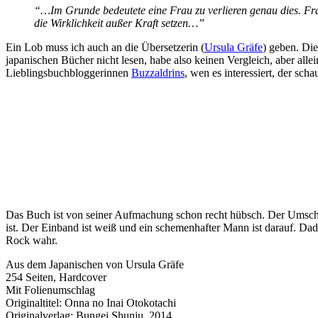
“…Im Grunde bedeutete eine Frau zu verlieren genau dies. Fra
die Wirklichkeit außer Kraft setzen…”
Ein Lob muss ich auch an die Übersetzerin (
Ursula Gräfe
) geben. Die
japanischen Bücher nicht lesen, habe also keinen Vergleich, aber allei
Lieblingsbuchbloggerinnen
Buzzaldrins
, wen es interessiert, der scha
Das Buch ist von seiner Aufmachung schon recht hübsch. Der Umschl
ist. Der Einband ist weiß und ein schemenhafter Mann ist darauf. Da
Rock wahr.
Aus dem Japanischen von Ursula Gräfe
254 Seiten, Hardcover
Mit Folienumschlag
Originaltitel: Onna no Inai Otokotachi
Originalverlag: Bungei Shunju, 2014