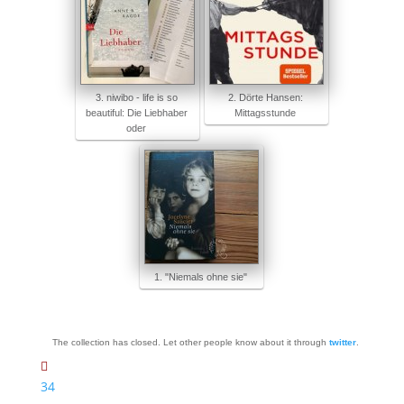
3. niwibo - life is so
2. Dörte Hansen:
beautiful: Die Liebhaber
Mittagsstunde
oder
1. "Niemals ohne sie"
The collection has closed. Let other people know about it through
twitter
.
34