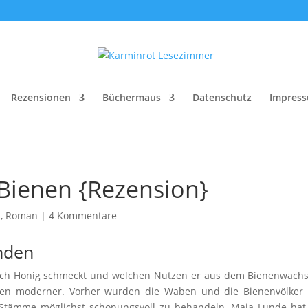
Rezensionen
Büchermaus
Datenschutz
Impres
 Bienen {Rezension}
n
,
Roman
|
4 Kommentare
nden
lich Honig schmeckt und welchen Nutzen er aus dem Bienenwachs 
nen moderner. Vorher wurden die Waben und die Bienenvölker ze
 Stämme möglichst schonungsvoll zu behandeln. Maja Lunde hat 