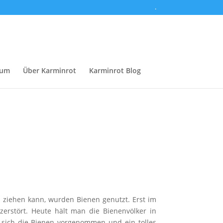
.
sum
Über Karminrot
Karminrot Blog
ziehen kann, wurden Bienen genutzt. Erst im
rstört. Heute hält man die Bienenvölker in
sich die Bienen vorgenommen und ein tolles