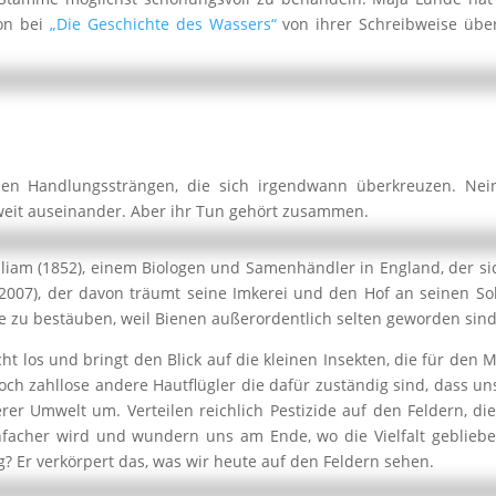
on bei
„Die Geschichte des Wassers“
von ihrer Schreibweise über
n Handlungssträngen, die sich irgendwann überkreuzen. Nein
 weit auseinander. Aber ihr Tun gehört zusammen.
lliam (1852), einem Biologen und Samenhändler in England, der si
(2007), der davon träumt seine Imkerei und den Hof an seinen S
 zu bestäuben, weil Bienen außerordentlich selten geworden sind
cht los und bringt den Blick auf die kleinen Insekten, die für de
 noch zahllose andere Hautflügler die dafür zuständig sind, dass
r Umwelt um. Verteilen reichlich Pestizide auf den Feldern, die a
facher wird und wundern uns am Ende, wo die Vielfalt geblieben 
g? Er verkörpert das, was wir heute auf den Feldern sehen.