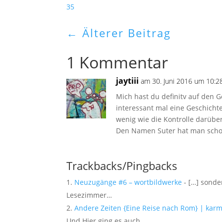
35
←
Älterer Beitrag
1 Kommentar
jaytiii
am 30. Juni 2016 um 10:2
Mich hast du definitv auf den G
interessant mal eine Geschicht
wenig wie die Kontrolle darübe
Den Namen Suter hat man schon 
Trackbacks/Pingbacks
Neuzugänge #6 – wortbildwerke
- […] sonde
Lesezimmer…
Andere Zeiten {Eine Reise nach Rom} | karm
Und Hier ging es auch…