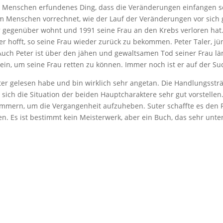
on den Menschen erfundenes Ding, dass die Veränderungen einfangen
m Menschen vorrechnet, wie der Lauf der Veränderungen vor sich 
r gegenüber wohnt und 1991 seine Frau an den Krebs verloren hat. 
hofft, so seine Frau wieder zurück zu bekommen. Peter Taler, jüng
 Auch Peter ist über den jähen und gewaltsamen Tod seiner Frau l
sein, um seine Frau retten zu können. Immer noch ist er auf der 
ter gelesen habe und bin wirklich sehr angetan. Die Handlungssträ
sich die Situation der beiden Hauptcharaktere sehr gut vorstellen
lammern, um die Vergangenheit aufzuheben. Suter schaffte es den
sen. Es ist bestimmt kein Meisterwerk, aber ein Buch, das sehr unt