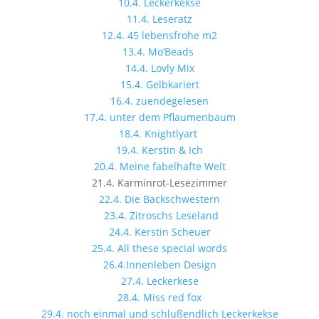
10.4. Leckerkekse
11.4. Leseratz
12.4. 45 lebensfrohe m2
13.4. Mo’Beads
14.4. Lovly Mix
15.4. Gelbkariert
16.4. zuendegelesen
17.4. unter dem Pflaumenbaum
18.4. Knightlyart
19.4. Kerstin & Ich
20.4. Meine fabelhafte Welt
21.4. Karminrot-Lesezimmer
22.4. Die Backschwestern
23.4. Zitroschs Leseland
24.4. Kerstin Scheuer
25.4. All these special words
26.4.Innenleben Design
27.4. Leckerkese
28.4. Miss red fox
29.4. noch einmal und schlußendlich Leckerkekse