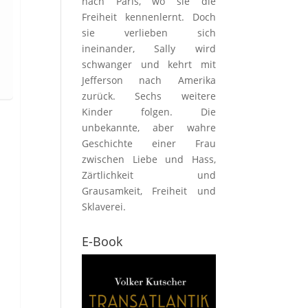
nach Paris, wo sie die
Freiheit kennenlernt. Doch
sie verlieben sich
ineinander, Sally wird
schwanger und kehrt mit
Jefferson nach Amerika
zurück. Sechs weitere
Kinder folgen. Die
unbekannte, aber wahre
Geschichte einer Frau
zwischen Liebe und Hass,
Zärtlichkeit und
Grausamkeit, Freiheit und
Sklaverei.
E-Book