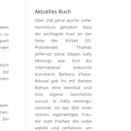
Aktuelles Buch
Über 200 Jahre wurde unter
Verschluss gehalten, dass
 Welt
die wichtigste Frau an der
as zu
Seite des dritten US-
pielt
Präsidenten Thomas
erden
Jefferson seine Sklavin Sally
Hemings war. Erst die
zlich
international bekannte
 die
Künstlerin Barbara Chase-
innen
Riboud gab ihr mit diesem
Roman eine Identität und
ihre eigene Geschichte
zurück. In ›Sally Hemings‹
mehr
zeichnet sie das Bild einer
men.
stolzen, eigenwilligen Frau,
. Ein
die statt Freiheit die Liebe
wählte und zeitlebens um