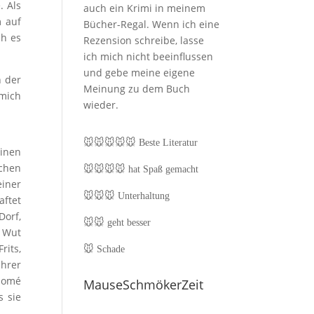
. Als
auch ein Krimi in meinem
m auf
Bücher-Regal. Wenn ich eine
ch es
Rezension schreibe, lasse
ich mich nicht beeinflussen
und gebe meine eigene
n der
Meinung zu dem Buch
mich
wieder.
🐭🐭🐭🐭🐭
Beste Literatur
einen
schen
🐭🐭🐭🐭
hat Spaß gemacht
iner
🐭🐭🐭
Unterhaltung
aftet
Dorf,
🐭🐭
geht besser
 Wut
rits,
🐭
Schade
hrer
alomé
MauseSchmökerZeit
s sie