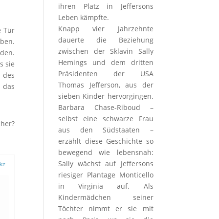
ihren Platz in Jeffersons
Leben kämpfte.
Knapp vier Jahrzehnte
e Tür
dauerte die Beziehung
eben.
zwischen der Sklavin Sally
rden.
Hemings und dem dritten
s sie
Präsidenten der USA
 des
Thomas Jefferson, aus der
d das
sieben Kinder hervorgingen.
Barbara Chase-Riboud –
selbst eine schwarze Frau
cher?
aus den Südstaaten –
erzählt diese Geschichte so
bewegend wie lebensnah:
Sally wächst auf Jeffersons
riesiger Plantage Monticello
in Virginia auf. Als
Kindermädchen seiner
Töchter nimmt er sie mit