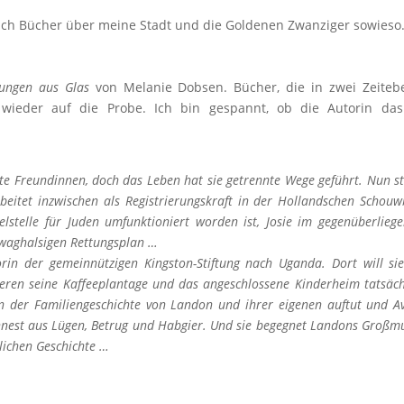
fach Bücher über meine Stadt und die Goldenen Zwanziger sowieso
rungen aus Glas
von Melanie Dobsen. Bücher, die in zwei Zeite
er wieder auf die Probe. Ich bin gespannt, ob die Autorin da
te Freundinnen, doch das Leben hat sie getrennte Wege geführt. Nun s
arbeitet inzwischen als Registrierungskraft in der Hollandschen Schouw
telle für Juden umfunktioniert worden ist, Josie im gegenüberlieg
waghalsigen Rettungsplan …
orin der gemeinnützigen Kingston-Stiftung nach Uganda. Dort will si
eren seine Kaffeeplantage und das angeschlossene Kinderheim tatsäch
en der Familiengeschichte von Landon und ihrer eigenen auftut und A
ennest aus Lügen, Betrug und Habgier. Und sie begegnet Landons Großmu
lichen Geschichte …