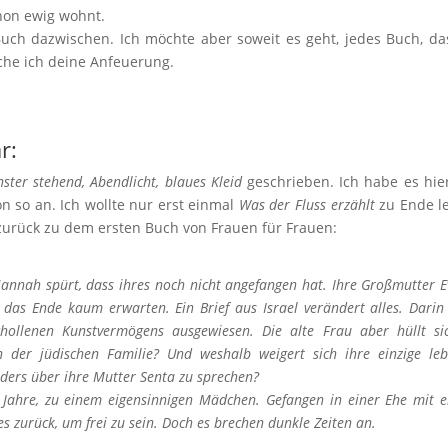
hon ewig wohnt.
ch dazwischen. Ich möchte aber soweit es geht, jedes Buch, da
uche ich deine Anfeuerung.
r:
ster stehend, Abendlicht, blaues Kleid
geschrieben. Ich habe es hie
n so an. Ich wollte nur erst einmal
Was der Fluss erzählt
zu Ende l
r zurück zu dem ersten Buch von Frauen für Frauen:
 Hannah spürt, dass ihres noch nicht angefangen hat. Ihre Großmutter E
das Ende kaum erwarten. Ein Brief aus Israel verändert alles. Darin
chollenen Kunstvermögens ausgewiesen. Die alte Frau aber hüllt si
der jüdischen Familie? Und weshalb weigert sich ihre einzige le
ders über ihre Mutter Senta zu sprechen?
r Jahre, zu einem eigensinnigen Mädchen. Gefangen in einer Ehe mit 
es zurück, um frei zu sein. Doch es brechen dunkle Zeiten an.