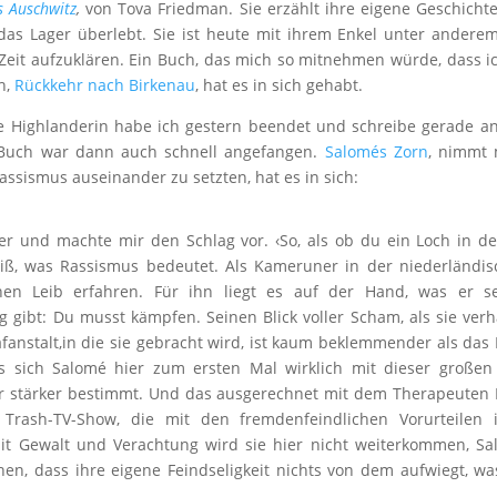
 Auschwitz
,
von Tova Friedman. Sie erzählt ihre eigene Geschichte
das Lager überlebt. Sie ist heute mit ihrem Enkel unter andere
 Zeit aufzuklären. Ein Buch, das mich so mitnehmen würde, dass i
h,
Rückkehr nach Birkenau
, hat es in sich gehabt.
e Highlanderin habe ich gestern beendet und schreibe gerade a
Buch war dann auch schnell angefangen.
Salomés Zorn
, nimmt 
assismus auseinander zu setzten, hat es in sich:
 er und machte mir den Schlag vor. ‹So, als ob du ein Loch in d
weiß, was Rassismus bedeutet. Als Kameruner in der niederländi
en Leib erfahren. Für ihn liegt es auf der Hand, was er se
gibt: Du musst kämpfen. Seinen Blick voller Scham, als sie verh
afanstalt,in die sie gebracht wird, ist kaum beklemmender als das 
 sich Salomé hier zum ersten Mal wirklich mit dieser großen
r stärker bestimmt. Und das ausgerechnet mit dem Therapeuten F
 Trash-TV-Show, die mit den fremdenfeindlichen Vorurteilen i
it Gewalt und Verachtung wird sie hier nicht weiterkommen, S
n, dass ihre eigene Feindseligkeit nichts von dem aufwiegt, wa