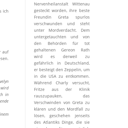
Nervenheilanstalt Wittenau
gesteckt worden, ihre beste
s ich
Freundin Greta spurlos
verschwunden und steht
unter Mordverdacht. Dem
untergetauchten und von
den Behörden für tot
gehaltenen Gereon Rath
r auf
wird es derweil zu
esen.
gefährlich in Deutschland,
er besteigt den Zeppelin, um
in die USA zu entkommen.
velyn
Während Charly versucht,
 wird
Fritze aus der Klinik
ch in
rauszupauken, das
bende
Verschwinden von Greta zu
klären und den Mordfall zu
einem
lösen, geschehen jenseits
des Atlantiks Dinge, die sie