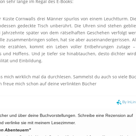
hon sehr lange im Regal des E-Books:
er Küste Cornwalls drei Männer spurlos von einem Leuchtturm. Di
ndessen gedeckte Tisch unberührt. Die Uhren sind stehen gebli
i Jahrzehnte später von dem rätselhaften Geschehen verfolgt we
lle zusammenbringen sollen, hat sie aber auseinandergerissen. Al
hte erzählen, kommt ein Leben voller Entbehrungen zutage –
und Hoffens. Und je tiefer sie hinabtauchen, desto dichter wir
ität und Einbildung.
ss mich wirklich mal da durchlesen. Sammelst du auch so viele Bü
h freue mich schon auf deine verlinkten Bücher