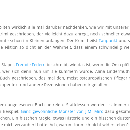
ollten wirklich alle mal darüber nachdenken, wie wir mit unserer
imi geschrieben, der vielleicht dazu anregt, noch schneller etw
nnte schon im Kleinen anfangen. Der Krimi heißt
Taupunkt
und s
ie Fiktion so dicht an der Wahrheit, dass einem schwindelig w
m Stapel.
Fremde Federn
beschreibt, wie das ist, wenn die Oma plöt
t, wer sich denn nun um sie kümmern würde. Alina Lindermuth,
 Buch geschrieben, das mal den, meist osteuropäischen Pfleger
Klappentext und andere Rezensionen haben mir gefallen.
hem ungelesenen Buch befreien. Stattdessen werden es immer 
m Beispiel:
Ganz gewöhnliche Monster von J.M. Miro
dazu gekom
hen. Ein bisschen Magie, etwas Historie und ein bisschen düster
e mich verzaubert hatte. Ach, warum kann ich nicht widerstehen?