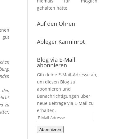
niemals für möglich
gehalten hätte.
.
Auf den Ohren
benen
s gut
Ableger Karminrot
Blog via E-Mail
tehen
abonnieren
burg,
Gib deine E-Mail-Adresse an,
enden
um diesen Blog zu
abonnieren und
e den
Benachrichtigungen über
lich?
neue Beiträge via E-Mail zu
va zu
erhalten.
tter,
E-
Mail-
Abonnieren
Adresse