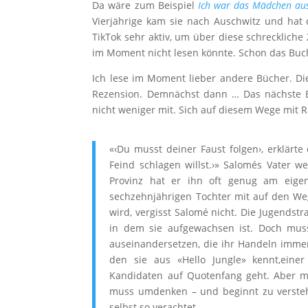
Da wäre zum Beispiel
Ich war das Mädchen aus
Vierjährige kam sie nach Auschwitz und hat 
TikTok sehr aktiv, um über diese schreckliche
im Moment nicht lesen könnte. Schon das Buc
Ich lese im Moment lieber andere Bücher. Di
Rezension. Demnächst dann … Das nächste 
nicht weniger mit. Sich auf diesem Wege mit R
«‹Du musst deiner Faust folgen›, erklärte
Feind schlagen willst.›» Salomés Vater 
Provinz hat er ihn oft genug am eigen
sechzehnjährigen Tochter mit auf den Weg 
wird, vergisst Salomé nicht. Die Jugendstr
in dem sie aufgewachsen ist. Doch muss
auseinandersetzen, die ihr Handeln imme
den sie aus «Hello Jungle» kennt,einer
Kandidaten auf Quotenfang geht. Aber m
muss umdenken – und beginnt zu verstehe
selbst so verachtet.