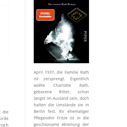
April 1937, die Familie Rath
ist zersprengt. Eigentlich
wollte Charlotte Rath,
geborene Ritter, schon
längst im Ausland sein, doch
halten die Umstände sie in
Berlin fest. Ihr ehemaliger
, die
Pflegesohn Fritze ist in die
ürde
geschlossene Abteilung der
 noch