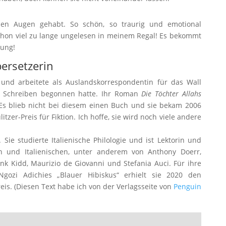
n Augen gehabt. So schön, so traurig und emotional
chon viel zu lange ungelesen in meinem Regal! Es bekommt
rung!
ersetzerin
und arbeitete als Auslandskorrespondentin für das Wall
m Schreiben begonnen hatte. Ihr Roman
Die Töchter Allahs
Es blieb nicht bei diesem einen Buch und sie bekam 2006
itzer-Preis für Fiktion. Ich hoffe, sie wird noch viele andere
Sie studierte Italienische Philologie und ist Lektorin und
n und Italienischen, unter anderem von Anthony Doerr,
nk Kidd, Maurizio de Giovanni und Stefania Auci. Für ihre
ozi Adichies „Blauer Hibiskus“ erhielt sie 2020 den
is. (Diesen Text habe ich von der Verlagsseite von
Penguin