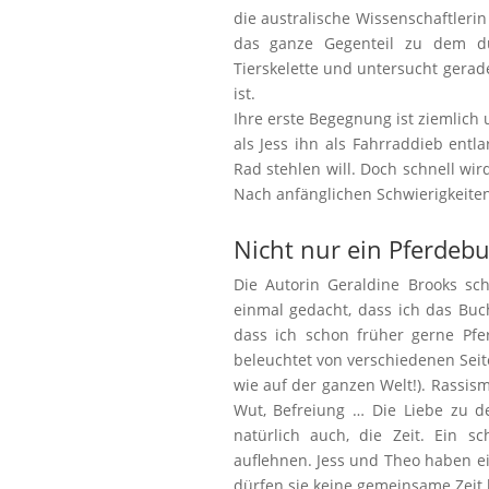
die australische Wissenschaftleri
das ganze Gegenteil zu dem dunk
Tierskelette und untersucht gerad
ist.
Ihre erste Begegnung ist ziemlich 
als Jess ihn als Fahrraddieb entla
Rad stehlen will. Doch schnell wi
Nach anfänglichen Schwierigkeit
Nicht nur ein Pferdeb
Die Autorin Geraldine Brooks sc
einmal gedacht, dass ich das Buc
dass ich schon früher gerne Pfe
beleuchtet von verschiedenen Sei
wie auf der ganzen Welt!). Rassism
Wut, Befreiung … Die Liebe zu de
natürlich auch, die Zeit. Ein 
auflehnen. Jess und Theo haben e
dürfen sie keine gemeinsame Zeit 