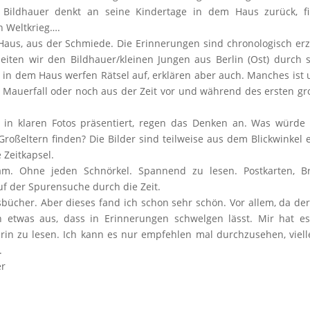
er Bildhauer denkt an seine Kindertage in dem Haus zurück, f
n Weltkrieg….
aus, aus der Schmiede. Die Erinnerungen sind chronologisch erz
eiten wir den Bildhauer/kleinen Jungen aus Berlin (Ost) durch 
in dem Haus werfen Rätsel auf, erklären aber auch. Manches ist u
m Mauerfall oder noch aus der Zeit vor und während des ersten g
 in klaren Fotos präsentiert, regen das Denken an. Was würde
oßeltern finden? Die Bilder sind teilweise aus dem Blickwinkel 
 Zeitkapsel.
am. Ohne jeden Schnörkel. Spannend zu lesen. Postkarten, Bri
uf der Spurensuche durch die Zeit.
sbücher. Aber dieses fand ich schon sehr schön. Vor allem, da de
en etwas aus, dass in Erinnerungen schwelgen lässt. Mir hat e
rin zu lesen. Ich kann es nur empfehlen mal durchzusehen, viell
.
er