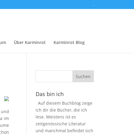
.
sum
Über Karminrot
Karminrot Blog
Das bin ich
s
Auf diesem Buchblog zeige
r
ich dir die Bücher, die ich
t und
lese. Meistens ist es
ma im
zeitgenössische Literatur
äume
und manchmal befindet sich
schon