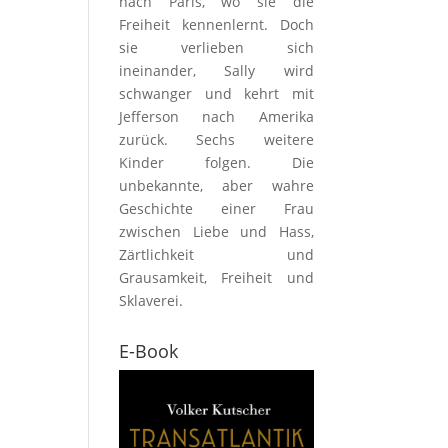
nach Paris, wo sie die
Freiheit kennenlernt. Doch
sie verlieben sich
ineinander, Sally wird
schwanger und kehrt mit
Jefferson nach Amerika
zurück. Sechs weitere
Kinder folgen. Die
unbekannte, aber wahre
Geschichte einer Frau
zwischen Liebe und Hass,
Zärtlichkeit und
Grausamkeit, Freiheit und
Sklaverei.
E-Book