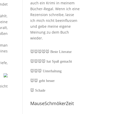
auch ein Krimi in meinem
indet
Bücher-Regal. Wenn ich eine
Rezension schreibe, lasse
ählt.
ich mich nicht beeinflussen
seine
und gebe meine eigene
ralt,
Meinung zu dem Buch
roßen
wieder.
 man
eines
🐭🐭🐭🐭🐭
Beste Literatur
🐭🐭🐭🐭
hat Spaß gemacht
efe,
🐭🐭🐭
Unterhaltung
r
s
🐭🐭
geht besser
eicht
🐭
Schade
MauseSchmökerZeit