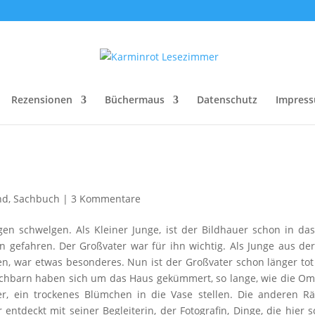
Rezensionen
Büchermaus
Datenschutz
Impres
nd
,
Sachbuch
|
3 Kommentare
en schwelgen. Als Kleiner Junge, ist der Bildhauer schon in da
rn gefahren. Der Großvater war für ihn wichtig. Als Junge aus de
en, war etwas besonderes. Nun ist der Großvater schon länger to
achbarn haben sich um das Haus gekümmert, so lange, wie die O
r, ein trockenes Blümchen in die Vase stellen. Die anderen R
 entdeckt mit seiner Begleiterin, der Fotografin, Dinge, die hier 