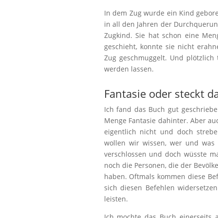
In dem Zug wurde ein Kind gebore
in all den Jahren der Durchquerung
Zugkind. Sie hat schon eine Men
geschieht, konnte sie nicht erahn
Zug geschmuggelt. Und plötzlich 
werden lassen.
Fantasie oder steckt d
Ich fand das Buch gut geschrieben
Menge Fantasie dahinter. Aber a
eigentlich nicht und doch stre
wollen wir wissen, wer und was 
verschlossen und doch wüsste m
noch die Personen, die der Bevöl
haben. Oftmals kommen diese Bef
sich diesen Befehlen widersetze
leisten.
Ich mochte das Buch einerseits a