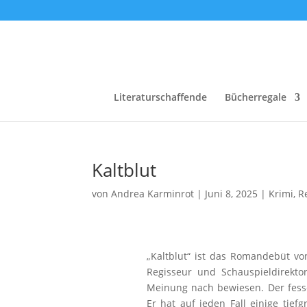
Literaturschaffende
Bücherregale
Kaltblut
von
Andrea Karminrot
|
Juni 8, 2025
|
Krimi
,
R
„Kaltblut“ ist das Romandebüt vo
Regisseur und Schauspieldirekto
Meinung nach bewiesen. Der fesse
Er hat auf jeden Fall einige tief