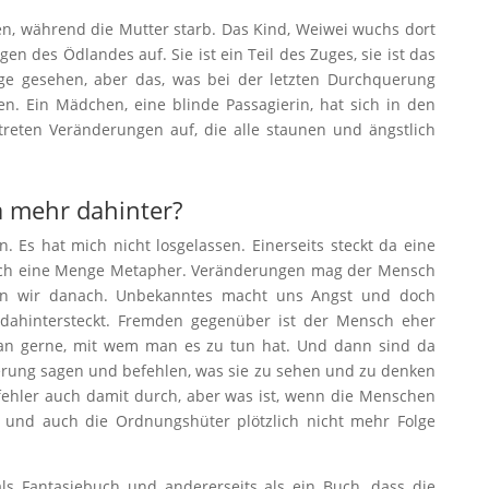
n, während die Mutter starb. Das Kind, Weiwei wuchs dort
en des Ödlandes auf. Sie ist ein Teil des Zuges, sie ist das
ge gesehen, aber das, was bei der letzten Durchquerung
en. Ein Mädchen, eine blinde Passagierin, hat sich in den
treten Veränderungen auf, die alle staunen und ängstlich
a mehr dahinter?
. Es hat mich nicht losgelassen. Einerseits steckt da eine
uch eine Menge Metapher. Veränderungen mag der Mensch
ben wir danach. Unbekanntes macht uns Angst und doch
dahintersteckt. Fremden gegenüber ist der Mensch eher
an gerne, mit wem man es zu tun hat. Und dann sind da
kerung sagen und befehlen, was sie zu sehen und zu denken
ehler auch damit durch, aber was ist, wenn die Menschen
n und auch die Ordnungshüter plötzlich nicht mehr Folge
ls Fantasiebuch und andererseits als ein Buch, dass die