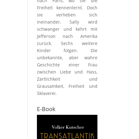
nach Paris, wo sie die
Freiheit kennenlernt. Doch
sie verlieben sich
ineinander, Sally wird
schwanger und kehrt mit
Jefferson nach Amerika
zurück. Sechs weitere
Kinder folgen. Die
unbekannte, aber wahre
Geschichte einer Frau
zwischen Liebe und Hass,
Zärtlichkeit und
Grausamkeit, Freiheit und
Sklaverei.
E-Book