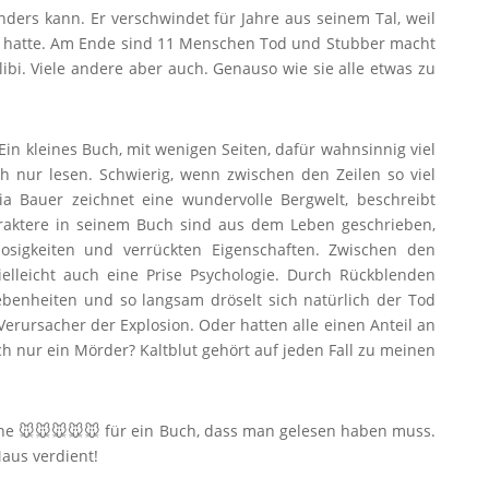
nders kann. Er verschwindet für Jahre aus seinem Tal, weil
t hatte. Am Ende sind 11 Menschen Tod und Stubber macht
libi. Viele andere aber auch. Genauso wie sie alle etwas zu
Ein kleines Buch, mit wenigen Seiten, dafür wahnsinnig viel
ach nur lesen. Schwierig, wenn zwischen den Zeilen so viel
ia Bauer zeichnet eine wundervolle Bergwelt, beschreibt
araktere in seinem Buch sind aus dem Leben geschrieben,
glosigkeiten und verrückten Eigenschaften. Zwischen den
elleicht auch eine Prise Psychologie. Durch Rückblenden
ebenheiten und so langsam dröselt sich natürlich der Tod
Verursacher der Explosion. Oder hatten alle einen Anteil an
h nur ein Mörder? Kaltblut gehört auf jeden Fall zu meinen
e 🐭🐭🐭🐭🐭 für ein Buch, dass man gelesen haben muss.
aus verdient!