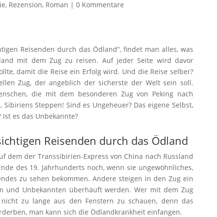
ie
,
Rezension
,
Roman
|
0 Kommentare
tigen Reisenden durch das Ödland“, findet man alles, was
and mit dem Zug zu reisen. Auf jeder Seite wird davor
te, damit die Reise ein Erfolg wird. Und die Reise selber?
llen Zug, der angeblich der sicherste der Welt sein soll.
Menschen, die mit dem besonderen Zug von Peking nach
 Sibiriens Steppen! Sind es Ungeheuer? Das eigene Selbst,
Ist es das Unbekannte?
ichtigen Reisenden durch das Ödland
 auf dem der Transsibirien-Express von China nach Russland
nde des 19. Jahrhunderts noch, wenn sie ungewöhnliches,
ßendes zu sehen bekommen. Andere steigen in den Zug ein
em und Unbekannten überhäuft werden. Wer mit dem Zug
, nicht zu lange aus den Fenstern zu schauen, denn das
rderben, man kann sich die Ödlandkrankheit einfangen.