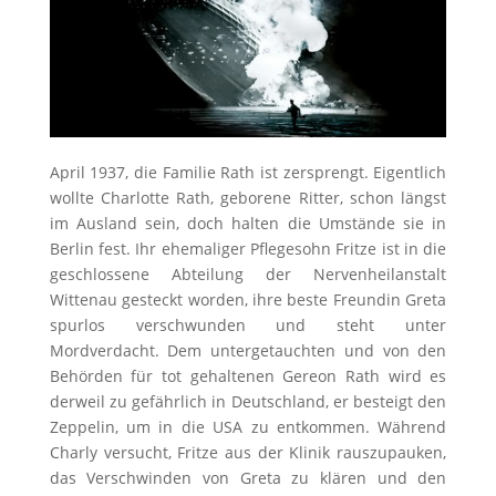
April 1937, die Familie Rath ist zersprengt. Eigentlich
wollte Charlotte Rath, geborene Ritter, schon längst
im Ausland sein, doch halten die Umstände sie in
Berlin fest. Ihr ehemaliger Pflegesohn Fritze ist in die
geschlossene Abteilung der Nervenheilanstalt
Wittenau gesteckt worden, ihre beste Freundin Greta
spurlos verschwunden und steht unter
Mordverdacht. Dem untergetauchten und von den
Behörden für tot gehaltenen Gereon Rath wird es
derweil zu gefährlich in Deutschland, er besteigt den
Zeppelin, um in die USA zu entkommen. Während
Charly versucht, Fritze aus der Klinik rauszupauken,
das Verschwinden von Greta zu klären und den