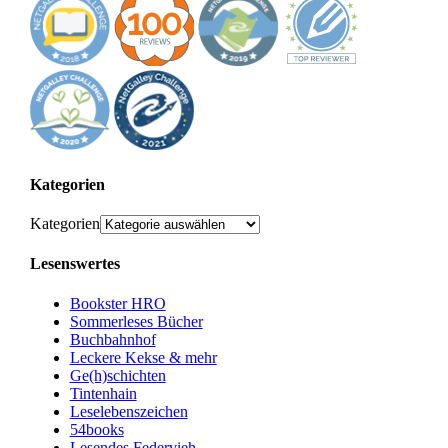
Kategorien
Kategorien
Lesenswertes
Bookster HRO
Sommerleses Bücher
Buchbahnhof
Leckere Kekse & mehr
Ge(h)schichten
Tintenhain
Leselebenszeichen
54books
Lesendes Federvieh