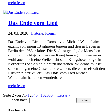
mehr lesen
Das Ende vom Lied
24. 03. 2026
|
Historie
,
Roman
Das Ende vom Lied, ein Roman von Michael Wildenhaim
erzählt von einem 13-jährigen Jungen und dessen Leben in
Berlin der 1968er Jahre. Die Stadt ist geteilt, die Menschen
sind noch nicht ganz über den Krieg hinweg und werden es
wohl auch noch eine Weile nicht sein. Kriegsbeschädigte in
Körper uns Seele sind nicht zu übersehen. Wildenhaim lässt
seinen Jungen eine Geschichte erzählen, die einem eiskalt den
Rücken runter kullert. Das Ende vom Lied Michael
Wildenhaim hat einen wunderbaren und...
mehr lesen
Seite 2 von 71
«
1
2
3
4
5
...
10
20
30
...
»
Letzte »
Suchen nach:
Das bin ich