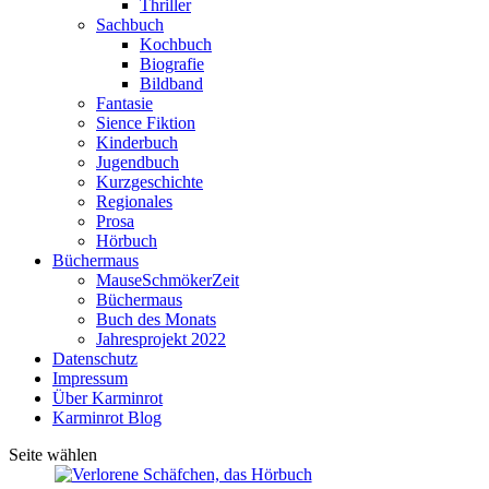
Thriller
Sachbuch
Kochbuch
Biografie
Bildband
Fantasie
Sience Fiktion
Kinderbuch
Jugendbuch
Kurzgeschichte
Regionales
Prosa
Hörbuch
Büchermaus
MauseSchmökerZeit
Büchermaus
Buch des Monats
Jahresprojekt 2022
Datenschutz
Impressum
Über Karminrot
Karminrot Blog
Seite wählen