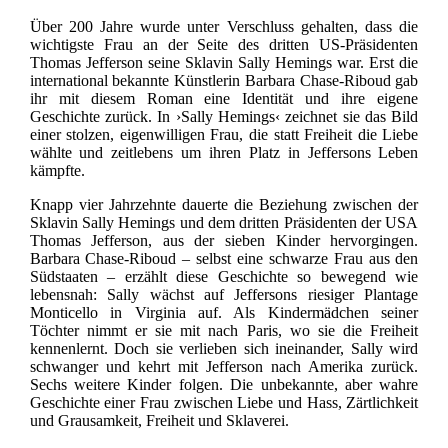
Über 200 Jahre wurde unter Verschluss gehalten, dass die
wichtigste Frau an der Seite des dritten US-Präsidenten
Thomas Jefferson seine Sklavin Sally Hemings war. Erst die
international bekannte Künstlerin Barbara Chase-Riboud gab
ihr mit diesem Roman eine Identität und ihre eigene
Geschichte zurück. In ›Sally Hemings‹ zeichnet sie das Bild
einer stolzen, eigenwilligen Frau, die statt Freiheit die Liebe
wählte und zeitlebens um ihren Platz in Jeffersons Leben
kämpfte.
Knapp vier Jahrzehnte dauerte die Beziehung zwischen der
Sklavin Sally Hemings und dem dritten Präsidenten der USA
Thomas Jefferson, aus der sieben Kinder hervorgingen.
Barbara Chase-Riboud – selbst eine schwarze Frau aus den
Südstaaten – erzählt diese Geschichte so bewegend wie
lebensnah: Sally wächst auf Jeffersons riesiger Plantage
Monticello in Virginia auf. Als Kindermädchen seiner
Töchter nimmt er sie mit nach Paris, wo sie die Freiheit
kennenlernt. Doch sie verlieben sich ineinander, Sally wird
schwanger und kehrt mit Jefferson nach Amerika zurück.
Sechs weitere Kinder folgen. Die unbekannte, aber wahre
Geschichte einer Frau zwischen Liebe und Hass, Zärtlichkeit
und Grausamkeit, Freiheit und Sklaverei.