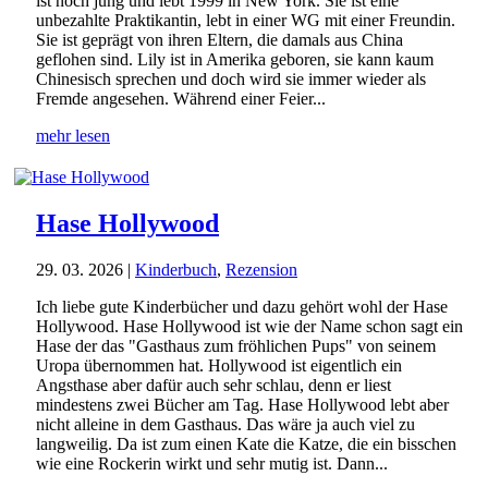
ist noch jung und lebt 1999 in New York. Sie ist eine
unbezahlte Praktikantin, lebt in einer WG mit einer Freundin.
Sie ist geprägt von ihren Eltern, die damals aus China
geflohen sind. Lily ist in Amerika geboren, sie kann kaum
Chinesisch sprechen und doch wird sie immer wieder als
Fremde angesehen. Während einer Feier...
mehr lesen
Hase Hollywood
29. 03. 2026
|
Kinderbuch
,
Rezension
Ich liebe gute Kinderbücher und dazu gehört wohl der Hase
Hollywood. Hase Hollywood ist wie der Name schon sagt ein
Hase der das "Gasthaus zum fröhlichen Pups" von seinem
Uropa übernommen hat. Hollywood ist eigentlich ein
Angsthase aber dafür auch sehr schlau, denn er liest
mindestens zwei Bücher am Tag. Hase Hollywood lebt aber
nicht alleine in dem Gasthaus. Das wäre ja auch viel zu
langweilig. Da ist zum einen Kate die Katze, die ein bisschen
wie eine Rockerin wirkt und sehr mutig ist. Dann...