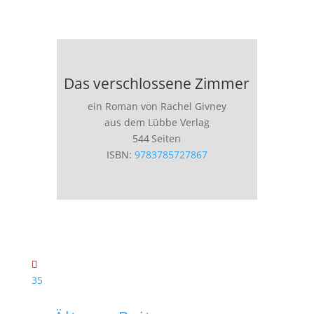
Das verschlossene Zimmer
ein Roman von Rachel Givney
aus dem Lübbe Verlag
544 Seiten
ISBN:
9783785727867
35