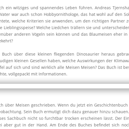
lch ein witziges und spannendes Leben führen. Andreas Tjernsh
 Vater war auch schon Hobbyornithologe, das hat wohl auf den So
chtete, welche Kriterien sie anwenden, um den richtigen Partner z
e Lieblingsspeise? Welche Liedchen trällern sie und unterscheid
genüber anderen Vögeln sein können und das Blaumeisen eher in
kehrt?
s Buch über diese kleinen fliegenden Dinosaurier heraus gebr
igen kleinen Gesellen haben, welche Auswirkungen der Klimawand
l auf sich und sind wirklich alle Meisen Meisen? Das Buch ist bes
hte, vollgepackt mit Informationen.
h über Meisen geschrieben. Wenn du jetzt ein Geschichtenbuch er
beobachtung. Sein Buch ermutigt dich dazu genauer hinzu schauen.
es Sachbuch nicht so furchtbar trocken erscheinen lässt. Der E
bei aber gut in der Hand. Am Ende des Buches befindet sich noc