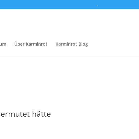
.
sum
Über Karminrot
Karminrot Blog
vermutet hätte