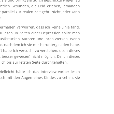
t sie und bringt sie durch geschickte Fragen zu
intlich Gesunden, die Leid erleben, jemanden
 parallel zur realen Zeit geht. Nicht jeder kann
d.
ermaßen verworren, dass ich keine Linie fand.
u lesen. In Zeiten einer Depression sollte man
 Musikstücken, Autoren und ihren Werken. Wenn
 so, nachdem ich sie mir heruntergeladen habe.
t habe ich versucht zu verstehen, doch dieses
t besser gewesen) nicht möglich. Da ich dieses
ch bis zur letzten Seite durchgehalten.
elleicht hätte ich das Interview vorher lesen
och mit den Augen eines Kindes zu sehen, sie