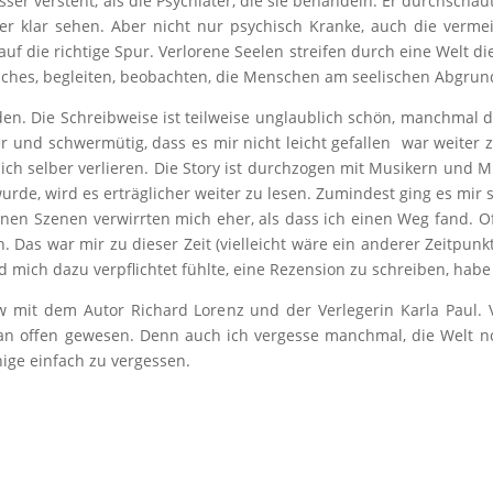
er versteht, als die Psychiater, die sie behandeln. Er durchschau
der klar sehen. Aber nicht nur psychisch Kranke, auch die verme
uf die richtige Spur. Verlorene Seelen streifen durch eine Welt die
Buches, begleiten, beobachten, die Menschen am seelischen Abgrun
en. Die Schreibweise ist teilweise unglaublich schön, manchmal d
r und schwermütig, dass es mir nicht leicht gefallen war weiter z
sich selber verlieren. Die Story ist durchzogen mit Musikern und
rde, wird es erträglicher weiter zu lesen. Zumindest ging es mir
lnen Szenen verwirrten mich eher, als dass ich einen Weg fand. Of
 Das war mir zu dieser Zeit (vielleicht wäre ein anderer Zeitpunk
ch dazu verpflichtet fühlte, eine Rezension zu schreiben, habe i
 mit dem Autor Richard Lorenz und der Verlegerin Karla Paul. Vi
an offen gewesen. Denn auch ich vergesse manchmal, die Welt n
ige einfach zu vergessen.