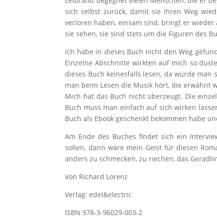
Leibrand begegnet vielen Menschen, die er bess
sich selbst zurück, damit sie ihren Weg wie
verloren haben, einsam sind, bringt er wieder a
sie sehen, sie sind stets um die Figuren des 
Ich habe in dieses Buch nicht den Weg gefund
Einzelne Abschnitte wirkten auf mich so düste
dieses Buch keinesfalls lesen, da würde man 
man beim Lesen die Musik hört, die erwähnt wu
Mich hat das Buch nicht überzeugt. Die einze
Buch muss man einfach auf sich wirken lassen.
Buch als Ebook geschenkt bekommen habe und mi
Am Ende des Buches findet sich ein Interview
sollen, dann wäre mein Geist für diesen Rom
anders zu schmecken, zu riechen, das Geradlin
Von Richard Lorenz
Verlag: edel&electric
ISBN 978-3-96029-003-2