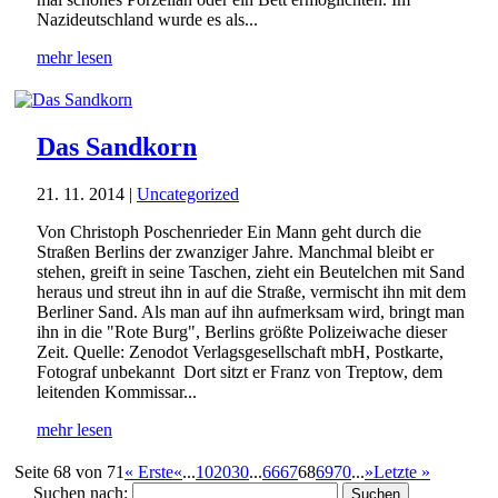
Nazideutschland wurde es als...
mehr lesen
Das Sandkorn
21. 11. 2014
|
Uncategorized
Von Christoph Poschenrieder Ein Mann geht durch die
Straßen Berlins der zwanziger Jahre. Manchmal bleibt er
stehen, greift in seine Taschen, zieht ein Beutelchen mit Sand
heraus und streut ihn in auf die Straße, vermischt ihn mit dem
Berliner Sand. Als man auf ihn aufmerksam wird, bringt man
ihn in die "Rote Burg", Berlins größte Polizeiwache dieser
Zeit. Quelle: Zenodot Verlagsgesellschaft mbH, Postkarte,
Fotograf unbekannt Dort sitzt er Franz von Treptow, dem
leitenden Kommissar...
mehr lesen
Seite 68 von 71
« Erste
«
...
10
20
30
...
66
67
68
69
70
...
»
Letzte »
Suchen nach: