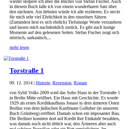
wieder stolpere ich über die Bücher von Stefan Fischer. Auch
in diesem Buch falle ich von einem wunderbaren Satz über
den nächsten. Am liebsten würde ich alle rezitieren. Es steckt
für mich sehr viel Ehrlichkeit in den einzelnen Sätzen.
(Zumindest liest es sich ehrlich) Tiefsinnige Worte verzaubern
und lassen mich nachdenklich zurück. Es gibt auch lustige
Momente auf den gelesenen Seiten. Stefan Fischer zeigt sich
störrisch, sarkastisch,...
mehr lesen
Torstraße 1
09. 12. 2014
|
Historie
,
Rezension
,
Roman
von Sybil Volks 2009 wird das Soho Haus in der Torstraße 1
in Berlin Mitte eröffnet. Ein Haus mit Geschichte. Es wurde
1929 als erstes Kreditkaufhaus Jonass in dem ärmeren Osten
Berlins von dem jüdischen Kaufmann Golluber (in unserem
Buch Grünberg) eröffnet. Damals schon ein imposanter Bau.
Die Berliner konnten dort auf Kredit ihre Einkäufe bezahlen,
was damals noch nicht üblich war, den Ärmeren aber auch
mal schönes Porzellan oder ein Bett ermöglichten. Im