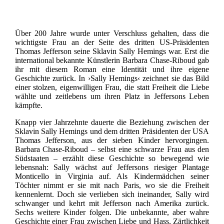
Über 200 Jahre wurde unter Verschluss gehalten, dass die
wichtigste Frau an der Seite des dritten US-Präsidenten
Thomas Jefferson seine Sklavin Sally Hemings war. Erst die
international bekannte Künstlerin Barbara Chase-Riboud gab
ihr mit diesem Roman eine Identität und ihre eigene
Geschichte zurück. In ›Sally Hemings‹ zeichnet sie das Bild
einer stolzen, eigenwilligen Frau, die statt Freiheit die Liebe
wählte und zeitlebens um ihren Platz in Jeffersons Leben
kämpfte.
Knapp vier Jahrzehnte dauerte die Beziehung zwischen der
Sklavin Sally Hemings und dem dritten Präsidenten der USA
Thomas Jefferson, aus der sieben Kinder hervorgingen.
Barbara Chase-Riboud – selbst eine schwarze Frau aus den
Südstaaten – erzählt diese Geschichte so bewegend wie
lebensnah: Sally wächst auf Jeffersons riesiger Plantage
Monticello in Virginia auf. Als Kindermädchen seiner
Töchter nimmt er sie mit nach Paris, wo sie die Freiheit
kennenlernt. Doch sie verlieben sich ineinander, Sally wird
schwanger und kehrt mit Jefferson nach Amerika zurück.
Sechs weitere Kinder folgen. Die unbekannte, aber wahre
Geschichte einer Frau zwischen Liebe und Hass, Zärtlichkeit