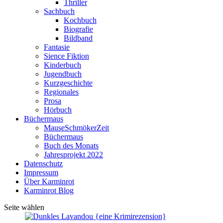
Thriller
Sachbuch
Kochbuch
Biografie
Bildband
Fantasie
Sience Fiktion
Kinderbuch
Jugendbuch
Kurzgeschichte
Regionales
Prosa
Hörbuch
Büchermaus
MauseSchmökerZeit
Büchermaus
Buch des Monats
Jahresprojekt 2022
Datenschutz
Impressum
Über Karminrot
Karminrot Blog
Seite wählen