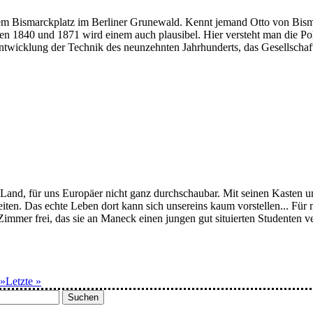
em Bismarckplatz im Berliner Grunewald. Kennt jemand Otto von Bism
n 1840 und 1871 wird einem auch plausibel. Hier versteht man die Poli
Entwicklung der Technik des neunzehnten Jahrhunderts, das Gesellschaf
s Land, für uns Europäer nicht ganz durchschaubar. Mit seinen Kasten 
ten. Das echte Leben dort kann sich unsereins kaum vorstellen... Für m
Zimmer frei, das sie an Maneck einen jungen gut situierten Studenten 
»
Letzte »