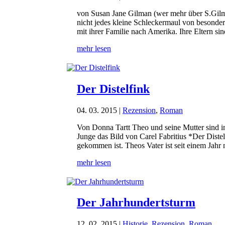
von Susan Jane Gilman (wer mehr über S.Gilma
nicht jedes kleine Schleckermaul von besonde
mit ihrer Familie nach Amerika. Ihre Eltern sin
mehr lesen
Der Distelfink
04. 03. 2015
|
Rezension
,
Roman
Von Donna Tartt Theo und seine Mutter sind i
Junge das Bild von Carel Fabritius *Der Distel
gekommen ist. Theos Vater ist seit einem Jahr 
mehr lesen
Der Jahrhundertsturm
12. 02. 2015
|
Historie
,
Rezension
,
Roman