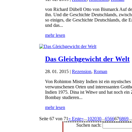
von Richard Dübell Otto von Bismarck Auf d
ihn. Und die Geschichte Deutschlands, zwische
so einiges, die Geschichte Deutschlands, die 
und das...
mehr lesen
Das Gleichgewicht der Welt
28. 01. 2015
|
Rezension
,
Roman
Von Rohinton Mistry Indien ist ein mystische
verwunschenen Orten und interessanten Gotthei
Indien 1975. Dina ist Witwe und hat noch ein 
Bombay studieren...
mehr lesen
Seite 67 von 71
« Erste
«
...
10
20
30
...
65
66
67
68
69
...
Suchen nach: