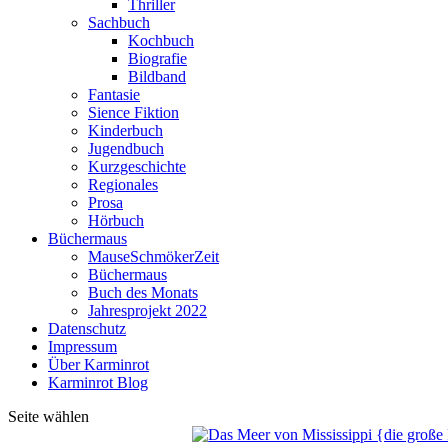
Thriller
Sachbuch
Kochbuch
Biografie
Bildband
Fantasie
Sience Fiktion
Kinderbuch
Jugendbuch
Kurzgeschichte
Regionales
Prosa
Hörbuch
Büchermaus
MauseSchmökerZeit
Büchermaus
Buch des Monats
Jahresprojekt 2022
Datenschutz
Impressum
Über Karminrot
Karminrot Blog
Seite wählen