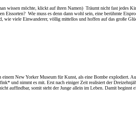
n wissen möchte, klickt auf ihren Namen) Träumt nicht fast jedes Ki
ren Eissorten? Wie muss es denn dann wohl sein, eine berühmte Eispr
d, wie viele Einwanderer, völlig mittellos und hoffen auf das große Glück
n einem New Yorker Museum für Kunst, als eine Bombe explodiert. Auf
fink* und nimmt es mit. Erst nach einiger Zeit realisiert der Dreizehnj
nicht auffindbar, somit steht der Junge allein im Leben. Damit beginnt 