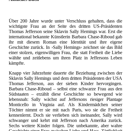
Über 200 Jahre wurde unter Verschluss gehalten, dass die
wichtigste Frau an der Seite des dritten US-Präsidenten
Thomas Jefferson seine Sklavin Sally Hemings war. Erst die
international bekannte Künstlerin Barbara Chase-Riboud gab
ihr mit diesem Roman eine Identität und ihre eigene
Geschichte zurück. In ›Sally Hemings‹ zeichnet sie das Bild
einer stolzen, eigenwilligen Frau, die statt Freiheit die Liebe
wählte und zeitlebens um ihren Platz in Jeffersons Leben
kämpfte.
Knapp vier Jahrzehnte dauerte die Beziehung zwischen der
Sklavin Sally Hemings und dem dritten Präsidenten der USA
Thomas Jefferson, aus der sieben Kinder hervorgingen.
Barbara Chase-Riboud – selbst eine schwarze Frau aus den
Südstaaten – erzählt diese Geschichte so bewegend wie
lebensnah: Sally wächst auf Jeffersons riesiger Plantage
Monticello in Virginia auf. Als Kindermädchen seiner
Töchter nimmt er sie mit nach Paris, wo sie die Freiheit
kennenlernt. Doch sie verlieben sich ineinander, Sally wird
schwanger und kehrt mit Jefferson nach Amerika zurück.
Sechs weitere Kinder folgen. Die unbekannte, aber wahre
Geschichte einer Frau zwischen Liebe und Hass, Zärtlichkeit