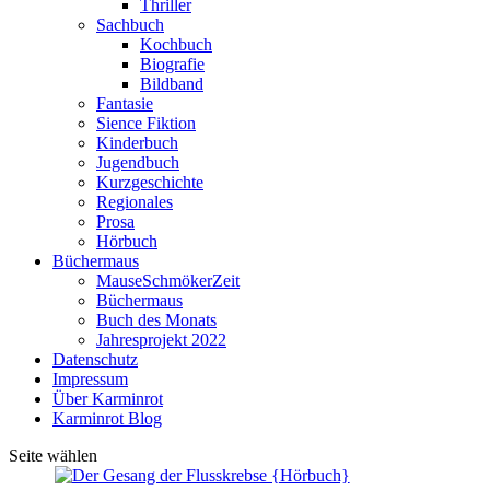
Thriller
Sachbuch
Kochbuch
Biografie
Bildband
Fantasie
Sience Fiktion
Kinderbuch
Jugendbuch
Kurzgeschichte
Regionales
Prosa
Hörbuch
Büchermaus
MauseSchmökerZeit
Büchermaus
Buch des Monats
Jahresprojekt 2022
Datenschutz
Impressum
Über Karminrot
Karminrot Blog
Seite wählen