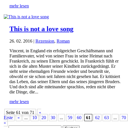
mehr lesen
This is not a love song
26. 02. 2016
|
Rezension
,
Roman
Vincent, in England ein erfolgreicher Geschäftsmann und
Familienvater, wird von seiner Frau in seine Heimat nach
Frankreich, zu seinen Eltern geschickt. In Frankreich fühlt er
sich in die alten Muster seiner Kindheit zurückgedrängt. Er
sieht seine ehemaligen Freunde wieder und beurteilt sie,
obwohl er sie schon seit Jahren nicht gesehen hat. Er kritisiert
das Leben, das seiner Eltern und das seines jüngeren Bruders.
Und doch sind alle miteinander sprachlos, reden nicht über
die Dinge, die...
mehr lesen
Seite 61 von 71
«
Erste
«
...
10
20
30
...
59
60
61
62
63
...
70
»
Suchen