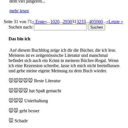
dem viel jüngeren...
mehr lesen
Seite 31 von 71
« Erste
«
...
10
20
...
29
30
31
32
33
...
40
50
60
...
»
Letzte »
Suchen nach:
Das bin ich
Auf diesem Buchblog zeige ich dir die Bücher, die ich lese.
Meistens ist es zeitgenössische Literatur und manchmal
befindet sich auch ein Krimi in meinem Bücher-Regal. Wenn
ich eine Rezension schreibe, lasse ich mich nicht beeinflussen
und gebe meine eigene Meinung zu dem Buch wieder.
🐭🐭🐭🐭🐭
Beste Literatur
🐭🐭🐭🐭
hat Spaß gemacht
🐭🐭🐭
Unterhaltung
🐭🐭
geht besser
🐭
Schade