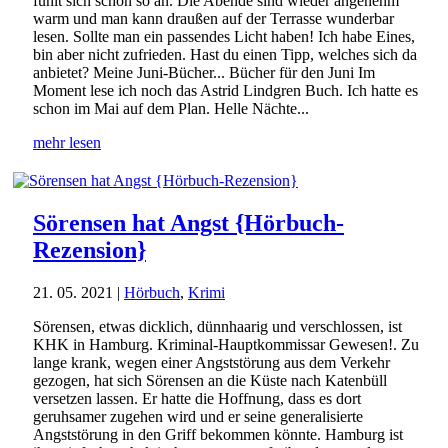
fühlt sich schon so an. Die Abende sind wieder angenehm
warm und man kann draußen auf der Terrasse wunderbar
lesen. Sollte man ein passendes Licht haben! Ich habe Eines,
bin aber nicht zufrieden. Hast du einen Tipp, welches sich da
anbietet? Meine Juni-Bücher... Bücher für den Juni Im
Moment lese ich noch das Astrid Lindgren Buch. Ich hatte es
schon im Mai auf dem Plan. Helle Nächte...
mehr lesen
Sörensen hat Angst {Hörbuch-
Rezension}
21. 05. 2021
|
Hörbuch
,
Krimi
Sörensen, etwas dicklich, dünnhaarig und verschlossen, ist
KHK in Hamburg. Kriminal-Hauptkommissar Gewesen!. Zu
lange krank, wegen einer Angststörung aus dem Verkehr
gezogen, hat sich Sörensen an die Küste nach Katenbüll
versetzen lassen. Er hatte die Hoffnung, dass es dort
geruhsamer zugehen wird und er seine generalisierte
Angststörung in den Griff bekommen könnte. Hamburg ist