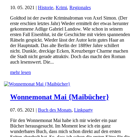
10. 05. 2021
|
Historie
,
Krimi
,
Regionales
Goldtod ist der zweite Kriminalroman von Axel Simon. (Der
erste erschien letztes Jahr) Wieder ermittelt der etwas herunter
gekommene Adlige Gabriel Landow. Wie schon in seinem
ersten Fall Eisenblut, ist die Geschichte mit vielen spannenden
Rätseln gespickt. Wieder lässt der Autor kein gutes Haar an
der Hauptstadt. Das alte Berlin der 1889er Jahre schillert
nicht. Dunkle, dreckige Ecken, Kreuzberger Charme machen
die Stadt nicht gerade attraktiv. Doch das macht den Roman
auch lesenswert. Die...
mehr lesen
Wonnemonat Mai {Maibücher}
07. 05. 2021
|
Buch des Monats
,
Linkparty
Für den Wonnemonat Mai habe ich mir wieder ein paar
Bücher herausgesucht. Im Moment lese ich ein ganz
wunderbares Buch, dass mich schon direkt auf den ersten
Seiten abgeholt hat. So, dass ich schon die ersten Sätze für die