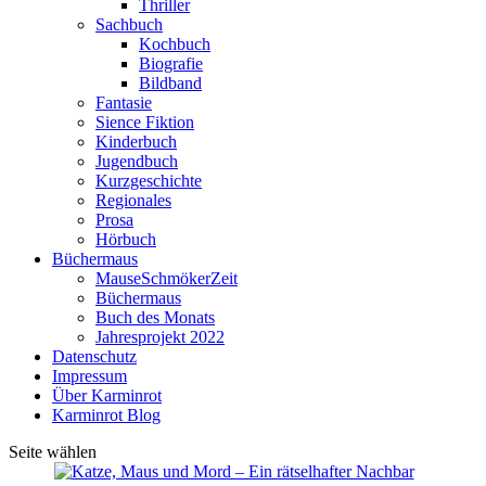
Thriller
Sachbuch
Kochbuch
Biografie
Bildband
Fantasie
Sience Fiktion
Kinderbuch
Jugendbuch
Kurzgeschichte
Regionales
Prosa
Hörbuch
Büchermaus
MauseSchmökerZeit
Büchermaus
Buch des Monats
Jahresprojekt 2022
Datenschutz
Impressum
Über Karminrot
Karminrot Blog
Seite wählen