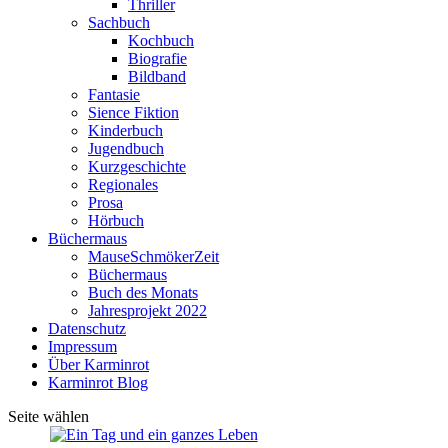
Thriller
Sachbuch
Kochbuch
Biografie
Bildband
Fantasie
Sience Fiktion
Kinderbuch
Jugendbuch
Kurzgeschichte
Regionales
Prosa
Hörbuch
Büchermaus
MauseSchmökerZeit
Büchermaus
Buch des Monats
Jahresprojekt 2022
Datenschutz
Impressum
Über Karminrot
Karminrot Blog
Seite wählen