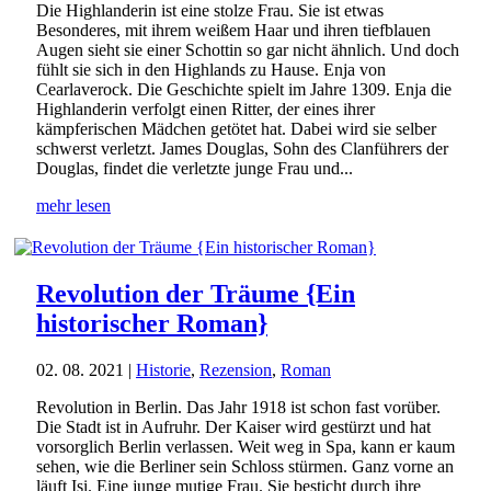
Die Highlanderin ist eine stolze Frau. Sie ist etwas
Besonderes, mit ihrem weißem Haar und ihren tiefblauen
Augen sieht sie einer Schottin so gar nicht ähnlich. Und doch
fühlt sie sich in den Highlands zu Hause. Enja von
Cearlaverock. Die Geschichte spielt im Jahre 1309. Enja die
Highlanderin verfolgt einen Ritter, der eines ihrer
kämpferischen Mädchen getötet hat. Dabei wird sie selber
schwerst verletzt. James Douglas, Sohn des Clanführers der
Douglas, findet die verletzte junge Frau und...
mehr lesen
Revolution der Träume {Ein
historischer Roman}
02. 08. 2021
|
Historie
,
Rezension
,
Roman
Revolution in Berlin. Das Jahr 1918 ist schon fast vorüber.
Die Stadt ist in Aufruhr. Der Kaiser wird gestürzt und hat
vorsorglich Berlin verlassen. Weit weg in Spa, kann er kaum
sehen, wie die Berliner sein Schloss stürmen. Ganz vorne an
läuft Isi. Eine junge mutige Frau. Sie besticht durch ihre