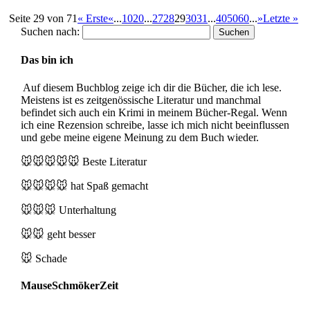
Seite 29 von 71
« Erste
«
...
10
20
...
27
28
29
30
31
...
40
50
60
...
»
Letzte »
Suchen nach:
Das bin ich
Auf diesem Buchblog zeige ich dir die Bücher, die ich lese.
Meistens ist es zeitgenössische Literatur und manchmal
befindet sich auch ein Krimi in meinem Bücher-Regal. Wenn
ich eine Rezension schreibe, lasse ich mich nicht beeinflussen
und gebe meine eigene Meinung zu dem Buch wieder.
🐭🐭🐭🐭🐭
Beste Literatur
🐭🐭🐭🐭
hat Spaß gemacht
🐭🐭🐭
Unterhaltung
🐭🐭
geht besser
🐭
Schade
MauseSchmökerZeit